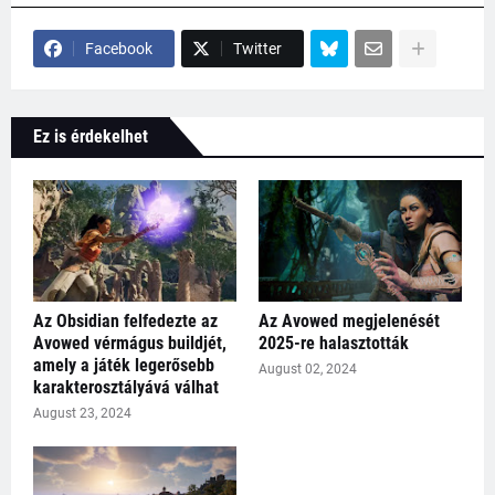
Facebook
Twitter
Ez is érdekelhet
Az Obsidian felfedezte az
Az Avowed megjelenését
Avowed vérmágus buildjét,
2025-re halasztották
amely a játék legerősebb
August 02, 2024
karakterosztályává válhat
August 23, 2024