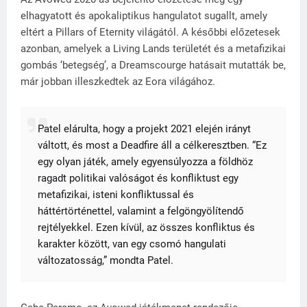
elhagyatott és apokaliptikus hangulatot sugallt, amely
eltért a Pillars of Eternity világától. A későbbi előzetesek
azonban, amelyek a Living Lands területét és a metafizikai
gombás ‘betegség’, a Dreamscourge hatásait mutatták be,
már jobban illeszkedtek az Eora világához.
Patel elárulta, hogy a projekt 2021 elején irányt
váltott, és most a Deadfire áll a célkeresztben. “Ez
egy olyan játék, amely egyensúlyozza a földhöz
ragadt politikai valóságot és konfliktust egy
metafizikai, isteni konfliktussal és
háttértörténettel, valamint a felgöngyölítendő
rejtélyekkel. Ezen kívül, az összes konfliktus és
karakter között, van egy csomó hangulati
változatosság,” mondta Patel.