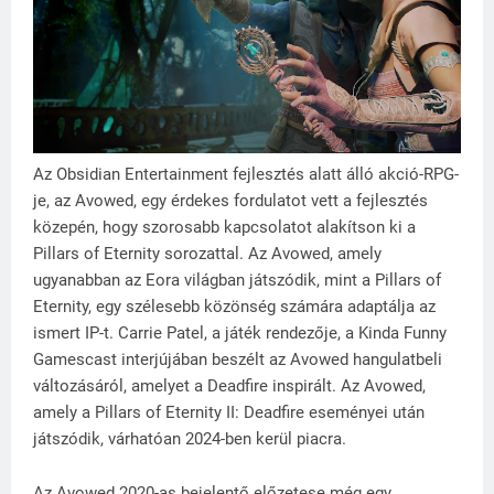
Az Obsidian Entertainment fejlesztés alatt álló akció-RPG-
je, az Avowed, egy érdekes fordulatot vett a fejlesztés
közepén, hogy szorosabb kapcsolatot alakítson ki a
Pillars of Eternity sorozattal. Az Avowed, amely
ugyanabban az Eora világban játszódik, mint a Pillars of
Eternity, egy szélesebb közönség számára adaptálja az
ismert IP-t. Carrie Patel, a játék rendezője, a Kinda Funny
Gamescast interjújában beszélt az Avowed hangulatbeli
változásáról, amelyet a Deadfire inspirált. Az Avowed,
amely a Pillars of Eternity II: Deadfire eseményei után
játszódik, várhatóan 2024-ben kerül piacra.
Az Avowed 2020-as bejelentő előzetese még egy