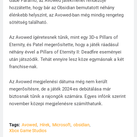
Gabe Paramo, az Avowed játékmenet rendezője
hozzátette, hogy bár az Obsidian bemutatott néhány
élénkebb helyszínt, az Avowed-ban még mindig rengeteg
sötétség található.
Az Avowed ígéretesnek tűnik, mint egy 3D-s Pillars of
Eternity, és Patel megerősítette, hogy a játék ráadásul
néhány évvel a Pillars of Eternity II: Deadfire eseményei
után játszódik. Tehát ennyire lesz köze egymásnak a két
franchise-nak.
Az Avowed megjelenési dátuma még nem került
megerősítésre, de a játék 2024-es debütálása már
biztosnak tűnik a rajongók számára. Egyes infónk szerint
november közepi megjelenésre számíthatunk.
Tags:
Avowed
Hírek
Microsoft
obsidian
Xbox Game Studios