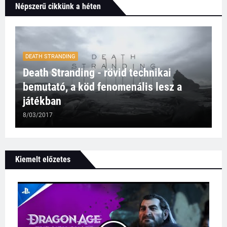
Népszerű cikkünk a héten
DEATH STRANDING
Death Stranding - rövid technikai
bemutató, a köd fenomenális lesz a
játékban
8/03/2017
Kiemelt előzetes