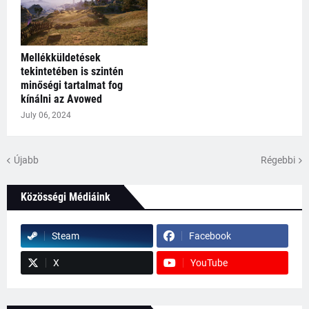
Mellékküldetések
tekintetében is szintén
minőségi tartalmat fog
kínálni az Avowed
July 06, 2024
Újabb
Régebbi
Közösségi Médiáink
Steam
Facebook
X
YouTube