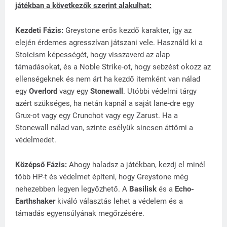
játékban a következők szerint alakulhat:
Kezdeti Fázis:
Greystone erős kezdő karakter, így az
elején érdemes agresszívan játszani vele. Használd ki a
Stoicism képességét, hogy visszaverd az alap
támadásokat, és a Noble Strike-ot, hogy sebzést okozz az
ellenségeknek és nem árt ha kezdő itemként van nálad
egy
Overlord
vagy egy
Stonewall
. Utóbbi védelmi tárgy
azért szükséges, ha netán kapnál a saját lane-dre egy
Grux-ot vagy egy Crunchot vagy egy Zarust. Ha a
Stonewall nálad van, szinte esélyük sincsen áttörni a
védelmedet.
Középső Fázis:
Ahogy haladsz a játékban, kezdj el minél
több HP-t és védelmet építeni, hogy Greystone még
nehezebben legyen legyőzhető. A
Basilisk
és a
Echo-
Earthshaker
kiváló választás lehet a védelem és a
támadás egyensúlyának megőrzésére.