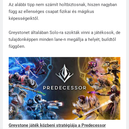
Az alábbi tipp nem számít holtbiztosnak, hiszen nagyban
függ az ellenséges csapat fizikai és mágikus
képességeiktől.
Greystonet általában Solo-ra szokták vinni a játékosok, de
tulajdonképpen minden lane-n megállja a helyét, buildtől
függően.
Greystone játék közbeni stratégiája a Predecessor