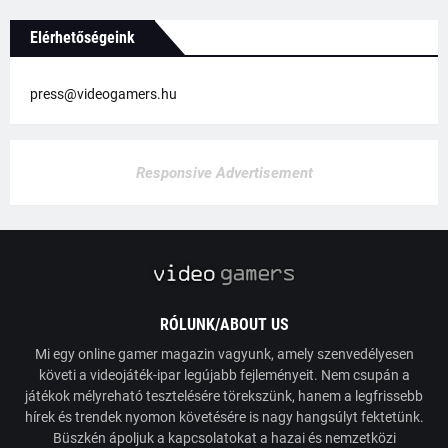
Elérhetőségeink
press@videogamers.hu
Responsive Advertisement
RÓLUNK/ABOUT US
Mi egy online gamer magazin vagyunk, amely szenvedélyesen
követi a videojáték-ipar legújabb fejleményeit. Nem csupán a
játékok mélyreható tesztelésére törekszünk, hanem a legfrissebb
hírek és trendek nyomon követésére is nagy hangsúlyt fektetünk.
Büszkén ápoljuk a kapcsolatokat a hazai és nemzetközi