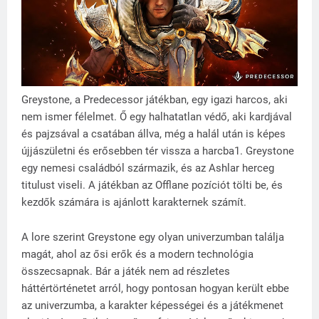
Greystone, a Predecessor játékban, egy igazi harcos, aki
nem ismer félelmet. Ő egy halhatatlan védő, aki kardjával
és pajzsával a csatában állva, még a halál után is képes
újjászületni és erősebben tér vissza a harcba1. Greystone
egy nemesi családból származik, és az Ashlar herceg
titulust viseli. A játékban az Offlane pozíciót tölti be, és
kezdők számára is ajánlott karakternek számít.
A lore szerint Greystone egy olyan univerzumban találja
magát, ahol az ősi erők és a modern technológia
összecsapnak. Bár a játék nem ad részletes
háttértörténetet arról, hogy pontosan hogyan került ebbe
az univerzumba, a karakter képességei és a játékmenet