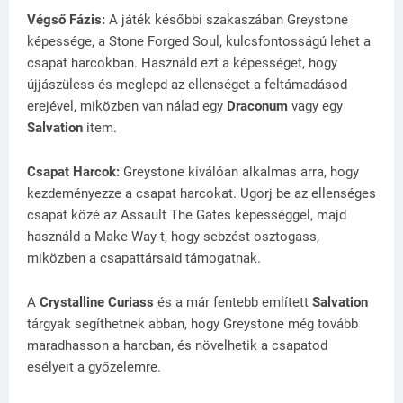
Végső Fázis:
A játék későbbi szakaszában Greystone
képessége, a Stone Forged Soul, kulcsfontosságú lehet a
csapat harcokban. Használd ezt a képességet, hogy
újjászüless és meglepd az ellenséget a feltámadásod
erejével, miközben van nálad egy
Draconum
vagy egy
Salvation
item.
Csapat Harcok:
Greystone kiválóan alkalmas arra, hogy
kezdeményezze a csapat harcokat. Ugorj be az ellenséges
csapat közé az Assault The Gates képességgel, majd
használd a Make Way-t, hogy sebzést osztogass,
miközben a csapattársaid támogatnak.
A
Crystalline Curiass
és a már fentebb említett
Salvation
tárgyak segíthetnek abban, hogy Greystone még tovább
maradhasson a harcban, és növelhetik a csapatod
esélyeit a győzelemre.