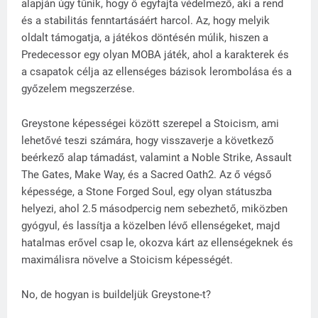
alapján úgy tűnik, hogy ő egyfajta védelmező, aki a rend
és a stabilitás fenntartásáért harcol. Az, hogy melyik
oldalt támogatja, a játékos döntésén múlik, hiszen a
Predecessor egy olyan MOBA játék, ahol a karakterek és
a csapatok célja az ellenséges bázisok lerombolása és a
győzelem megszerzése.
Greystone képességei között szerepel a Stoicism, ami
lehetővé teszi számára, hogy visszaverje a következő
beérkező alap támadást, valamint a Noble Strike, Assault
The Gates, Make Way, és a Sacred Oath2. Az ő végső
képessége, a Stone Forged Soul, egy olyan státuszba
helyezi, ahol 2.5 másodpercig nem sebezhető, miközben
gyógyul, és lassítja a közelben lévő ellenségeket, majd
hatalmas erővel csap le, okozva kárt az ellenségeknek és
maximálisra növelve a Stoicism képességét.
No, de hogyan is buildeljük Greystone-t?