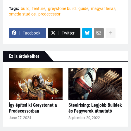
Tags:
build
feature
greystone build
guide
magyar leírás
omeda studios
predecessor
Facebook
Twitter
Ez is érdekelhet
Így építsd ki Greystonet a
Steelrising: Legjobb Buildek
Predecessorban
és Fegyverek útmutató
June 27, 2024
September 20, 2022