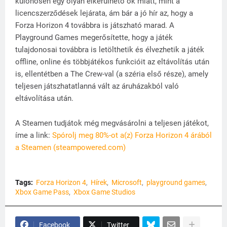
különösen egy olyan elkerülhető ok miatt, mint a
licencszerződések lejárata, ám bár a jó hír az, hogy a
Forza Horizon 4 továbbra is játszható marad. A
Playground Games megerősítette, hogy a játék
tulajdonosai továbbra is letölthetik és élvezhetik a játék
offline, online és többjátékos funkcióit az eltávolítás után
is, ellentétben a The Crew-val (a széria első része), amely
teljesen játszhatatlanná vált az áruházakból való
eltávolítása után.
A Steamen tudjátok még megvásárolni a teljesen játékot,
íme a link:
Spórolj meg 80%-ot a(z) Forza Horizon 4 árából
a Steamen (steampowered.com)
Tags:
Forza Horizon 4
Hírek
Microsoft
playground games
Xbox Game Pass
Xbox Game Studios
Facebook
Twitter