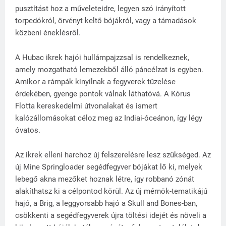
pusztítást hoz a műveleteidre, legyen szó irányított
torpedókról, örvényt keltő bójákról, vagy a támadások
közbeni éneklésről.
A Hubac ikrek hajói hullámpajzzsal is rendelkeznek,
amely mozgatható lemezekből álló páncélzat is egyben.
Amikor a rámpák kinyílnak a fegyverek tüzelése
érdekében, gyenge pontok válnak láthatóvá. A Kórus
Flotta kereskedelmi útvonalakat és ismert
kalózállomásokat céloz meg az Indiai-óceánon, így légy
óvatos.
Az ikrek elleni harchoz új felszerelésre lesz szükséged. Az
új Mine Springloader segédfegyver bójákat lő ki, melyek
lebegő akna mezőket hoznak létre, így robbanó zónát
alakíthatsz ki a célpontod körül. Az új mérnök-tematikájú
hajó, a Brig, a leggyorsabb hajó a Skull and Bones-ban,
csökkenti a segédfegyverek újra töltési idejét és növeli a