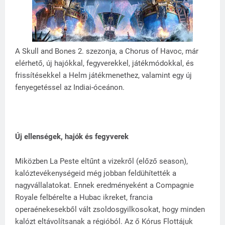
A Skull and Bones 2. szezonja, a Chorus of Havoc, már
elérhető, új hajókkal, fegyverekkel, játékmódokkal, és
frissítésekkel a Helm játékmenethez, valamint egy új
fenyegetéssel az Indiai-óceánon.
Új ellenségek, hajók és fegyverek
Miközben La Peste eltűnt a vizekről (előző season),
kalóztevékenységeid még jobban feldühítették a
nagyvállalatokat. Ennek eredményeként a Compagnie
Royale felbérelte a Hubac ikreket, francia
operaénekesekből vált zsoldosgyilkosokat, hogy minden
kalózt eltávolítsanak a régióból. Az ő Kórus Flottájuk