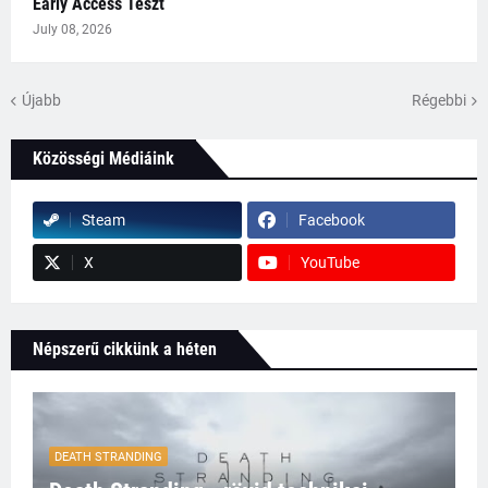
Early Access Teszt
July 08, 2026
Újabb
Régebbi
Közösségi Médiáink
Steam
Facebook
X
YouTube
Népszerű cikkünk a héten
DEATH STRANDING