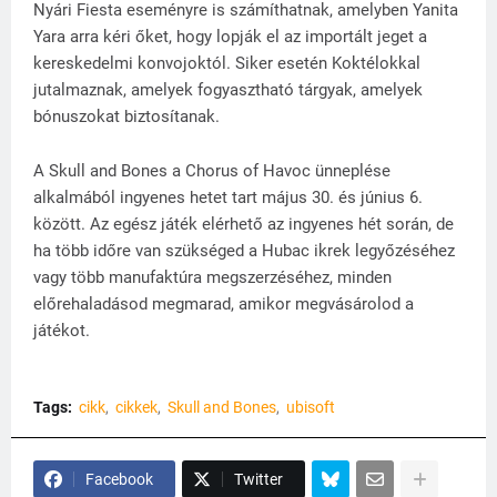
Nyári Fiesta eseményre is számíthatnak, amelyben Yanita
Yara arra kéri őket, hogy lopják el az importált jeget a
kereskedelmi konvojoktól. Siker esetén Koktélokkal
jutalmaznak, amelyek fogyasztható tárgyak, amelyek
bónuszokat biztosítanak.
A Skull and Bones a Chorus of Havoc ünneplése
alkalmából ingyenes hetet tart május 30. és június 6.
között. Az egész játék elérhető az ingyenes hét során, de
ha több időre van szükséged a Hubac ikrek legyőzéséhez
vagy több manufaktúra megszerzéséhez, minden
előrehaladásod megmarad, amikor megvásárolod a
játékot.
Tags:
cikk
cikkek
Skull and Bones
ubisoft
Facebook
Twitter