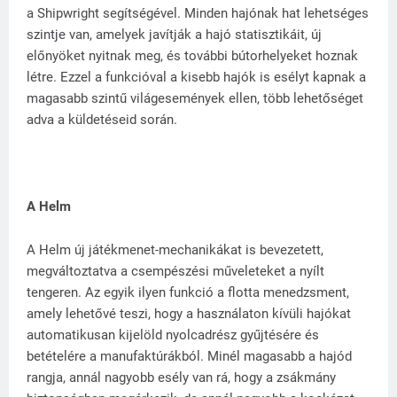
a Shipwright segítségével. Minden hajónak hat lehetséges
szintje van, amelyek javítják a hajó statisztikáit, új
előnyöket nyitnak meg, és további bútorhelyeket hoznak
létre. Ezzel a funkcióval a kisebb hajók is esélyt kapnak a
magasabb szintű világesemények ellen, több lehetőséget
adva a küldetéseid során.
A Helm
A Helm új játékmenet-mechanikákat is bevezetett,
megváltoztatva a csempészési műveleteket a nyílt
tengeren. Az egyik ilyen funkció a flotta menedzsment,
amely lehetővé teszi, hogy a használaton kívüli hajókat
automatikusan kijelöld nyolcadrész gyűjtésére és
betételére a manufaktúrákból. Minél magasabb a hajód
rangja, annál nagyobb esély van rá, hogy a zsákmány