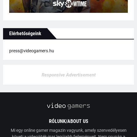
Elérhetőségeink
press@videogamers.hu
Responsive Advertisement
RÓLUNK/ABOUT US
Mi egy online gamer magazin vagyunk, amely szenvedélyesen
követi a videojáték-ipar legújabb fejleményeit. Nem csupán a