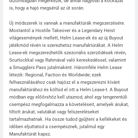
biztonságban megérkezik, de annál nagyobb a kockázat
is, hogy a hajó megsérül az út során.
Új módszerek is vannak a manufaktúrák megszerzésére.
Mostantól a Hostile Takeover és a Legendary Heist
világesemények mellett, Helm Lease-ek és az új Buyout
játékmód révén is szerezhetsz manufaktúrákat. A Helm
Lease-ek megszerezhetők szezonális szerződések révén,
Scurlockkal vagy Rahmával való kereskedéssel, valamint
a Smugglers Pass jutalmaként. Háromféle Helm Lease
létezik: Regional, Faction és Worldwide; ezek
felhasználásához csak hajózz el a megszerezni kívánt
manufaktúrához és költsd el ott a Helm Lease-t. A Buyout
módban egy előőrshöz kell utaznod, ahol egy tengerentúli
csempész megfogalmazza a követeléseit, amelyek árukat,
tiltott árukat, valutákat vagy felszereléseket
tartalmazhatnak. Ha össze tudod gyűjteni a kellékeket és
időben eljuttatod a csempésznek, jutalmul egy
Manufaktúrát kapsz.