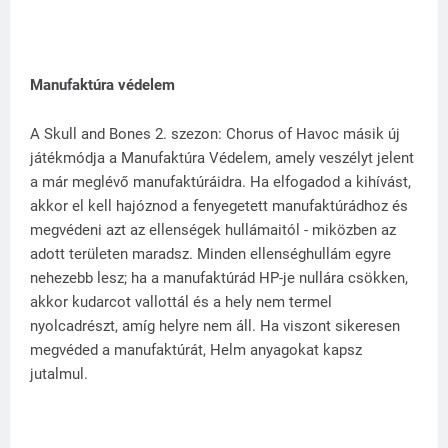
Manufaktúra védelem
A Skull and Bones 2. szezon: Chorus of Havoc másik új
játékmódja a Manufaktúra Védelem, amely veszélyt jelent
a már meglévő manufaktúráidra. Ha elfogadod a kihívást,
akkor el kell hajóznod a fenyegetett manufaktúrádhoz és
megvédeni azt az ellenségek hullámaitól - miközben az
adott területen maradsz. Minden ellenséghullám egyre
nehezebb lesz; ha a manufaktúrád HP-je nullára csökken,
akkor kudarcot vallottál és a hely nem termel
nyolcadrészt, amíg helyre nem áll. Ha viszont sikeresen
megvéded a manufaktúrát, Helm anyagokat kapsz
jutalmul.