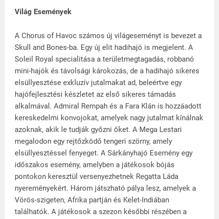
Világ Események
A Chorus of Havoc számos új világeseményt is bevezet a
Skull and Bones-ba. Egy új elit hadihajó is megjelent. A
Soleil Royal specialitása a területmegtagadás, robbanó
mini-hajók és távolsági károkozás, de a hadihajó sikeres
elsüllyesztése exkluzív jutalmakat ad, beleértve egy
hajófejlesztési készletet az első sikeres támadás
alkalmával. Admiral Rempah és a Fara Klán is hozzáadott
kereskedelmi konvojokat, amelyek nagy jutalmat kínálnak
azoknak, akik le tudják győzni őket. A Mega Lestari
megalodon egy rejtőzködő tengeri szörny, amely
elsüllyesztéssel fenyeget. A Sárkányhajó Esemény egy
időszakos esemény, amelyben a játékosok bójás
pontokon keresztül versenyezhetnek Regatta Láda
nyereményekért. Három játszható pálya lesz, amelyek a
Vörös-szigeten, Afrika partján és Kelet-Indiában
találhatók. A játékosok a szezon későbbi részében a