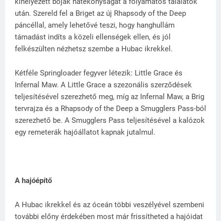
kihelyezett bóják hatékonyságát a folyamatos találatok
után. Szereld fel a Briget az új Rhapsody of the Deep
páncéllal, amely lehetővé teszi, hogy hanghullám
támadást indíts a közeli ellenségek ellen, és jól
felkészülten nézhetsz szembe a Hubac ikrekkel.
Kétféle Springloader fegyver létezik: Little Grace és
Infernal Maw. A Little Grace a szezonális szerződések
teljesítésével szerezhető meg, míg az Infernal Maw, a Brig
tervrajza és a Rhapsody of the Deep a Smugglers Pass-ból
szerezhető be. A Smugglers Pass teljesítésével a kalózok
egy remeterák hajóállatot kapnak jutalmul.
A hajóépítő
A Hubac ikrekkel és az óceán többi veszélyével szembeni
további előny érdekében most már frissítheted a hajóidat