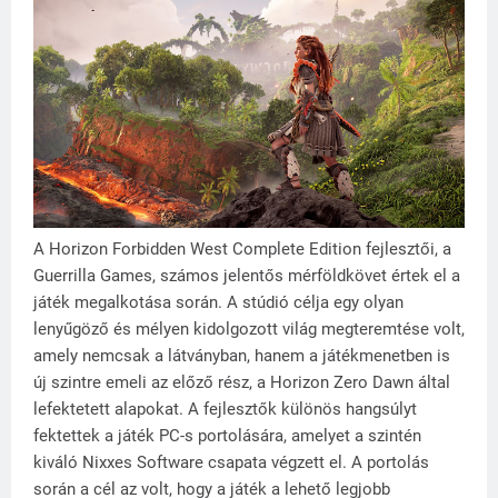
A Horizon Forbidden West Complete Edition fejlesztői, a
Guerrilla Games, számos jelentős mérföldkövet értek el a
játék megalkotása során. A stúdió célja egy olyan
lenyűgöző és mélyen kidolgozott világ megteremtése volt,
amely nemcsak a látványban, hanem a játékmenetben is
új szintre emeli az előző rész, a Horizon Zero Dawn által
lefektetett alapokat. A fejlesztők különös hangsúlyt
fektettek a játék PC-s portolására, amelyet a szintén
kiváló Nixxes Software csapata végzett el. A portolás
során a cél az volt, hogy a játék a lehető legjobb