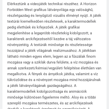
Elérkeztünk a videojáték technikai részéhez. A Horizon
Forbidden West grafikus látványvilága egy valósághű,
részletgazdag és lenyűgöző vizuális élményt nyújt. A játék
textúrái kiemelkedően részletesek, a karaktermodellek
pedig élethűek és kifejezőek. A játék grafikai
megjelenítése a legapróbb részletekig kidolgozott, a
karakterek arckifejezéseitől kezdve a táj változatos
növényzetéig. A textúrák minősége és részletessége
hozzájárul a játék világának realizmusához. A játékban
látható minden egyes elem, legyen az a fűszálak finom
mozgása vagy a sziklák durva felülete, a víz mozgása és
annak szerkezeti/kémiai/vegyületi felépítése élethűen van
megalkotva. A fények és árnyékok játéka, valamint a víz
tükröződése és a növényzet mozgása mind hozzájárulnak
a játék látványvilágának gazdagságához. A
karaktermodellek kidolgozottsága és animációik
minősége különösen figyelemre méltó. Aloy és a többi
szereplő mozgása természetes, és az arckifejezések
átadják a karakterek érzelmeit és személyiségét. A