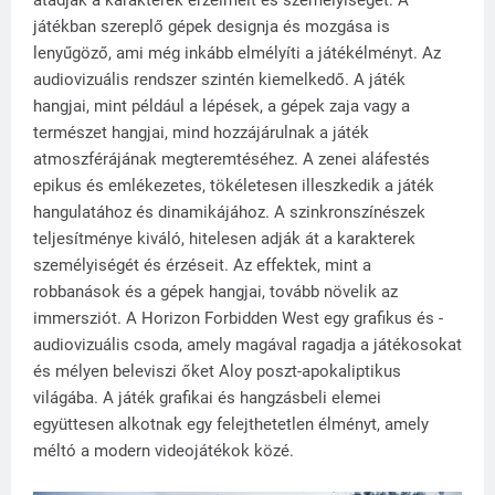
játékban szereplő gépek designja és mozgása is
lenyűgöző, ami még inkább elmélyíti a játékélményt. Az
audiovizuális rendszer szintén kiemelkedő. A játék
hangjai, mint például a lépések, a gépek zaja vagy a
természet hangjai, mind hozzájárulnak a játék
atmoszférájának megteremtéséhez. A zenei aláfestés
epikus és emlékezetes, tökéletesen illeszkedik a játék
hangulatához és dinamikájához. A szinkronszínészek
teljesítménye kiváló, hitelesen adják át a karakterek
személyiségét és érzéseit. Az effektek, mint a
robbanások és a gépek hangjai, tovább növelik az
immersziót. A Horizon Forbidden West egy grafikus és -
audiovizuális csoda, amely magával ragadja a játékosokat
és mélyen beleviszi őket Aloy poszt-apokaliptikus
világába. A játék grafikai és hangzásbeli elemei
együttesen alkotnak egy felejthetetlen élményt, amely
méltó a modern videojátékok közé.