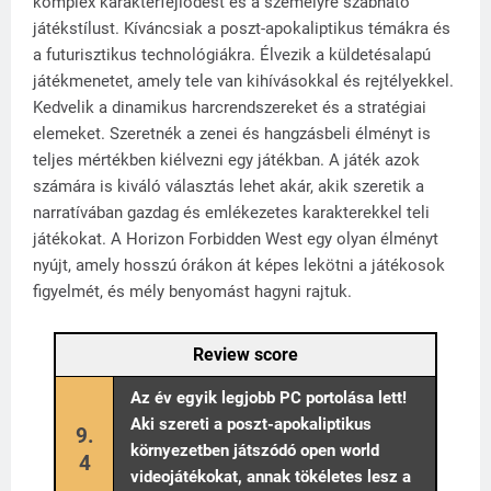
komplex karakterfejlődést és a személyre szabható
játékstílust. Kíváncsiak a poszt-apokaliptikus témákra és
a futurisztikus technológiákra. Élvezik a küldetésalapú
játékmenetet, amely tele van kihívásokkal és rejtélyekkel.
Kedvelik a dinamikus harcrendszereket és a stratégiai
elemeket. Szeretnék a zenei és hangzásbeli élményt is
teljes mértékben kiélvezni egy játékban. A játék azok
számára is kiváló választás lehet akár, akik szeretik a
narratívában gazdag és emlékezetes karakterekkel teli
játékokat. A Horizon Forbidden West egy olyan élményt
nyújt, amely hosszú órákon át képes lekötni a játékosok
figyelmét, és mély benyomást hagyni rajtuk.
Review score
Az év egyik legjobb PC portolása lett!
Aki szereti a poszt-apokaliptikus
9.
környezetben játszódó open world
4
videojátékokat, annak tökéletes lesz a