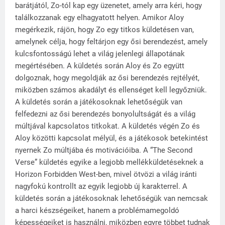
barátjától, Zo-tól kap egy üzenetet, amely arra kéri, hogy
találkozzanak egy elhagyatott helyen. Amikor Aloy
megérkezik, rájön, hogy Zo egy titkos küldetésen van,
amelynek célja, hogy feltárjon egy ősi berendezést, amely
kulcsfontosságú lehet a világ jelenlegi állapotának
megértésében. A küldetés során Aloy és Zo együtt
dolgoznak, hogy megoldják az ősi berendezés rejtélyét,
miközben számos akadályt és ellenséget kell legyőzniük.
A küldetés során a játékosoknak lehetőségük van
felfedezni az ősi berendezés bonyolultságát és a világ
múltjával kapcsolatos titkokat. A küldetés végén Zo és
Aloy közötti kapcsolat mélyül, és a játékosok betekintést
nyernek Zo múltjába és motivációiba. A “The Second
Verse” küldetés egyike a legjobb mellékküldetéseknek a
Horizon Forbidden West-ben, mivel ötvözi a világ iránti
nagyfokú kontrollt az egyik legjobb új karakterrel. A
küldetés során a játékosoknak lehetőségük van nemcsak
a harci készségeiket, hanem a problémamegoldó
képességeiket is használni, miközben egyre többet tudnak