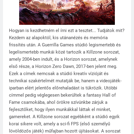
Hogyan is kezdhetném el írni ezt a tesztet... Tudjátok mit?
Kezdem az alapoktól, kis utánanézés és memória
frissítés után. A Guerrilla Games stúdió legismertebb és
legelismertebb munkái közé tartozik a Killzone sorozat,
amely 2004-ben indult, és a Horizon sorozat, amelynek
első része, a Horizon Zero Dawn, 2017-ben jelent meg.
Ezek a címek nemcsak a stúdió kreatív vízióját és
technikai szakértelmét mutatják be, hanem a videojáték-
iparban elért jelentős előrehaladást is tükrözik. Utóbbi
címmel pedig véglegesen bekerültek a fantasy Hall of
Fame csarnokába, ahol örökre szívünkbe zárjuk a
fejlesztőket, hogy ilyen munkákkal láttak el minket,
gamereket. A Killzone sorozat egyébként a stúdió egyik
korai sikere volt, amely a sci-fi FPS (első személyű
lövöldözős játék) műfajban hozott újításokat. A sorozat