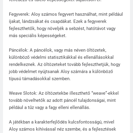
Fegyverek: Aloy számos fegyvert használhat, mint például
íjakat, lándzsákat és csapdákat. Ezek a fegyverek
fejleszthetők, hogy növeljék a sebzést, hatótávot vagy
más speciális képességeket.
Páncélok: A páncélok, vagy más néven öltözetek,
különböző védelmi statisztikákkal és ellenállásokkal
rendelkeznek. Az öltözeteket tovább fejleszthetjük, hogy
jobb védelmet nyújtsanak Aloy számára a különböző
típusú támadásokkal szemben.
Weave Slotok: Az öltözetekbe illeszthető “weave”-ekkel
tovább növelhetők az adott páncél tulajdonságai, mint
például a tűz vagy a fagy elleni ellenállás.
A játékban a karakterfejlődés kulcsfontosságú, mivel
Aloy számos kihívással néz szembe, és a fejlesztések