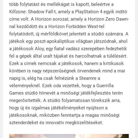
több folytatást és mellékágat is kapott, beleértve a
Killzone: Shadow Fall-t, amely a PlayStation 4 egyik indító
címe volt. A Horizon sorozat, amely a Horizon Zero Dawn-
nal kezdődött és a Horizon Forbidden West-tel
folytatódott, új mérföldkövet jelentett a stúdió számára. A
játékok egy poszt-apokaliptikus világban játszódnak, ahol
a játékosok Aloy, egy fiatal vadász szerepében fedezhetik
fel a gépek által uralt tájakat és harcolhatnak a túlélésért.
Ezek a címek nemcsak a játékosok, hanem a kritikusok
körében is nagy népszerűségnek örvendenek mind a mai
napig is, elég ha csak felnézünk a Steamre a
véleményeknél. Ezek oda vezettek, hogy a Guerrilla
Games stúdió hírnevét a minőségi játékfejlesztés terén
megerősítették. A stúdió folyamatosan törekszik arra,
hogy új és izgalmas játékélményeket nyújtson a
játékosoknak, miközben fenntartja a magas minőségi
sztenderdeket és innovatív megközelítéseket.