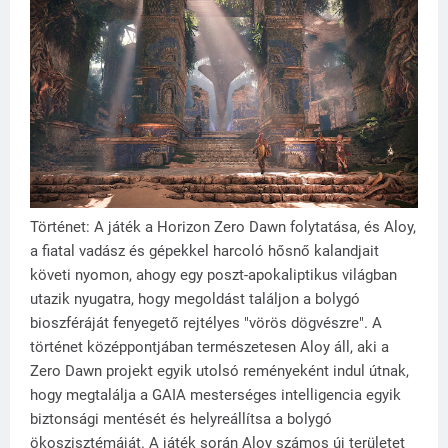
Történet: A játék a Horizon Zero Dawn folytatása, és Aloy,
a fiatal vadász és gépekkel harcoló hősnő kalandjait
követi nyomon, ahogy egy poszt-apokaliptikus világban
utazik nyugatra, hogy megoldást találjon a bolygó
bioszféráját fenyegető rejtélyes "vörös dögvészre". A
történet középpontjában természetesen Aloy áll, aki a
Zero Dawn projekt egyik utolsó reményeként indul útnak,
hogy megtalálja a GAIA mesterséges intelligencia egyik
biztonsági mentését és helyreállítsa a bolygó
ökoszisztémáját. A játék során Aloy számos új területet