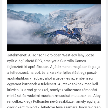
Játékmenet: A Horizon Forbidden West egy lenyűgöző
nyílt világú akció-RPG, amelyet a Guerrilla Games
fejlesztett ki aprólékosan. A játékmenet magában foglalja
a felfedezést, harcot, és a karakterfejlesztést egy poszt-
apokaliptikus világban, ahol a gépek és az emberiség
egyaránt küzdenek a túlélésért. A játékosoknak meg kell
küzdeniük a vad gépekkel, amelyek változatos támadási
mintákat és védelmi mechanizmusokat mutatnak be. Aloy
rendelkezik egy Pullcaster nevű eszközzel, amely egyfajta
csörlőként működik, lehetővé téve számára, hogy gyorsan