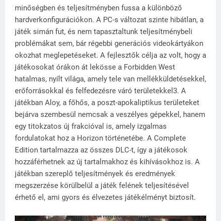
minőségben és teljesítményben fussa a különböző
hardverkonfigurációkon. A PC-s változat szinte hibátlan, a
játék simán fut, és nem tapasztaltunk teljesítménybeli
problémákat sem, bár régebbi generációs videokártyákon
okozhat meglepetéseket. A fejlesztők célja az volt, hogy a
játékosokat órákon át lekösse a Forbidden West
hatalmas, nyílt világa, amely tele van mellékküldetésekkel,
erőforrásokkal és felfedezésre váró területekkel3. A
játékban Aloy, a főhős, a poszt-apokaliptikus területeket
bejárva szembesül nemcsak a veszélyes gépekkel, hanem
egy titokzatos új frakcióval is, amely izgalmas
fordulatokat hoz a Horizon történetébe. A Complete
Edition tartalmazza az összes DLC-t, így a játékosok
hozzáférhetnek az új tartalmakhoz és kihívásokhoz is. A
játékban szereplő teljesítmények és eredmények
megszerzése körülbelül a játék felének teljesítésével
érhető el, ami gyors és élvezetes játékélményt biztosít.