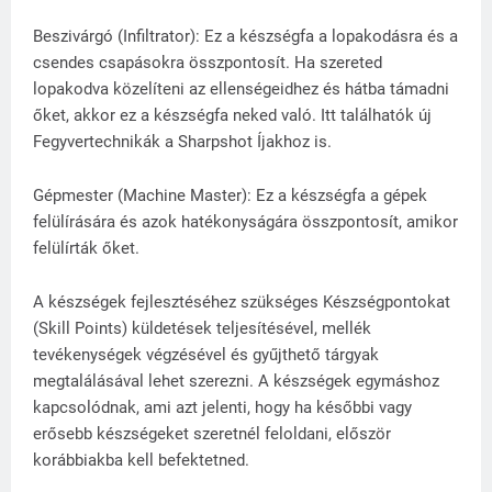
Beszivárgó (Infiltrator): Ez a készségfa a lopakodásra és a
csendes csapásokra összpontosít. Ha szereted
lopakodva közelíteni az ellenségeidhez és hátba támadni
őket, akkor ez a készségfa neked való. Itt találhatók új
Fegyvertechnikák a Sharpshot Íjakhoz is.
Gépmester (Machine Master): Ez a készségfa a gépek
felülírására és azok hatékonyságára összpontosít, amikor
felülírták őket.
A készségek fejlesztéséhez szükséges Készségpontokat
(Skill Points) küldetések teljesítésével, mellék
tevékenységek végzésével és gyűjthető tárgyak
megtalálásával lehet szerezni. A készségek egymáshoz
kapcsolódnak, ami azt jelenti, hogy ha későbbi vagy
erősebb készségeket szeretnél feloldani, először
korábbiakba kell befektetned.