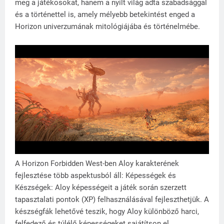
meg a játékosokat, hanem a nyílt világ adta szabadsággal
és a történettel is, amely mélyebb betekintést enged a
Horizon univerzumának mitológiájába és történelmébe.
A Horizon Forbidden West-ben Aloy karakterének
fejlesztése több aspektusból áll: Képességek és
Készségek: Aloy képességeit a játék során szerzett
tapasztalati pontok (XP) felhasználásával fejleszthetjük. A
készségfák lehetővé teszik, hogy Aloy különböző harci,
felfedező és túlélő képességeket sajátítson el.