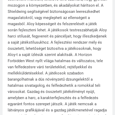
mozogjon a környezetben, és akadályokat hárítson el. A
Shieldwing segítségével biztonságosan leereszkedhet
magaslatokról, vagy meglepheti az ellenségeit a
magasból. Aloy képességeit és felszerelését a játék
során fejleszteni lehet. A játékosok testreszabhatják Aloy
harci stílusát, fegyvereit és páncéljait, hogy illeszkedjenek
a saját játékstílusukhoz. A fejlesztési rendszer mély és
összetett, lehetőséget biztosítva a játékosoknak, hogy
Aloy-t a saját ízlésük szerint alakítsák. A Horizon
Forbidden West nyílt világa hatalmas és változatos, tele
van felfedezésre váró területekkel, rejtélyekkel és
mellékküldetésekkel. A játékosok szabadon
barangolhatnak a dús növényzetű dzsungelektől a
hatalmas sivatagokig, és felfedezhetik a romokkal teli
városokat. Gazdag és összetett játékélményt nyújt,
amelyben a harc, a karakterfejlesztés és a felfedezés
egyaránt fontos szerepet játszik. A játék nemcsak a
látványos grafikájával és a gazdag játékmenetével ragadja