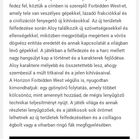
fedez fel, köztük a címben is szereplő Forbidden West-et,
amely tele van veszélyes gépekkel, lázadó frakciókkal és
a civilizációt fenyegető új kihívásokkal. Az új területek
felfedezése során Aloy találkozik új szövetségesekkel és
ellenségekkel, miközben megpróbálja megérteni a vörös
dögvész entitás eredetét és annak kapcsolatát a világban
lévő gépekkel. A játékban a felfedezés és a harc mellett
nagy hangsúlyt kap a történet és a karakterek fejlődése.
Aloy karaktere mélyebb és összetettebb lesz, ahogy
szembesül a múlt titkaival és a jelen kihívásaival.
A Horizon Forbidden West végülis is, nyugodtan
kimondhatjuk: egy gyönyörű folytatás, amely többet
kölcsönöz, mint amennyit hozzáad, de mégis lenyűgöző
technikai teljesítményt nyújt. A játék világa és annak
részletei lenyűgözőek, és a játékosok sok örömet
lelhetnek az új területek felfedezésében és a csillagos
égbolt vagy a viharban ringó fák megfigyelésében.