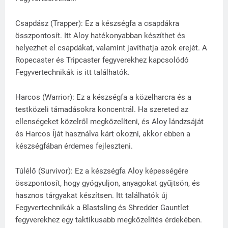
Csapdász (Trapper): Ez a készségfa a csapdákra
összpontosít. Itt Aloy hatékonyabban készíthet és
helyezhet el csapdákat, valamint javíthatja azok erejét. A
Ropecaster és Tripcaster fegyverekhez kapcsolódó
Fegyvertechnikák is itt találhatók.
Harcos (Warrior): Ez a készségfa a közelharcra és a
testközeli támadásokra koncentrál. Ha szereted az
ellenségeket közelről megközelíteni, és Aloy lándzsáját
és Harcos Íját használva kárt okozni, akkor ebben a
készségfában érdemes fejleszteni.
Túlélő (Survivor): Ez a készségfa Aloy képességére
összpontosít, hogy gyógyuljon, anyagokat gyűjtsön, és
hasznos tárgyakat készítsen. Itt találhatók új
Fegyvertechnikák a Blastsling és Shredder Gauntlet
fegyverekhez egy taktikusabb megközelítés érdekében.