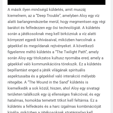
A másik ilyen minőségű küldetés, amit muszáj
kiemelnem, az a “Deep Trouble”, amelyben Aloy egy víz
alatti barlangrendszerbe merül, hogy megmentsen egy régi
barátot és felfedezzen egy ősi technológiát. A küldetés
során a játékosoknak meg kell birkózniuk a víz alatti
környezet egyedi kihívásaival, miközben harcolnak a
gépekkel és megoldanak rejtvényeket. A következő
figyelemre méltó küldetés a “The Twilight Path”, amely
során Aloy egy titokzatos kultusz nyomába ered, amely a
gépekkel való kommunikációra törekszik. Ez a küldetés
bepillantást enged a játék világának spirituális
aspektusaiba és a gépekkel való interakció mélyebb
rétegébe. A “The Wound in the Sand” küldetés is
kiemelkedik a sok közül, hiszen, ahol Aloy egy sivatagi
területen találkozik egy új ellenséges frakcióval, és egy
hatalmas, homokba temetett titkot kell feltárnia. Ez a
küldetés a felfedezés és a harc izgalmas kombinációját
kínálja, miközben a játékosoknak stratégiailag kell