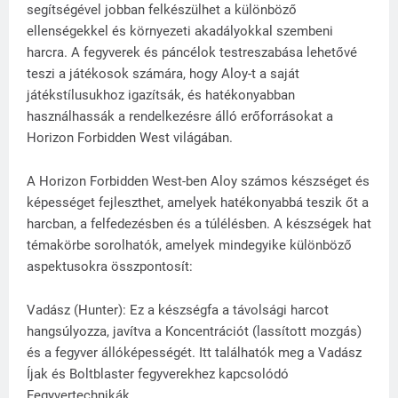
segítségével jobban felkészülhet a különböző
ellenségekkel és környezeti akadályokkal szembeni
harcra. A fegyverek és páncélok testreszabása lehetővé
teszi a játékosok számára, hogy Aloy-t a saját
játékstílusukhoz igazítsák, és hatékonyabban
használhassák a rendelkezésre álló erőforrásokat a
Horizon Forbidden West világában.
A Horizon Forbidden West-ben Aloy számos készséget és
képességet fejleszthet, amelyek hatékonyabbá teszik őt a
harcban, a felfedezésben és a túlélésben. A készségek hat
témakörbe sorolhatók, amelyek mindegyike különböző
aspektusokra összpontosít:
Vadász (Hunter): Ez a készségfa a távolsági harcot
hangsúlyozza, javítva a Koncentrációt (lassított mozgás)
és a fegyver állóképességét. Itt találhatók meg a Vadász
Íjak és Boltblaster fegyverekhez kapcsolódó
Fegyvertechnikák.