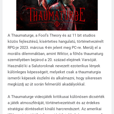
A Thaumaturge, a Fool’s Theory és az 11 bit studios
közös fejlesztésű, kísérteties hangulatú, történetvezérelt
RPG-je 2023. március 4-én jelent meg PC-re. Merülj el a
morális dilemmákban, amint Wiktor, a főhős thaumaturg
személyében bejárod a 20. század elejének Varsóját.
Használd ki a Salutoroknak nevezett ezoterikus lények
különleges képességeit, melyeket csak a thaumaturgia
ismerői képesek észlelni és alkalmazni, hogy sikeresen
megküzdj az út során felmerülő akadályokkal.
A Thaumaturge videojáték kritikusai különösen dicsérték
a játék atmoszféráját, történetvezetését és az érdekes
stratégiai döntéseket kínáló harcrendszert. Az amerikai