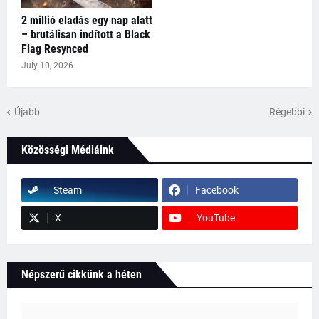
2 millió eladás egy nap alatt
– brutálisan indított a Black
Flag Resynced
July 10, 2026
Újabb
Régebbi
Közösségi Médiáink
Steam
Facebook
X
YouTube
Népszerű cikkünk a héten