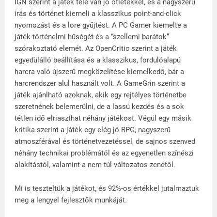
IGN szerint a játék tele van jó ötletekkel, és a nagyszerű
írás és történet kiemeli a klasszikus point-and-click
nyomozást és a lore gyűjtést. A PC Gamer kiemelte a
játék történelmi hűségét és a “szellemi barátok”
szórakoztató elemét. Az OpenCritic szerint a játék
egyedülálló beállítása és a klasszikus, fordulóalapú
harcra való újszerű megközelítése kiemelkedő, bár a
harcrendszer alul használt volt. A GameGrin szerint a
játék ajánlható azoknak, akik egy rejtélyes történetbe
szeretnének belemerülni, de a lassú kezdés és a sok
tétlen idő elriaszthat néhány játékost. Végül egy másik
kritika szerint a játék egy elég jó RPG, nagyszerű
atmoszférával és történetvezetéssel, de sajnos szenved
néhány technikai problémától és az egyenetlen színészi
alakítástól, valamint a nem túl változatos zenétől.
Mi is teszteltük a játékot, és 92%-os értékkel jutalmaztuk
meg a lengyel fejlesztők munkáját.