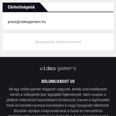
Elérhetőségeink
press@videogamers.hu
Responsive Advertisement
RÓLUNK/ABOUT US
Mi egy online gamer magazin vagyunk, amely szenvedélyesen
követi a videojáték-ipar legújabb fejleményeit. Nem csupán a
játékok mélyreható tesztelésére törekszünk, hanem a legfrissebb
hírek és trendek nyomon követésére is nagy hangsúlyt fektetünk.
Büszkén ápoljuk a kapcsolatokat a hazai és nemzetközi