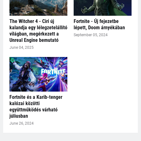
The Witcher 4 - Ciri új
Fortnite - Új fejezetbe
kalandja egy lélegzetelállító
lépett, Doom árnyékában
világban, megérkezett a
September 05, 2024
Unreal Engine bemutató
June 04, 2025
Fortnite és a Karib-tenger
kalózai közötti
együttműködés várható
júliusban
June 26, 2024