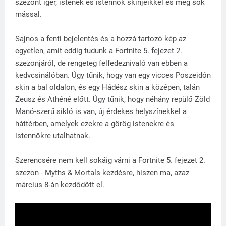
szezont ígér, istenek és istennők skinjeikkel és még sok
mással.
Sajnos a fenti bejelentés és a hozzá tartozó kép az
egyetlen, amit eddig tudunk a Fortnite 5. fejezet 2.
szezonjáról, de rengeteg felfedeznivaló van ebben a
kedvcsinálóban. Úgy tűnik, hogy van egy vicces Poszeidón
skin a bal oldalon, és egy Hádész skin a középen, talán
Zeusz és Athéné előtt. Úgy tűnik, hogy néhány repülő Zöld
Manó-szerű sikló is van, új érdekes helyszínekkel a
háttérben, amelyek ezekre a görög istenekre és
istennőkre utalhatnak.
Szerencsére nem kell sokáig várni a Fortnite 5. fejezet 2.
szezon - Myths & Mortals kezdésre, hiszen ma, azaz
március 8-án kezdődött el.