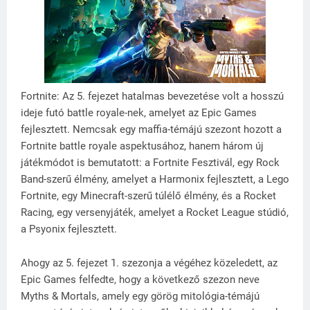
Fortnite: Az 5. fejezet hatalmas bevezetése volt a hosszú
ideje futó battle royale-nek, amelyet az Epic Games
fejlesztett. Nemcsak egy maffia-témájú szezont hozott a
Fortnite battle royale aspektusához, hanem három új
játékmódot is bemutatott: a Fortnite Fesztivál, egy Rock
Band-szerű élmény, amelyet a Harmonix fejlesztett, a Lego
Fortnite, egy Minecraft-szerű túlélő élmény, és a Rocket
Racing, egy versenyjáték, amelyet a Rocket League stúdió,
a Psyonix fejlesztett.
Ahogy az 5. fejezet 1. szezonja a végéhez közeledett, az
Epic Games felfedte, hogy a következő szezon neve
Myths & Mortals, amely egy görög mitológia-témájú