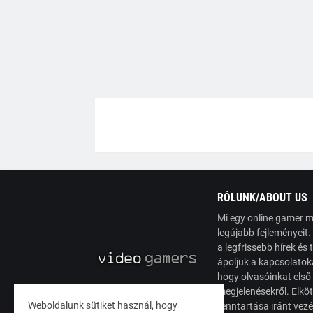
RÓLUNK/ABOUT US
Mi egy online gamer m
legújabb fejleményeit
a legfrissebb hírek é
ápoljuk a kapcsolatoka
hogy olvasóinkat első
megjelenésekről. Elköt
Weboldalunk sütiket használ, hogy
fenntartása iránt vez