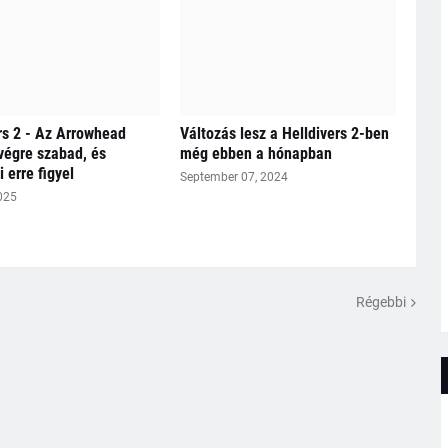
rs 2 - Az Arrowhead
Változás lesz a Helldivers 2-ben
végre szabad, és
még ebben a hónapban
 erre figyel
September 07, 2024
025
Régebbi