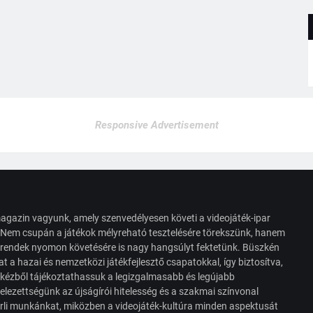
Responsive Advertisement
agazin vagyunk, amely szenvedélyesen követi a videojáték-ipar
. Nem csupán a játékok mélyreható tesztelésére törekszünk, hanem
s trendek nyomon követésére is nagy hangsúlyt fektetünk. Büszkén
t a hazai és nemzetközi játékfejlesztő csapatokkal, így biztosítva,
 kézből tájékoztathassuk a legizgalmasabb és legújabb
elezettségünk az újságírói hitelesség és a szakmai színvonal
érli munkánkat, miközben a videojáték-kultúra minden aspektusát