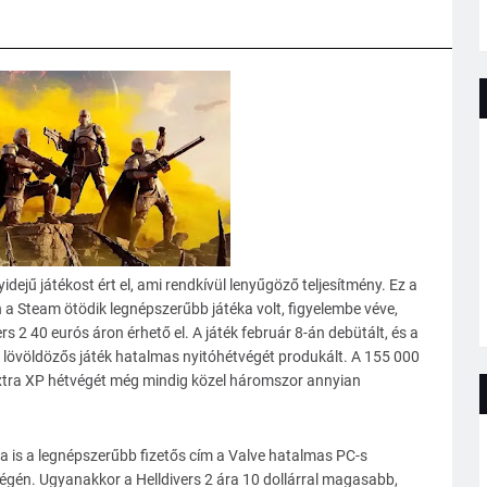
dejű játékost ért el, ami rendkívül lenyűgöző teljesítmény. Ez a
a Steam ötödik legnépszerűbb játéka volt, figyelembe véve,
s 2 40 eurós áron érhető el. A játék február 8-án debütált, és a
s lövöldözős játék hatalmas nyitóhétvégét produkált. A 155 000
 extra XP hétvégét még mindig közel háromszor annyian
 is a legnépszerűbb fizetős cím a Valve hatalmas PC-s
végén. Ugyanakkor a Helldivers 2 ára 10 dollárral magasabb,