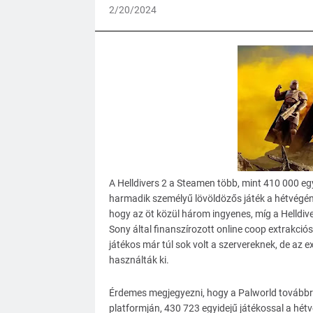
2/20/2024
A Helldivers 2 a Steamen több, mint 410 000 egyi
harmadik személyű lövöldözős játék a hétvégén 
hogy az öt közül három ingyenes, míg a Helldiver
Sony által finanszírozott online coop extrakció
játékos már túl sok volt a szervereknek, de az
használták ki.
Érdemes megjegyezni, hogy a Palworld továbbra
platformján, 430 723 egyidejű játékossal a hét