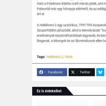
mint a Pokémon-ihlette craft-me-do játék, ami 
Palworld már egy hónapja elérhető, és az eddigi 
ért el.
A Helldivers 2 egy szatirikus, TPP/TPA kooperat
Szuperföldön játszódik, ahol a demokráciát “to
eredmények kiszámíthatóbbak legyenek, és kev
Bogarak, a kiborgok és az Illuminátusok ellen h
Tags:
helldivers 2
Hírek
Facebook
Twitter
Ez is érdekelhet