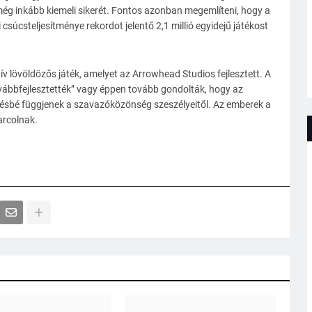
még inkább kiemeli sikerét. Fontos azonban megemlíteni, hogy a
csúcsteljesítménye rekordot jelentő 2,1 millió egyidejű játékost
ív lövöldözős játék, amelyet az Arrowhead Studios fejlesztett. A
vábbfejlesztették” vagy éppen tovább gondolták, hogy az
ésbé függjenek a szavazóközönség szeszélyeitől. Az emberek a
arcolnak.