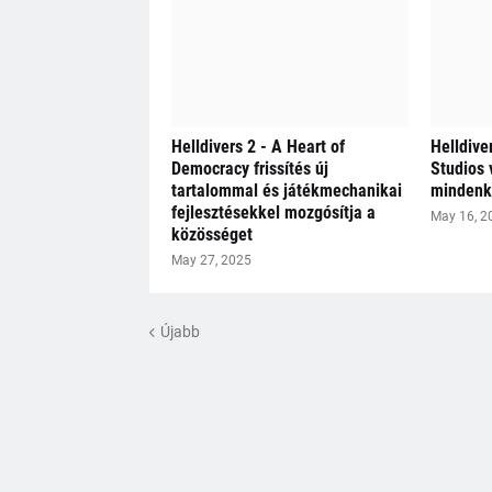
Helldivers 2 - A Heart of
Helldive
Democracy frissítés új
Studios 
tartalommal és játékmechanikai
mindenki
fejlesztésekkel mozgósítja a
May 16, 2
közösséget
May 27, 2025
Újabb