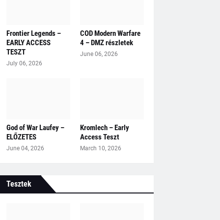
Frontier Legends –
COD Modern Warfare
EARLY ACCESS
4 – DMZ részletek
TESZT
June 06, 2026
July 06, 2026
God of War Laufey –
Kromlech – Early
ELŐZETES
Access Teszt
June 04, 2026
March 10, 2026
Tesztek