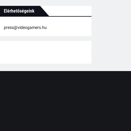
Elérhetőségeink
press@videogamers.hu