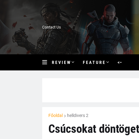
Contact Us
R E V I E W
F E A T U R E
<–
Főoldal
helldivers 2
Csúcsokat döntöget