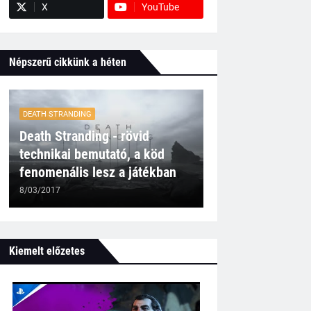
X
YouTube
Népszerű cikkünk a héten
DEATH STRANDING
Death Stranding - rövid
technikai bemutató, a köd
fenomenális lesz a játékban
8/03/2017
Kiemelt előzetes