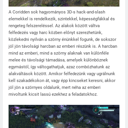
A Coridden sok hagyományos 3D-s hack-and-slash
elemekkel is rendelkezik, szintekkel, képességfákkal és
rengeteg felszereléssel. Az alakok között váltva
felfedezés vagy harc közben előnyt szerezhetünk,
közlekedni nyilván a szörny énünkkel fogunk, de sokszor
jól jön távolsági harcban az emberi részünk is. A harcban
mind az emberi, mind a szörny alaknak van különféle
melee és távolsági támadása, amelyek különböznek
egymástól, így váltogathatjuk, azaz combózhatunk az
alakváltások között. Amikor felfedezünk vagy ugrálnunk
kell szakadékokon át, vagy épp kincseket keresni, akkor
jól jön a szörnyes oldalunk, mert néha az emberi
mivoltunk kicsit lassú ezekhez a feladatokhoz.