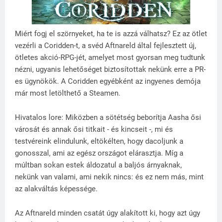
Miért fogj el szörnyeket, ha te is azzá válhatsz? Ez az ötlet
vezérli a Coridden-t, a svéd Aftnareld által fejlesztett új,
ötletes akció-RPG-jét, amelyet most gyorsan meg tudtunk
nézni, ugyanis lehetőséget biztosítottak nekünk erre a PR-
es ügynökök. A Coridden egyébként az ingyenes demója
már most letölthető a Steamen.
Hivatalos lore: Miközben a sötétség beborítja Aasha ősi
városát és annak ősi titkait - és kincseit -, mi és
testvéreink elindulunk, eltökélten, hogy dacoljunk a
gonosszal, ami az egész országot elárasztja. Míg a
múltban sokan estek áldozatul a baljós árnyaknak,
nekünk van valami, ami nekik nincs: és ez nem más, mint
az alakváltás képessége.
Az Aftnareld minden csatát úgy alakított ki, hogy azt úgy