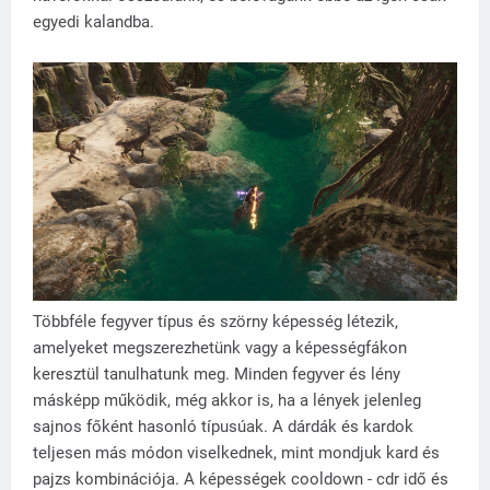
egyedi kalandba.
Többféle fegyver típus és szörny képesség létezik,
amelyeket megszerezhetünk vagy a képességfákon
keresztül tanulhatunk meg. Minden fegyver és lény
másképp működik, még akkor is, ha a lények jelenleg
sajnos főként hasonló típusúak. A dárdák és kardok
teljesen más módon viselkednek, mint mondjuk kard és
pajzs kombinációja. A képességek cooldown - cdr idő és