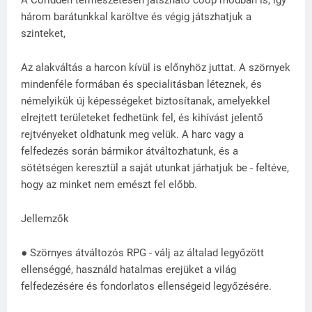
A Coridden természetesen játszható coop módban is, így
három barátunkkal karöltve és végig játszhatjuk a
szinteket,
Az alakváltás a harcon kívül is előnyhöz juttat. A szörnyek
mindenféle formában és specialitásban léteznek, és
némelyikük új képességeket biztosítanak, amelyekkel
elrejtett területeket fedhetünk fel, és kihívást jelentő
rejtvényeket oldhatunk meg velük. A harc vagy a
felfedezés során bármikor átváltozhatunk, és a
sötétségen keresztül a saját utunkat járhatjuk be - feltéve,
hogy az minket nem emészt fel előbb.
Jellemzők
● Szörnyes átváltozós RPG - válj az általad legyőzött
ellenséggé, használd hatalmas erejüket a világ
felfedezésére és fondorlatos ellenségeid legyőzésére.