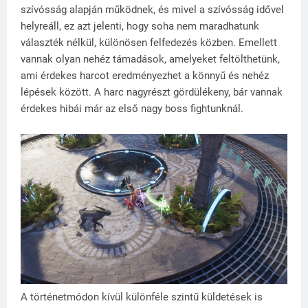
szívósság alapján működnek, és mivel a szívósság idővel
helyreáll, ez azt jelenti, hogy soha nem maradhatunk
választék nélkül, különösen felfedezés közben. Emellett
vannak olyan nehéz támadások, amelyeket feltölthetünk,
ami érdekes harcot eredményezhet a könnyű és nehéz
lépések között. A harc nagyrészt gördülékeny, bár vannak
érdekes hibái már az első nagy boss fightunknál.
A történetmódon kívül különféle szintű küldetések is