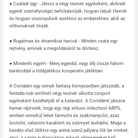
● Családi ügy - Játssz a négy testvér egyikeként, akiknek
egyedi személyiségei befolyásolják, hogyan látjuk Heerát
és hogyan viszonyulunk azokhoz az emberekhez, akik az
otthonuknak hívják.
● Rugalmas és dinamikus harcok - Minden csata egy
rejtvény, aminek a megoldásáról te döntesz.
● Mindenki egyért - Menj egyedül, vagy állj össze három
barátoddal a többjátékos kooperatív játékban
A Coridden egy remek fantasy környezetben játszódik, a
fentebb már említett négy testvér alkotta csoport
egyikeként kezdhetjük el a kalandot. A Coriddent játszva
hamar rájövünk, hogy egy régi stílusú oldschool ARPG,
amiben remekül lehet farmolni és zsákmányolni, azaz
lootolni, valamint karaktert és szörnyet buildelni. Maga a
kezdés első blikkre egy aréna szerű pályára lök be minket,
ahol a szinte hullámokban érkező ellenségeket kell