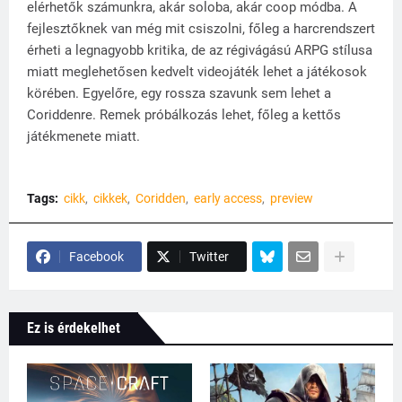
elérhetők számunkra, akár soloba, akár coop módba. A
fejlesztőknek van még mit csiszolni, főleg a harcrendszert
érheti a legnagyobb kritika, de az régivágású ARPG stílusa
miatt meglehetősen kedvelt videojáték lehet a játékosok
körében. Egyelőre, egy rossza szavunk sem lehet a
Coriddenre. Remek próbálkozás lehet, főleg a kettős
játékmenete miatt.
Tags:
cikk
cikkek
Coridden
early access
preview
Facebook
Twitter
Ez is érdekelhet