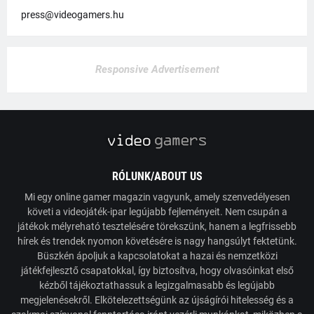
press@videogamers.hu
Responsive Advertisement
RÓLUNK/ABOUT US
Mi egy online gamer magazin vagyunk, amely szenvedélyesen
követi a videojáték-ipar legújabb fejleményeit. Nem csupán a
játékok mélyreható tesztelésére törekszünk, hanem a legfrissebb
hírek és trendek nyomon követésére is nagy hangsúlyt fektetünk.
Büszkén ápoljuk a kapcsolatokat a hazai és nemzetközi
játékfejlesztő csapatokkal, így biztosítva, hogy olvasóinkat első
kézből tájékoztathassuk a legizgalmasabb és legújabb
megjelenésekről. Elkötelezettségünk az újságírói hitelesség és a