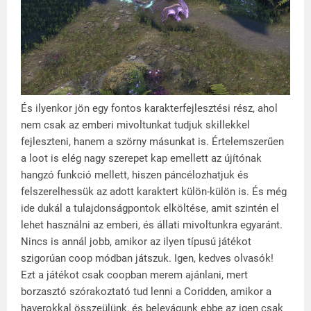
És ilyenkor jön egy fontos karakterfejlesztési rész, ahol
nem csak az emberi mivoltunkat tudjuk skillekkel
fejleszteni, hanem a szörny másunkat is. Értelemszerűen
a loot is elég nagy szerepet kap emellett az újítónak
hangzó funkció mellett, hiszen páncélozhatjuk és
felszerelhessük az adott karaktert külön-külön is. És még
ide dukál a tulajdonságpontok elköltése, amit szintén el
lehet használni az emberi, és állati mivoltunkra egyaránt.
Nincs is annál jobb, amikor az ilyen típusú játékot
szigorúan coop módban játszuk. Igen, kedves olvasók!
Ezt a játékot csak coopban merem ajánlani, mert
borzasztó szórakoztató tud lenni a Coridden, amikor a
haverokkal összeülünk, és belevágunk ebbe az igen csak