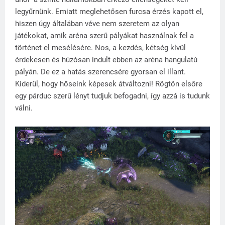
legyűrnünk. Emiatt meglehetősen furcsa érzés kapott el,
hiszen úgy általában véve nem szeretem az olyan
játékokat, amik aréna szerű pályákat használnak fel a
történet el mesélésére. Nos, a kezdés, kétség kívül
érdekesen és húzósan indult ebben az aréna hangulatú
pályán. De ez a hatás szerencsére gyorsan el illant.
Kiderül, hogy hőseink képesek átváltozni! Rögtön elsőre
egy párduc szerű lényt tudjuk befogadni, így azzá is tudunk
válni.