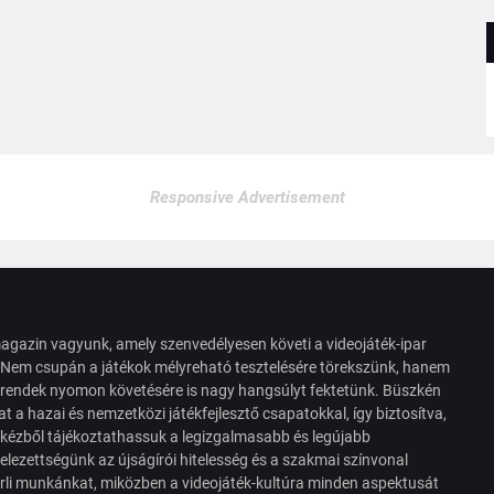
Responsive Advertisement
agazin vagyunk, amely szenvedélyesen követi a videojáték-ipar
. Nem csupán a játékok mélyreható tesztelésére törekszünk, hanem
s trendek nyomon követésére is nagy hangsúlyt fektetünk. Büszkén
t a hazai és nemzetközi játékfejlesztő csapatokkal, így biztosítva,
 kézből tájékoztathassuk a legizgalmasabb és legújabb
elezettségünk az újságírói hitelesség és a szakmai színvonal
érli munkánkat, miközben a videojáték-kultúra minden aspektusát