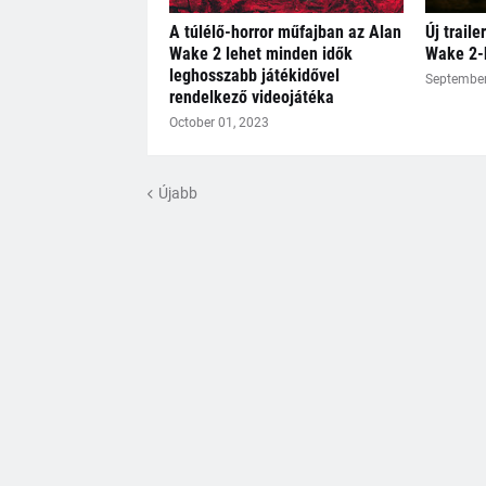
A túlélő-horror műfajban az Alan
Új traile
Wake 2 lehet minden idők
Wake 2-
leghosszabb játékidővel
September
rendelkező videojátéka
October 01, 2023
Újabb