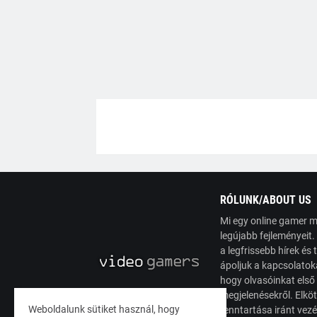
RÓLUNK/ABOUT US
Mi egy online gamer m
legújabb fejleményeit
a legfrissebb hírek é
ápoljuk a kapcsolatoka
hogy olvasóinkat első
megjelenésekről. Elköt
Weboldalunk sütiket használ, hogy
fenntartása iránt vez