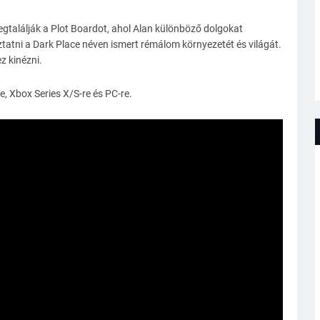
gtalálják a Plot Boardot, ahol Alan különböző dolgokat
atni a Dark Place néven ismert rémálom környezetét és világát.
z kinézni.
, Xbox Series X/S-re és PC-re.