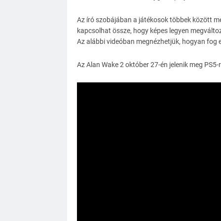
Az író szobájában a játékosok többek között me
kapcsolhat össze, hogy képes legyen megváltozt
Az alábbi videóban megnézhetjük, hogyan fog e
Az Alan Wake 2 október 27-én jelenik meg PS5-re