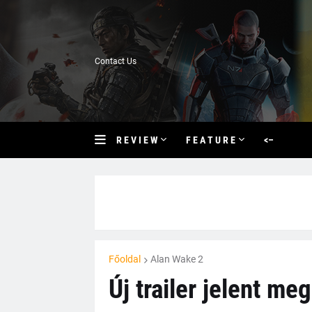
Contact Us
R E V I E W
F E A T U R E
<–
Főoldal
Alan Wake 2
Új trailer jelent me