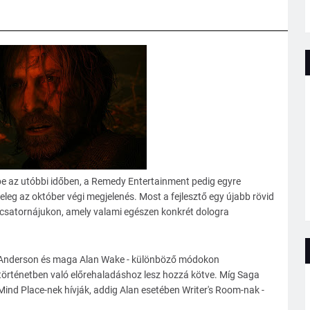
e az utóbbi időben, a Remedy Entertainment pedig egyre
eleg az október végi megjelenés. Most a fejlesztő egy újabb rövid
 csatornájukon, amely valami egészen konkrét dologra
a Anderson és maga Alan Wake - különböző módokon
 történetben való előrehaladáshoz lesz hozzá kötve. Míg Saga
ind Place-nek hívják, addig Alan esetében Writer's Room-nak -