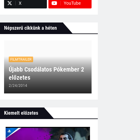
X
YouTube
Népszerű cikkünk a héten
FILMTRAILER
Újabb Csodálatos Pókember 2
előzetes
2/24/2014
Kiemelt előzetes