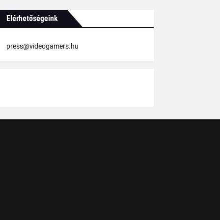
Elérhetőségeink
press@videogamers.hu