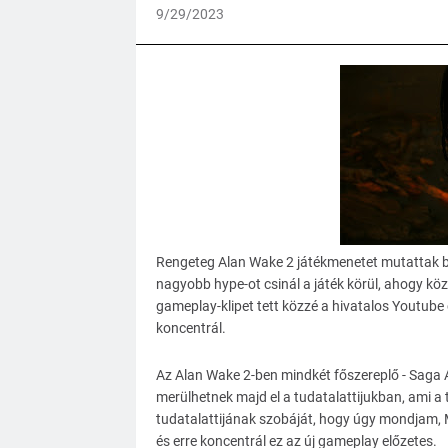
9/29/2023
Rengeteg Alan Wake 2 játékmenetet mutattak b
nagyobb hype-ot csinál a játék körül, ahogy köz
gameplay-klipet tett közzé a hivatalos Youtube
koncentrál.
Az Alan Wake 2-ben mindkét főszereplő - Sag
merülhetnek majd el a tudatalattijukban, ami a
tudatalattijának szobáját, hogy úgy mondjam, M
és erre koncentrál ez az új gameplay előzetes.