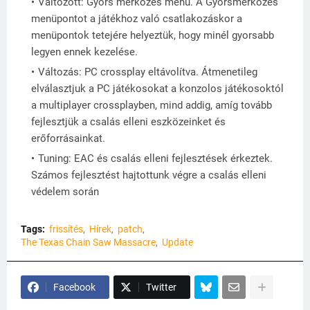
Változott: Gyors mérkőzés menü. A Gyorsmérkőzés
menüpontot a játékhoz való csatlakozáskor a
menüpontok tetejére helyeztük, hogy minél gyorsabb
legyen ennek kezelése.
Változás: PC crossplay eltávolítva. Átmenetileg
elválasztjuk a PC játékosokat a konzolos játékosoktól
a multiplayer crossplayben, mind addig, amíg tovább
fejlesztjük a csalás elleni eszközeinket és
erőforrásainkat.
Tuning: EAC és csalás elleni fejlesztések érkeztek.
Számos fejlesztést hajtottunk végre a csalás elleni
védelem során
Tags:
frissítés
Hírek
patch
The Texas Chain Saw Massacre
Update
Facebook
Twitter