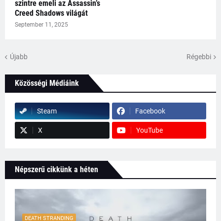
szintre emeli az Assassin’s
Creed Shadows világát
September 11, 2025
Újabb
Régebbi
Közösségi Médiáink
Steam
Facebook
X
YouTube
Népszerű cikkünk a héten
DEATH STRANDING