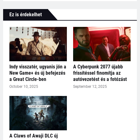
Ez is érdekelhet
Indy visszatér, ugyanis jön a
A Cyberpunk 2077 újabb
New Game+ és új befejezés
frissítéssel finomítja az
a Great Circle-ben
autóvezetést és a fotózást
October 10, 2025
September 12, 2025
A Claws of Awaji DLC új