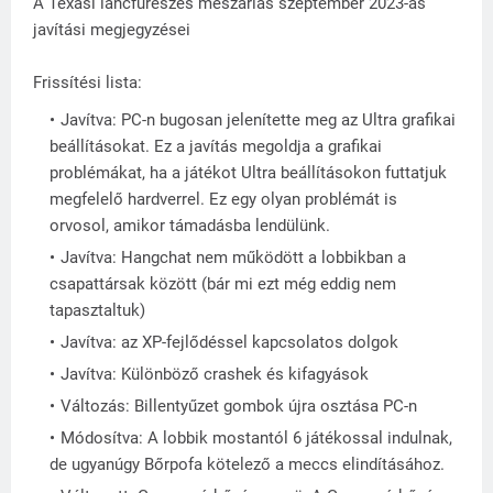
A Texasi láncfűrészes mészárlás szeptember 2023-as
javítási megjegyzései
Frissítési lista:
Javítva: PC-n bugosan jelenítette meg az Ultra grafikai
beállításokat. Ez a javítás megoldja a grafikai
problémákat, ha a játékot Ultra beállításokon futtatjuk
megfelelő hardverrel. Ez egy olyan problémát is
orvosol, amikor támadásba lendülünk.
Javítva: Hangchat nem működött a lobbikban a
csapattársak között (bár mi ezt még eddig nem
tapasztaltuk)
Javítva: az XP-fejlődéssel kapcsolatos dolgok
Javítva: Különböző crashek és kifagyások
Változás: Billentyűzet gombok újra osztása PC-n
Módosítva: A lobbik mostantól 6 játékossal indulnak,
de ugyanúgy Bőrpofa kötelező a meccs elindításához.