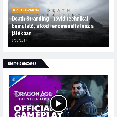
DEATH STRANDING
Death Stranding - rövid technikai
bemutató, a köd fenomenális lesz a
játékban
8/03/2017
Kiemelt előzetes