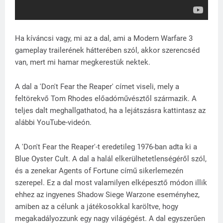
Ha kíváncsi vagy, mi az a dal, ami a Modern Warfare 3
gameplay trailerének hátterében szól, akkor szerencséd
van, mert mi hamar megkerestük nektek.
A dal a 'Don't Fear the Reaper' címet viseli, mely a
feltörekvő Tom Rhodes előadóművésztől származik. A
teljes dalt meghallgathatod, ha a lejátszásra kattintasz az
alábbi YouTube-videón.
A 'Don't Fear the Reaper'-t eredetileg 1976-ban adta ki a
Blue Oyster Cult. A dal a halál elkerülhetetlenségéről szól,
és a zenekar Agents of Fortune című sikerlemezén
szerepel. Ez a dal most valamilyen elképesztő módon illik
ehhez az ingyenes Shadow Siege Warzone eseményhez,
amiben az a célunk a játékosokkal karöltve, hogy
megakadályozzunk egy nagy világégést. A dal egyszerűen