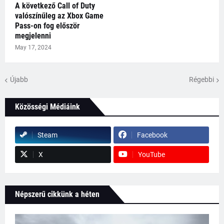
A következő Call of Duty
valószínűleg az Xbox Game
Pass-on fog először
megjelenni
May 17, 2024
Újabb
Régebbi
Közösségi Médiáink
Steam
Facebook
X
YouTube
Népszerű cikkünk a héten