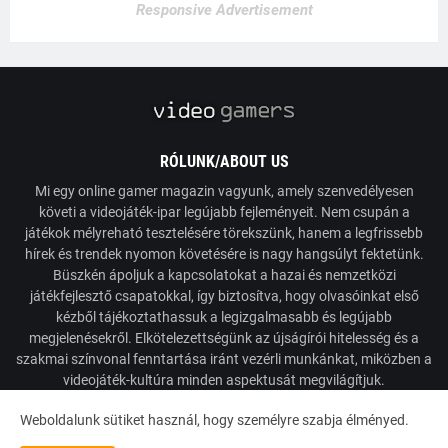
Responsive Advertisement
RÓLUNK/ABOUT US
Mi egy online gamer magazin vagyunk, amely szenvedélyesen
követi a videojáték-ipar legújabb fejleményeit. Nem csupán a
játékok mélyreható tesztelésére törekszünk, hanem a legfrissebb
hírek és trendek nyomon követésére is nagy hangsúlyt fektetünk.
Büszkén ápoljuk a kapcsolatokat a hazai és nemzetközi
játékfejlesztő csapatokkal, így biztosítva, hogy olvasóinkat első
kézből tájékoztathassuk a legizgalmasabb és legújabb
megjelenésekről. Elkötelezettségünk az újságírói hitelesség és a
szakmai színvonal fenntartása iránt vezérli munkánkat, miközben a
videojáték-kultúra minden aspektusát megvilágítjuk.
Weboldalunk sütiket használ, hogy személyre szabja élményed.