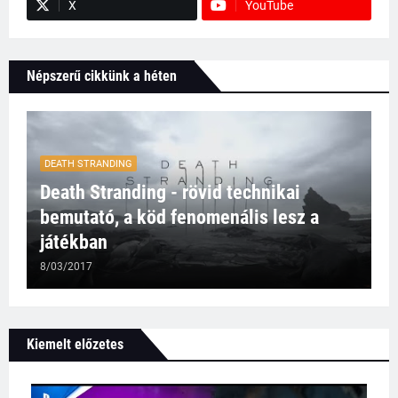
X
YouTube
Népszerű cikkünk a héten
DEATH STRANDING
Death Stranding - rövid technikai
bemutató, a köd fenomenális lesz a
játékban
8/03/2017
Kiemelt előzetes