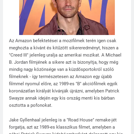
Az Amazon befektetései a mozifilmek terén igen csak
meghozta a kívánt és kitűzött sikereredményt, hiszen a
"Creed III" jelenleg uralja az amerikai mozikat. A Michael
B. Jordan filmjének a sikere azt is bizonyítja, hogy még
mindig nagy közönsége van a küzdősportokról szóló
filmeknek - így természetesen az Amazon egy újabb
filmmel nyomul előre, az 1989-es "B" akciófilmek egyik
koronázatlan királyát kívánják újrázni, amelyben Patrick
Swayze annak idején egy kis ország menti kis bárban
osztotta a pofonokat.
Jake Gyllenhaal jelenleg is a "Road House" remake-jét
forgatja, azt az 1989-es klasszikus filmet, amelyben a