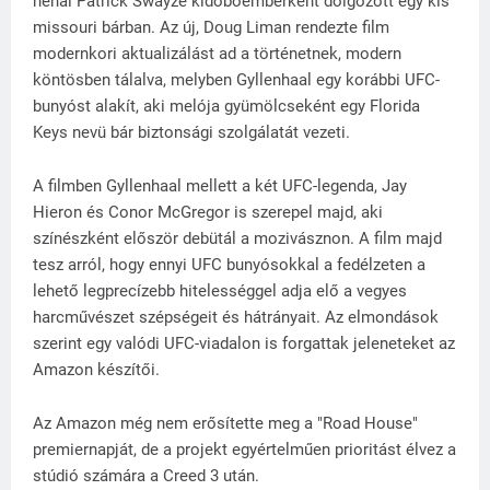
néhai Patrick Swayze kidobóemberként dolgozott egy kis
missouri bárban. Az új, Doug Liman rendezte film
modernkori aktualizálást ad a történetnek, modern
köntösben tálalva, melyben Gyllenhaal egy korábbi UFC-
bunyóst alakít, aki melója gyümölcseként egy Florida
Keys nevü bár biztonsági szolgálatát vezeti.
A filmben Gyllenhaal mellett a két UFC-legenda, Jay
Hieron és Conor McGregor is szerepel majd, aki
színészként először debütál a mozivásznon. A film majd
tesz arról, hogy ennyi UFC bunyósokkal a fedélzeten a
lehető legprecízebb hitelességgel adja elő a vegyes
harcművészet szépségeit és hátrányait. Az elmondások
szerint egy valódi UFC-viadalon is forgattak jeleneteket az
Amazon készítői.
Az Amazon még nem erősítette meg a "Road House"
premiernapját, de a projekt egyértelműen prioritást élvez a
stúdió számára a Creed 3 után.