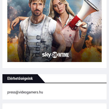
Elérhetőségeink
press@videogamers.hu