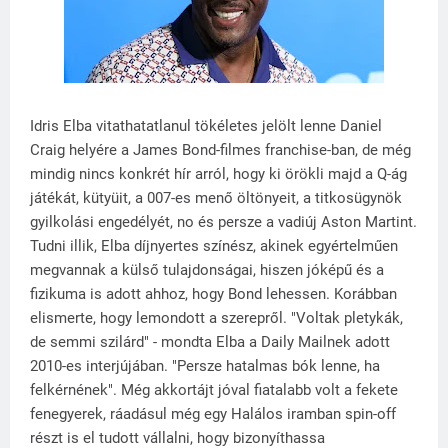
Idris Elba vitathatatlanul tökéletes jelölt lenne Daniel
Craig helyére a James Bond-filmes franchise-ban, de még
mindig nincs konkrét hír arról, hogy ki örökli majd a Q-ág
játékát, kütyüit, a 007-es menő öltönyeit, a titkosügynök
gyilkolási engedélyét, no és persze a vadiúj Aston Martint.
Tudni illik, Elba díjnyertes színész, akinek egyértelműen
megvannak a külső tulajdonságai, hiszen jóképű és a
fizikuma is adott ahhoz, hogy Bond lehessen. Korábban
elismerte, hogy lemondott a szerepről. "Voltak pletykák,
de semmi szilárd" - mondta Elba a Daily Mailnek adott
2010-es interjújában. "Persze hatalmas bók lenne, ha
felkérnének". Még akkortájt jóval fiatalabb volt a fekete
fenegyerek, ráadásul még egy Halálos iramban spin-off
részt is el tudott vállalni, hogy bizonyíthassa