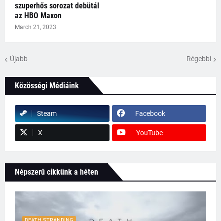
szuperhős sorozat debütál
az HBO Maxon
March 21, 2023
Újabb
Régebbi
Közösségi Médiáink
Steam
Facebook
X
YouTube
Népszerű cikkünk a héten
DEATH STRANDING