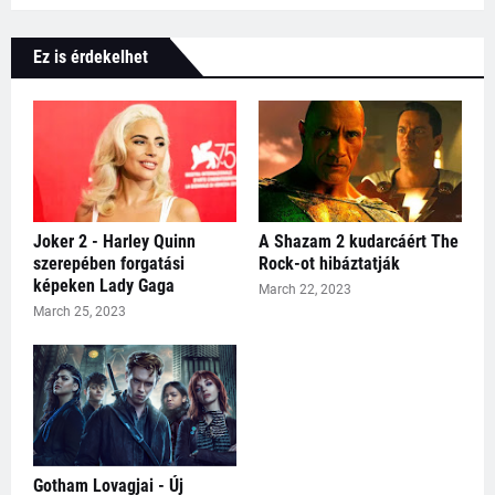
Ez is érdekelhet
Joker 2 - Harley Quinn
A Shazam 2 kudarcáért The
szerepében forgatási
Rock-ot hibáztatják
képeken Lady Gaga
March 22, 2023
March 25, 2023
Gotham Lovagjai - Új