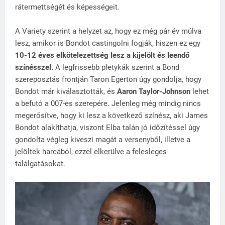
rátermettségét és képességeit.
A Variety szerint a helyzet az, hogy ez még pár év múlva
lesz, amikor is Bondot castingolni fogják, hiszen ez egy
10-12 éves elkötelezettség lesz a kijelölt és leendő
színésszel.
A legfrissebb pletykák szerint a Bond
szereposztás frontján Taron Egerton úgy gondolja, hogy
Bondot már kiválasztották, és
Aaron Taylor-Johnson
lehet
a befutó a 007-es szerepére. Jelenleg még mindig nincs
megerősítve, hogy ki lesz a következő színész, aki James
Bondot alakíthatja, viszont Elba talán jó időzítéssel úgy
gondolta végleg kiveszi magát a versenyből, illetve a
jelöltek harcából, ezzel elkerülve a felesleges
találgatásokat.