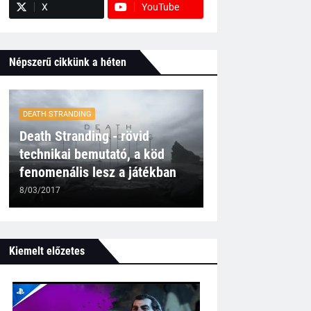
X
YouTube
Népszerű cikkünk a héten
DEATH STRANDING
Death Stranding - rövid
technikai bemutató, a köd
fenomenális lesz a játékban
8/03/2017
Kiemelt előzetes