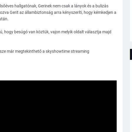
őéves hallgatónak, Gerinek nem csak a lányok és a bulizás
akozva Gerit az állambiztonság arra kényszeríti, hogy kémkedjen a
után.
ú, hogy besúgó van köztük, vajon melyik oldalt választja majd
 része már megtekinthető a skyshowtime streaming