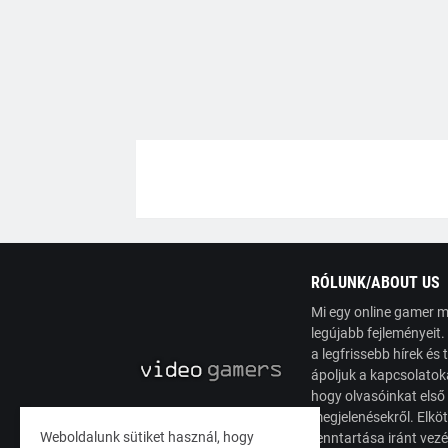
RÓLUNK/ABOUT US
Mi egy online gamer m
legújabb fejleményeit
a legfrissebb hírek é
ápoljuk a kapcsolatoka
hogy olvasóinkat első
megjelenésekről. Elköt
Weboldalunk sütiket használ, hogy
fenntartása iránt vez