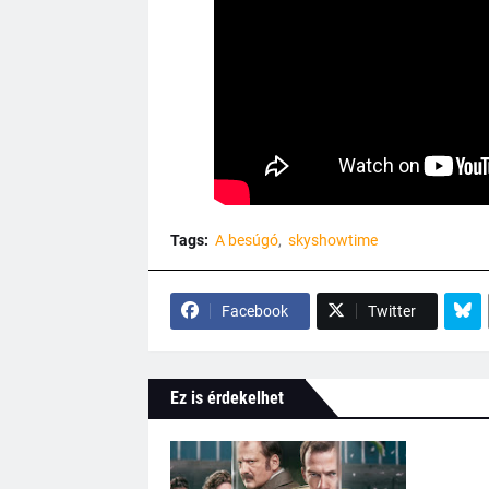
Tags:
A besúgó
skyshowtime
Facebook
Twitter
Ez is érdekelhet