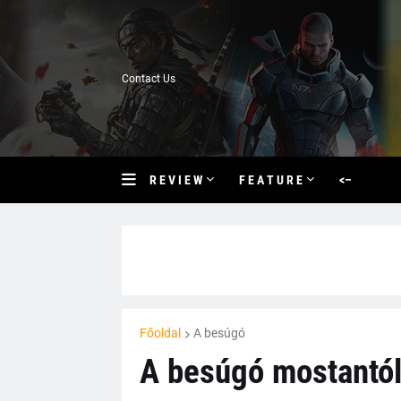
Contact Us
R E V I E W
F E A T U R E
<–
Főoldal
A besúgó
A besúgó mostantól