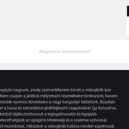
Responsive Advertisement
agazin vagyunk, amely szenvedélyesen követi a videojáték-ipar
. Nem csupán a játékok mélyreható tesztelésére törekszünk, hanem
s trendek nyomon követésére is nagy hangsúlyt fektetünk. Büszkén
t a hazai és nemzetközi játékfejlesztő csapatokkal, így biztosítva,
 kézből tájékoztathassuk a legizgalmasabb és legújabb
elezettségünk az újságírói hitelesség és a szakmai színvonal
érli munkánkat, miközben a videojáték-kultúra minden aspektusát