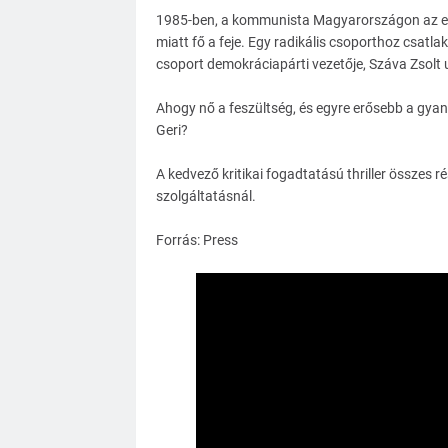
1985-ben, a kommunista Magyarországon az els
miatt fő a feje. Egy radikális csoporthoz csatl
csoport demokráciapárti vezetője, Száva Zsolt 
Ahogy nő a feszültség, és egyre erősebb a gyan
Geri?
A kedvező kritikai fogadtatású thriller összes
szolgáltatásnál.
Forrás: Press