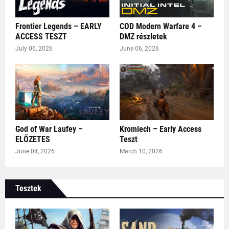
Frontier Legends – EARLY
COD Modern Warfare 4 –
ACCESS TESZT
DMZ részletek
July 06, 2026
June 06, 2026
God of War Laufey –
Kromlech – Early Access
ELŐZETES
Teszt
June 04, 2026
March 10, 2026
Tesztek