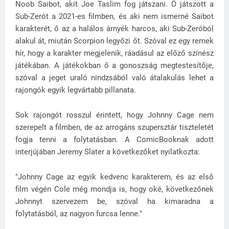
Noob Saibot, akit Joe Taslim fog játszani. Ő játszott a
Sub-Zerót a 2021-es filmben, és aki nem ismerné Saibot
karakterét, ő az a halálos árnyék harcos, aki Sub-Zeróból
alakul át, miután Scorpion legyőzi őt. Szóval ez egy remek
hír, hogy a karakter megjelenik, ráadásul az előző színész
játékában. A játékokban ő a gonoszság megtestesítője,
szóval a jeget uraló nindzsából való átalakulás lehet a
rajongók egyik legvártabb pillanata.
Sok rajongót rosszul érintett, hogy Johnny Cage nem
szerepelt a filmben, de az arrogáns szupersztár tiszteletét
fogja tenni a folytatásban. A ComicBooknak adott
interjújában Jeremy Slater a következőket nyilatkozta:
"Johnny Cage az egyik kedvenc karakterem, és az első
film végén Cole még mondja is, hogy oké, következőnek
Johnnyt szervezem be, szóval ha kimaradna a
folytatásból, az nagyon furcsa lenne."