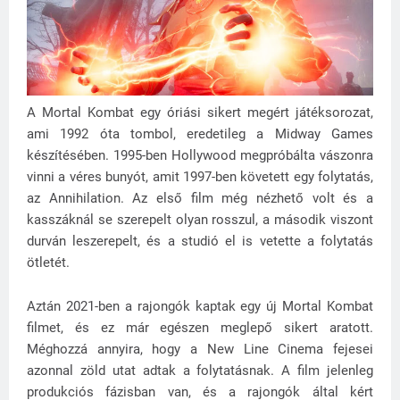
A Mortal Kombat egy óriási sikert megért játéksorozat,
ami 1992 óta tombol, eredetileg a Midway Games
készítésében. 1995-ben Hollywood megpróbálta vászonra
vinni a véres bunyót, amit 1997-ben követett egy folytatás,
az Annihilation. Az első film még nézhető volt és a
kasszáknál se szerepelt olyan rosszul, a második viszont
durván leszerepelt, és a studió el is vetette a folytatás
ötletét.
Aztán 2021-ben a rajongók kaptak egy új Mortal Kombat
filmet, és ez már egészen meglepő sikert aratott.
Méghozzá annyira, hogy a New Line Cinema fejesei
azonnal zöld utat adtak a folytatásnak. A film jelenleg
produkciós fázisban van, és a rajongók által kért