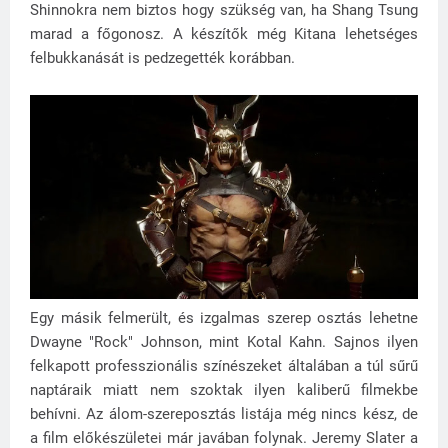
Shinnokra nem biztos hogy szükség van, ha Shang Tsung
marad a főgonosz. A készítők még Kitana lehetséges
felbukkanását is pedzegették korábban.
Egy másik felmerült, és izgalmas szerep osztás lehetne
Dwayne "Rock" Johnson, mint Kotal Kahn. Sajnos ilyen
felkapott professzionális színészeket általában a túl sűrű
naptáraik miatt nem szoktak ilyen kaliberű filmekbe
behívni. Az álom-szereposztás listája még nincs kész, de
a film előkészületei már javában folynak. Jeremy Slater a