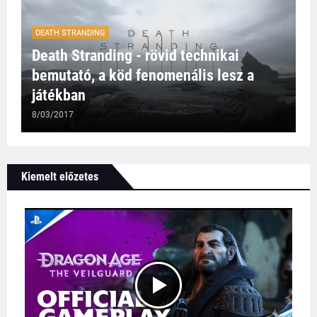
DEATH STRANDING
Death Stranding - rövid technikai
bemutató, a köd fenomenális lesz a
játékban
8/03/2017
Kiemelt előzetes