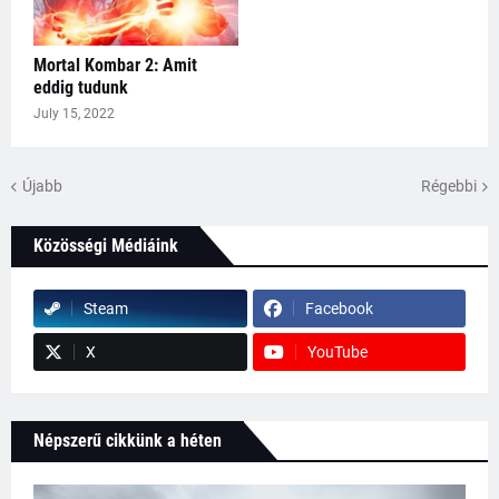
Mortal Kombar 2: Amit
eddig tudunk
July 15, 2022
Újabb
Régebbi
Közösségi Médiáink
Steam
Facebook
X
YouTube
Népszerű cikkünk a héten