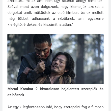
szerettek, mi az ami nem úgy sikerült ahogy remélték.
Szóval most azon dolgozunk, hogy kiemeljük azokat a
dolgokat amik működtek az első filmben, és ez mellett
még többet adhassunk a nézőknek, ami egyszerre
kielégítő, érdekes, és kiszámíthatatlan."
Mortal Kombat 2 hivatalosan bejelentett szereplők és
színészek
Az egyik legfontosabb infó, hogy szerepelni fog a filmben