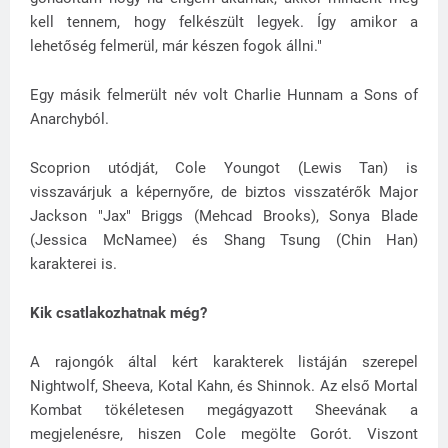
kell tennem, hogy felkészült legyek. Így amikor a
lehetőség felmerül, már készen fogok állni."
Egy másik felmerült név volt Charlie Hunnam a Sons of
Anarchyból.
Scoprion utódját, Cole Youngot (Lewis Tan) is
visszavárjuk a képernyőre, de biztos visszatérők Major
Jackson "Jax" Briggs (Mehcad Brooks), Sonya Blade
(Jessica McNamee) és Shang Tsung (Chin Han)
karakterei is.
Kik csatlakozhatnak még?
A rajongók által kért karakterek listáján szerepel
Nightwolf, Sheeva, Kotal Kahn, és Shinnok. Az első Mortal
Kombat tökéletesen megágyazott Sheevának a
megjelenésre, hiszen Cole megölte Gorót. Viszont