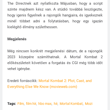
The Directnek azt nyilatkozta Májusban, hogy a script
szinte majdnem kész van. A stúdió továbbá leszögezte,
hogy igenis figyelnek a rajongók hangjaira, és igyekeznek
minél többet adni a folytatásban, hogy egy igazán
kielégítő élmény születhessen.
Megjelenés
Még nincsen konkrét megjelenési dátum, de a rajongók
2023 közepére számíthatnak. A Mortal Kombat 2
előkészületeit követően a forgatás és CGI még több időt
vehet igénybe.
Eredeti forráscikk:
Mortal Kombat 2: Plot, Cast, and
Everything Else We Know (movieweb.com)
Tags:
Film
film hír
hbo max
hír
Mortal Kombat
Mozi