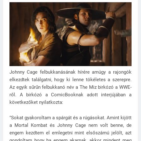
Johnny Cage felbukkanásának hírére amúgy a rajongók
elkezdtek találgatni, hogy ki lenne tökéletes a szerepre.
Az egyik sűrűn felbukkanó név a The Miz birkózó a WWE-
ről. A birkózó a ComicBooknak adott interjújában a
következőket nyilatkozta:
"Sokat gyakoroltam a spárgát és a rúgásokat. Amint kijött
a Mortal Kombat és Johnny Cage nem volt benne, de
engem kezdtem el emlegetni mint elsőszámú jelölt, azt
gondoltam hogy ha engem akarnak, akkor mindent meg