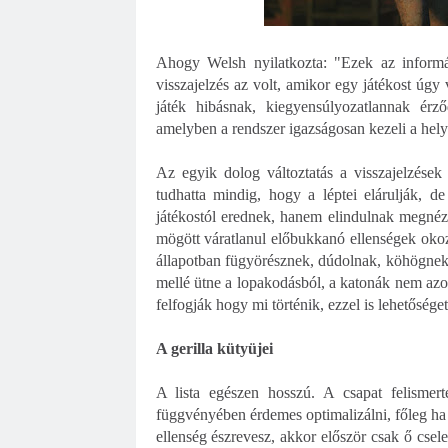
Ahogy Welsh nyilatkozta: "Ezek az informác
visszajelzés az volt, amikor egy játékost úgy
játék hibásnak, kiegyensúlyozatlannak érző
amelyben a rendszer igazságosan kezeli a helyz
Az egyik dolog változtatás a visszajelzések
tudhatta mindig, hogy a léptei elárulják, d
játékostól erednek, hanem elindulnak megnézn
mögött váratlanul előbukkanó ellenségek oko
állapotban fügyörésznek, dúdolnak, köhögnek, 
mellé ütne a lopakodásból, a katonák nem azon
felfogják hogy mi történik, ezzel is lehetősége
A gerilla kütyüjei
A lista egészen hosszú. A csapat felismert
függvényében érdemes optimalizálni, főleg ha
ellenség észrevesz, akkor először csak ő csel