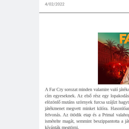
4/02/2022
A Far Cry sorozat minden valamire való játéko
cím egyeseknek. Az első rész egy lopakodáss
elözönlő mutáns szörnyek furcsa szájízt hagy
játékmenet megvett minket kilóra. Hasonlóa
felvonás. Az ötödik etap és a Primal valaho
ismételte magát, semmint beszippantotta a ját
kívánták megtörni.