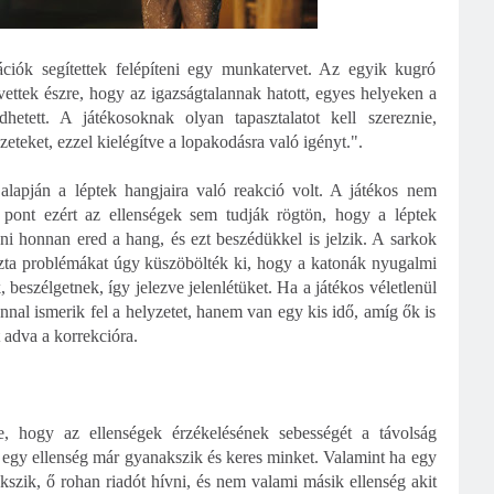
iók segítettek felépíteni egy munkatervet. Az egyik kugró
 vettek észre, hogy az igazságtalannak hatott, egyes helyeken a
dhetett. A játékosoknak olyan tapasztalatot kell szereznie,
eteket, ezzel kielégítve a lopakodásra való igényt.".
 alapján a léptek hangjaira való reakció volt. A játékos nem
e pont ezért az ellenségek sem tudják rögtön, hogy a léptek
i honnan ered a hang, és ezt beszédükkel is jelzik. A sarkok
zta problémákat úgy küszöbölték ki, hogy a katonák nyugalmi
beszélgetnek, így jelezve jelenlétüket. Ha a játékos véletlenül
nal ismerik fel a helyzetet, hanem van egy kis idő, amíg ők is
t adva a korrekcióra.
e, hogy az ellenségek érzékelésének sebességét a távolság
 egy ellenség már gyanakszik és keres minket. Valamint ha egy
ekszik, ő rohan riadót hívni, és nem valami másik ellenség akit