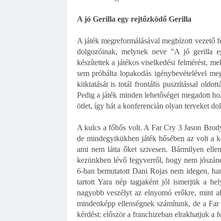
A jó Gerilla egy rejtőzködő Gerilla
A játék megreformálásával megbízott vezető fe
dolgozóinak, melynek neve "A jó gerilla e
készítettek a játékos viselkedési felmérést, 
sem próbálta lopakodás igénybevételével meg
kiiktatását is totál frontális pusztítással oldo
Pedig a játék minden lehetőséget megadott hoz
ötlet, így hát a konferencián olyan terveket dol
A kulcs a főhős volt. A Far Cry 3 Jason Brody
de mindegyikükben játék hősében az volt a k
ami nem látta őket szivesen. Bármilyen ellen
kezünkben lévő fegyverről, hogy nem jószán
6-ban bemutatott Dani Rojas nem idegen, han
tartott Yara nép tagjaként jól ismerjük a he
nagyobb veszélyt az elnyomó erőkre, mint a
mindenképp ellenségnek számítunk, de a Far
kérdést: először a franchizeban elrakhatjuk a 