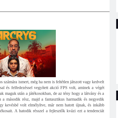
s számára ismert, még ha nem is feltétlen játszott vagy kedvelt
al és felfedezéssel vegyített akció FPS volt, aminek a végét
tak maguk után a játékosokban, de az tény hogy a látvány és a
n a második rész, majd a fantasztikus harmadik és negyedik
gy kevésbé volt elmélyítve, már nem hatott újnak, és inkább
ékosait. A hatodik résszel a fejlesztők kvázi ezt a tendenciát