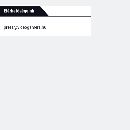
Elérhetőségeink
press@videogamers.hu