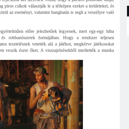
piros csíkok választják le a térképen ezeket a területeket, és
körül az eseményt, valamint hanghatás is segít a veszélyre való
egyértelműen előre jelezhetőek legyenek, mert egy-egy hiba
és robbanószerek formájában. Hogy a rendszer teljesen
tos tesztelésnek vetették alá a játékot, megkérve játékosokat
em veszik észre őket. A visszajelzésekből merítették a munka