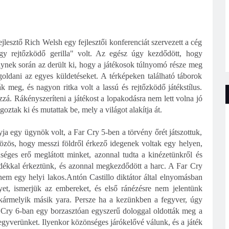
jlesztő Rich Welsh egy fejlesztői konferenciát szervezett a cég
gy rejtőzködő gerilla" volt. Az egész úgy kezdődött, hogy
melynek során az derült ki, hogy a játékosok túlnyomó része meg
oldani az egyes küldetéseket. A térképeken található táborok
tták meg, és nagyon ritka volt a lassú és rejtőzködő játékstílus.
zá. Rákényszeríteni a játékost a lopakodásra nem lett volna jó
goztak ki és mutattak be, mely a világot alakítja át.
ja egy ügynök volt, a Far Cry 5-ben a törvény őrét játszottuk,
özös, hogy messzi földről érkező idegenek voltak egy helyen,
séges erő meglátott minket, azonnal tudta a kinézetünkről és
dékkal érkeztünk, és azonnal megkezdődött a harc. A Far Cry
em egy helyi lakos.Antón Castillo diktátor által elnyomásban
lyet, ismerjük az embereket, és első ránézésre nem jelentünk
kármelyik másik yara. Persze ha a kezünkben a fegyver, úgy
 Cry 6-ban egy borzasztóan egyszerű dologgal oldották meg a
fegyverünket. Ilyenkor közönséges járókelővé válunk, és a játék