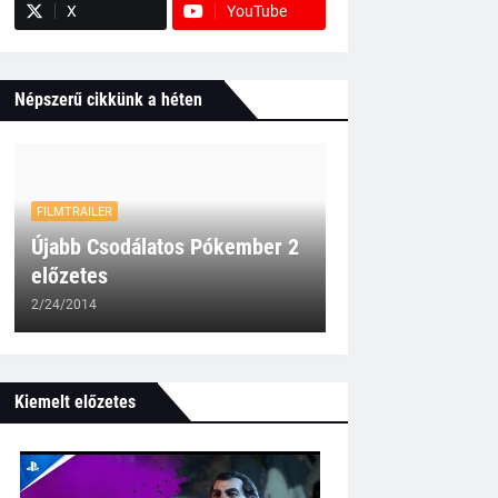
X
YouTube
Népszerű cikkünk a héten
FILMTRAILER
Újabb Csodálatos Pókember 2
előzetes
2/24/2014
Kiemelt előzetes