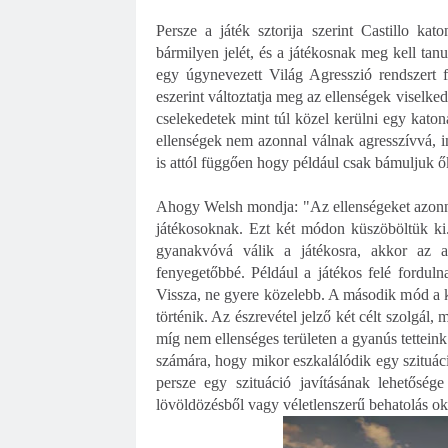
Persze a játék sztorija szerint Castillo ka
bármilyen jelét, és a játékosnak meg kell tan
egy úgynevezett Világ Agresszió rendszert fej
eszerint változtatja meg az ellenségek viselke
cselekedetek mint túl közel kerülni egy katona
ellenségek nem azonnal válnak agresszívvá,
is attól függően hogy például csak bámuljuk ő
Ahogy Welsh mondja: "Az ellenségeket azonnali
játékosoknak. Ezt két módon küszöböltük ki
gyanakvóvá válik a játékosra, akkor az 
fenyegetőbbé. Például a játékos felé fordul
Vissza, ne gyere közelebb. A második mód a ke
történik. Az észrevétel jelző két célt szolgál, 
míg nem ellenséges területen a gyanús tetteink 
számára, hogy mikor eszkalálódik egy szituáci
persze egy szituáció javításának lehetősé
lövöldözésből vagy véletlenszerű behatolás o