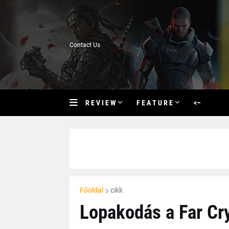
Contact Us
R E V I E W
F E A T U R E
<–
Főoldal
cikk
Lopakodás a Far Cr