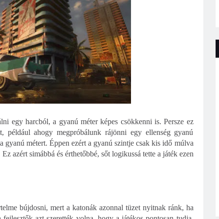
lni egy harcból, a gyanú méter képes csökkenni is. Persze ez
zott, például ahogy megpróbálunk rájönni egy ellenség gyanú
k a gyanú métert. Éppen ezért a gyanú szintje csak kis idő múlva
z azért simábbá és érthetőbbé, sőt logikussá tette a játék ezen
telme bújdosni, mert a katonák azonnal tüzet nyitnak ránk, ha
a fejlesztők azt szerették volna, hogy a játékos pontosan tudja,