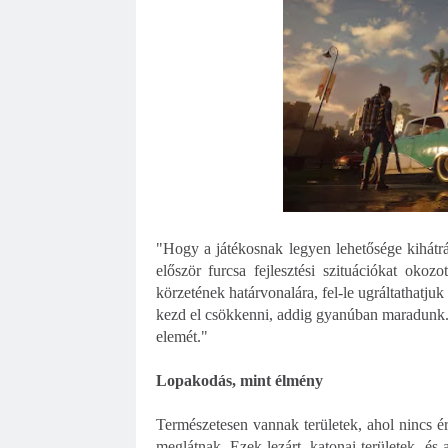
"Hogy a játékosnak legyen lehetősége kihátrá
először furcsa fejlesztési szituációkat oko
körzetének határvonalára, fel-le ugráltathatju
kezd el csökkenni, addig gyanúban maradunk. E
elemét."
Lopakodás, mint élmény
Természetesen vannak területek, ahol nincs ér
meglátnak. Ezek lezárt, katonai területek, és 