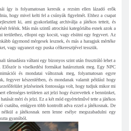
tonái így is folyamatosan keresik a rezsim ellen lázadó erők
ulnia, hogy mivel kelti fel a csúnyák figyelmét. Ehhez a csapat
lesztett ki, ami gyakorlatilag archiválja a játékos tetteit, és
dését felénk. Más más szintű atrocitási kategóriába esnek azok a
i területhez, ellopni egy kocsit, vagy elsütni egy fegyvert. Az
 inkább úgymond mérgesek lesznek, és más a haragjuk mértéke
ket, vagy ugyanezt egy puska célkeresztjével tesszük.
 támadásra váltani egy bizonyos szint után frusztráló lehet a
. Először is viselkedési formákat határoztunk meg. Egy NPC
animációi és mondatai változnak meg, folyamatosan egyre
nak, fegyver készenlétben, és mondanak valamit például hogy
zelőfelület jelzéseinek fontossága volt, hogy tudjuk mikor mi
mert ellenséges területen azt jelzi hogy észrevettek e bennünket,
hatását méri és jelzi. Ez a két mód egyértelművé tette a játékos
ó csatába, emígyen több kontrollt adva ezzel a játékosnak. De
ge nélkül a játékosnak nem lenne esélye megszabadulni egy
kozta gyanúból.