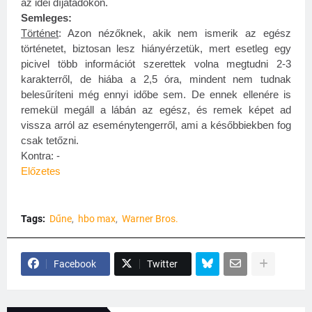
az idei díjátadókon.
Semleges:
Történet
: Azon nézőknek, akik nem ismerik az egész
történetet, biztosan lesz hiányérzetük, mert esetleg egy
picivel több információt szerettek volna megtudni 2-3
karakterről, de hiába a 2,5 óra, mindent nem tudnak
belesűríteni még ennyi időbe sem. De ennek ellenére is
remekül megáll a lábán az egész, és remek képet ad
vissza arról az eseménytengerről, ami a későbbiekben fog
csak tetőzni.
Kontra:
-
Előzetes
Tags:
Dűne
hbo max
Warner Bros.
Facebook
Twitter