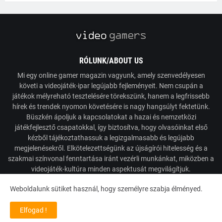
RÓLUNK/ABOUT US
Mi egy online gamer magazin vagyunk, amely szenvedélyesen
követi a videojáték-ipar legújabb fejleményeit. Nem csupán a
játékok mélyreható tesztelésére törekszünk, hanem a legfrissebb
hírek és trendek nyomon követésére is nagy hangsúlyt fektetünk.
Büszkén ápoljuk a kapcsolatokat a hazai és nemzetközi
játékfejlesztő csapatokkal, így biztosítva, hogy olvasóinkat első
kézből tájékoztathassuk a legizgalmasabb és legújabb
megjelenésekről. Elkötelezettségünk az újságírói hitelesség és a
szakmai színvonal fenntartása iránt vezérli munkánkat, miközben a
videojáték-kultúra minden aspektusát megvilágítjuk.
Weboldalunk sütiket használ, hogy személyre szabja élményed.
Powered by VideoGamers
Elfogad !