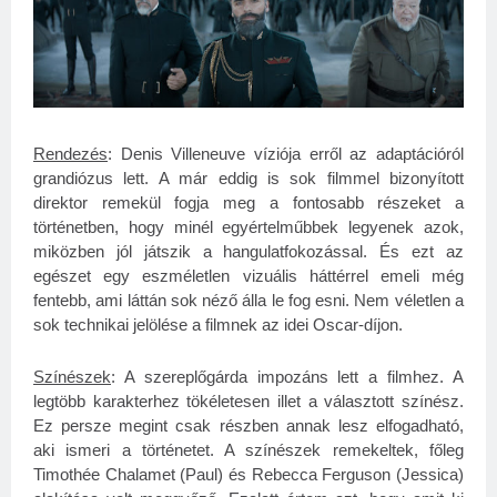
Rendezés
: Denis Villeneuve víziója erről az adaptációról
grandiózus lett. A már eddig is sok filmmel bizonyított
direktor remekül fogja meg a fontosabb részeket a
történetben, hogy minél egyértelműbbek legyenek azok,
miközben jól játszik a hangulatfokozással. És ezt az
egészet egy eszméletlen vizuális háttérrel emeli még
fentebb, ami láttán sok néző álla le fog esni. Nem véletlen a
sok technikai jelölése a filmnek az idei Oscar-díjon.
Színészek
: A szereplőgárda impozáns lett a filmhez. A
legtöbb karakterhez tökéletesen illet a választott színész.
Ez persze megint csak részben annak lesz elfogadható,
aki ismeri a történetet. A színészek remekeltek, főleg
Timothée Chalamet (Paul) és Rebecca Ferguson (Jessica)