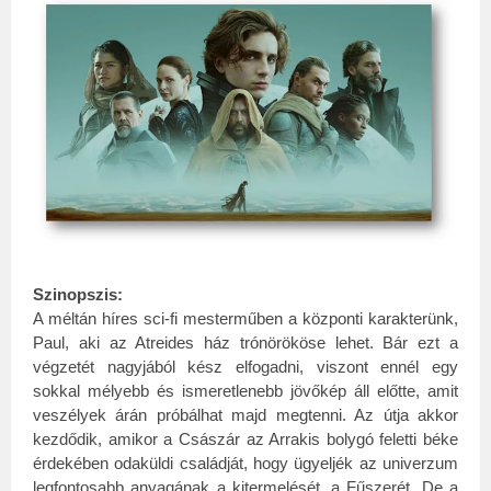
Szinopszis:
A méltán híres sci-fi mesterműben a központi karakterünk,
Paul, aki az Atreides ház trónörököse lehet. Bár ezt a
végzetét nagyjából kész elfogadni, viszont ennél egy
sokkal mélyebb és ismeretlenebb jövőkép áll előtte, amit
veszélyek árán próbálhat majd megtenni. Az útja akkor
kezdődik, amikor a Császár az Arrakis bolygó feletti béke
érdekében odaküldi családját, hogy ügyeljék az univerzum
legfontosabb anyagának a kitermelését, a Fűszerét. De a