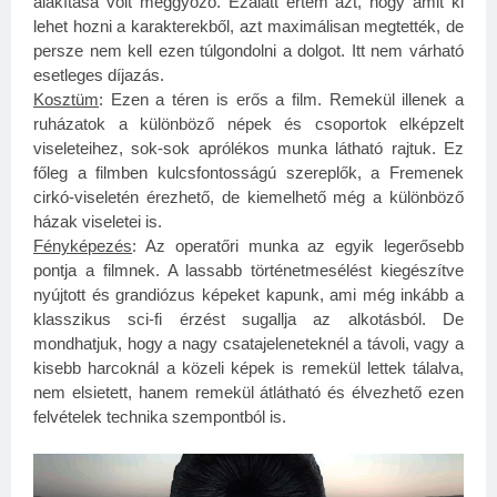
alakítása volt meggyőző. Ezalatt értem azt, hogy amit ki
lehet hozni a karakterekből, azt maximálisan megtették, de
persze nem kell ezen túlgondolni a dolgot. Itt nem várható
esetleges díjazás.
Kosztüm
: Ezen a téren is erős a film. Remekül illenek a
ruházatok a különböző népek és csoportok elképzelt
viseleteihez, sok-sok aprólékos munka látható rajtuk.
Ez
főleg a filmben kulcsfontosságú szereplők, a Fremenek
cirkó-viseletén érezhető, de kiemelhető még a különböző
házak viseletei is.
Fényképezés
: Az operatőri munka az egyik legerősebb
pontja a filmnek. A lassabb történetmesélést kiegészítve
nyújtott és grandiózus képeket kapunk, ami még inkább a
klasszikus sci-fi érzést sugallja az alkotásból.
De
mondhatjuk, hogy a nagy csatajeleneteknél a távoli, vagy a
kisebb harcoknál a közeli képek is remekül lettek tálalva,
nem elsietett, hanem remekül átlátható és élvezhető ezen
felvételek technika szempontból is.