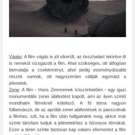
Vágás
: A film vágás is jól sikerült, az összhatást tekintve itt
is remekül vizsgázott a film. Ahol szükséges, ott átfogóan
bemutatja a cselekményt, ahol pedig eseménydúsabb
részek vannak, ott nagyszerűen váltják egymást a
jelenetek.
Zene
: A film - Hans Zimmernek köszönhetően - egy igazi
monumentális zenei aláfestést kapott, ami az ilyen szintű
mondhatni filmeknél kötelező. A fő téma nagyon
fülbemászó, de az apróbb zenei aláfestések is passzolnak
a filmhez, sőt, ha a film után hallgatnánk meg, akkor már
szinte társítani tudjuk a jelenetekhez a bizonyos témákat.
Ezen a téren szinte biztosan kap valami elismerést a film