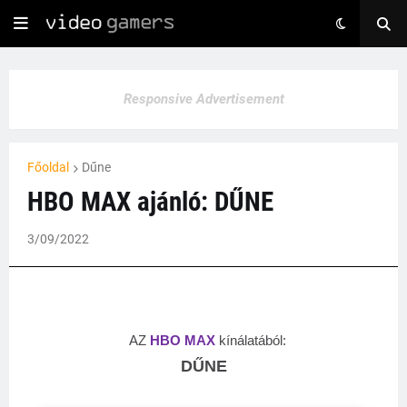
Responsive Advertisement
Főoldal
Dűne
HBO MAX ajánló: DŰNE
3/09/2022
AZ
HBO MAX
kínálatából:
DŰNE