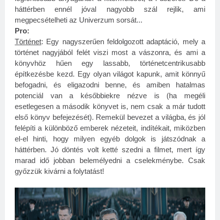
háttérben ennél jóval nagyobb szál rejlik, ami
megpecsételheti az Univerzum sorsát...
Pro:
Történet
: Egy nagyszerűen feldolgozott adaptáció, mely a
történet nagyjából felét viszi most a vászonra, és ami a
könyvhöz hűen egy lassabb, történetcentrikusabb
építkezésbe kezd.
Egy olyan világot kapunk, amit könnyű
befogadni, és eligazodni benne, és amiben hatalmas
potenciál van a későbbiekre nézve is (ha megéli
esetlegesen a második könyvet is, nem csak a már tudott
első könyv befejezését). Remekül bevezet a világba, és jól
felépíti a különböző emberek nézeteit, indítékait, miközben
el-el hinti, hogy milyen egyéb dolgok is játszódnak a
háttérben. Jó döntés volt ketté szedni a filmet, mert így
marad idő jobban belemélyedni a cselekménybe. Csak
győzzük kivárni a folytatást!