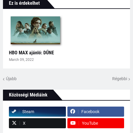
Ez is érdekelhet
HBO MAX ajánló: DŰNE
March 09, 2022
Újabb
Régebbi
Közösségi Médiáink
Steam
Facebook
X
YouTube