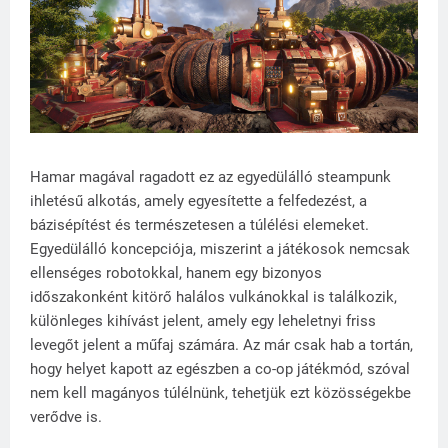
Hamar magával ragadott ez az egyedülálló steampunk
ihletésű alkotás, amely egyesítette a felfedezést, a
bázisépítést és természetesen a túlélési elemeket.
Egyedülálló koncepciója, miszerint a játékosok nemcsak
ellenséges robotokkal, hanem egy bizonyos
időszakonként kitörő halálos vulkánokkal is találkozik,
különleges kihívást jelent, amely egy leheletnyi friss
levegőt jelent a műfaj számára. Az már csak hab a tortán,
hogy helyet kapott az egészben a co-op játékmód, szóval
nem kell magányos túlélnünk, tehetjük ezt közösségekbe
verődve is.