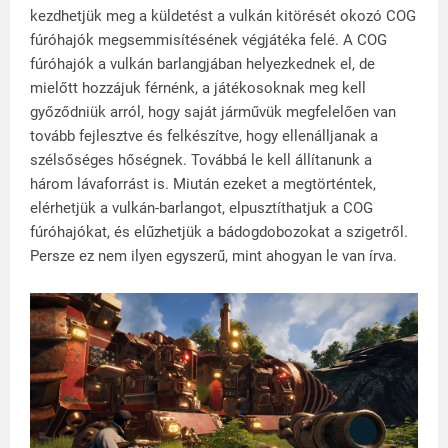
kezdhetjük meg a küldetést a vulkán kitörését okozó COG
fúróhajók megsemmisítésének végjátéka felé. A COG
fúróhajók a vulkán barlangjában helyezkednek el, de
mielőtt hozzájuk férnénk, a játékosoknak meg kell
győződniük arról, hogy saját járművük megfelelően van
tovább fejlesztve és felkészítve, hogy ellenálljanak a
szélsőséges hőségnek. Továbbá le kell állítanunk a
három lávaforrást is. Miután ezeket a megtörténtek,
elérhetjük a vulkán-barlangot, elpusztíthatjuk a COG
fúróhajókat, és elűzhetjük a bádogdobozokat a szigetről.
Persze ez nem ilyen egyszerű, mint ahogyan le van írva.