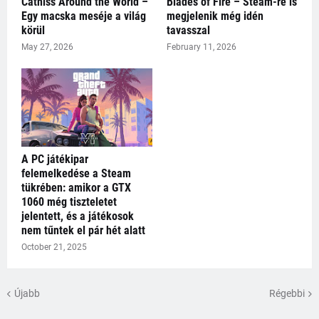
Catniss Around the World –
Blades of Fire – Steam-re is
Egy macska meséje a világ
megjelenik még idén
körül
tavasszal
May 27, 2026
February 11, 2026
A PC játékipar
felemelkedése a Steam
tükrében: amikor a GTX
1060 még tiszteletet
jelentett, és a játékosok
nem tűntek el pár hét alatt
October 21, 2025
Újabb
Régebbi