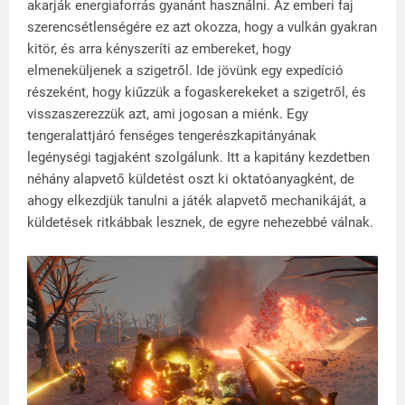
akarják energiaforrás gyanánt használni. Az emberi faj
szerencsétlenségére ez azt okozza, hogy a vulkán gyakran
kitör, és arra kényszeríti az embereket, hogy
elmeneküljenek a szigetről. Ide jövünk egy expedíció
részeként, hogy kiűzzük a fogaskerekeket a szigetről, és
visszaszerezzük azt, ami jogosan a miénk. Egy
tengeralattjáró fenséges tengerészkapitányának
legénységi tagjaként szolgálunk. Itt a kapitány kezdetben
néhány alapvető küldetést oszt ki oktatóanyagként, de
ahogy elkezdjük tanulni a játék alapvető mechanikáját, a
küldetések ritkábbak lesznek, de egyre nehezebbé válnak.