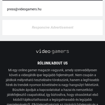
press@videogamers.hu
Responsive Advertisement
RÓLUNK/ABOUT US
Mi egy online gamer magazin vagyunk, amely szenvedélyesen
követi a videojáték-ipar legújabb fejleményeit. Nem csupán a
játékok mélyreható tesztelésére törekszünk, hanem a legfrissebb
hírek és trendek nyomon követésére is nagy hangsúlyt fektetünk.
Büszkén ápoljuk a kapcsolatokat a hazai és nemzetközi
játékfejlesztő csapatokkal, így biztosítva, hogy olvasóinkat első
kézből tájékoztathassuk a legizgalmasabb és legújabb
megjelenésekről. Elkötelezettségünk az újságírói hitelesség és a