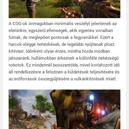
A COG-ok önmagukban minimális veszélyt jelentenek az
életünkre, egyszerű ellenségek, akik egyenes vonalban
futnak, de meglepően pontosak a fegyverükkel. Ezért a
harcok eléggé nehézkések, de legalább nyújtanak plusz
kihívást. Időnként olyan érzés, mintha horda módban
játszanánk, hullámokban érkeznek a különféle nehézségű
robotok. Ez mindennél bosszantóbb, mivel korlátozott idő
áll rendelkezésre a felszínen a küldetések teljesítésére és
az erőforrások összegyűjtésére a vulkánkitörések miatt.