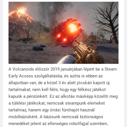
A Volcanoids először 2019 januárjában lépett be a Steam
Early Access szolgáltatásba, és azóta is ebben az
állapotban van, de a közel 3 év alatt jócskán kapott új
tartalmakat, nem kell félni, hogy egy félkész játékot
kapunk a pénzünkért. Ez az alkotás másképp közelíti meg
a túlélési játékokat, nemcsak steampunk elemeket
tartalmaz, hanem egy óriási fúróhajót használ
mobilbázisként. A bázisunk nemcsak biztonságos
menedéket jelent az ellenséges robotfajjal szemben,