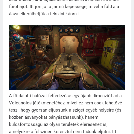
fúróhajót. Itt jön jól a jármű képessége, mivel a föld alá
ásva elkerülhetjük a felszíni káoszt
A földalatti hálózat felfedezése egy újabb dimenziót ad a
Volcanoids játékmenetéhez, mivel ez nem csak lehetővé
teszi, hogy gyorsan eljussunk a sziget egyéb helyeire (és
közben ásványokat bányászhassunk), hanem
kulcsfontosságú az olyan területek eléréséhez is,
amelyekre a felszínen keresztül nem tudunk eljutni. Itt