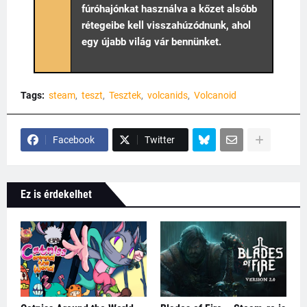
fúróhajónkat használva a kőzet alsóbb
rétegeibe kell visszahúzódnunk, ahol
egy újabb világ vár bennünket.
Tags:
steam
teszt
Tesztek
volcanids
Volcanoid
Facebook
Twitter
Ez is érdekelhet