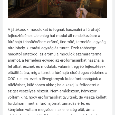
A játékosok modulokat is fognak használni a fúróhajó
fejlesztéséhez. Jelenleg hat modul áll rendelkezésre a
fúróhajó frissítéséhez: erőmű, finomító, termelési egység,
tárolóhely, kutatási egység és turret. Ezek többsége
magától értetődő: az erőmű a modulok számára termel
áramot, a termelési egység az erőforrásainkat használja
fel alkatrésznek és modulok, valamint egyéb fejlesztések
előállítására, míg a turret a fúróhajó elsődleges védelme a
COG-k ellen. ezek a lövegtornyok kulcsfontosságúak a
túléléshez, különösen akkor, ha elkezdjük felfedezni a
sziget veszélyes részeit. Nem emlékszem, hányszor
voltam kint, hogy erőforrásokat gyűjtsek, de vissza kellett
fordulnom mert a
fúróhajómat támadás érte, és
kénytelen voltam megvédeni az ellenség elől, ám a