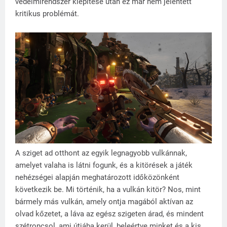
védelmirendszer kiépítése után ez már nem jelentett
kritikus problémát.
A sziget ad otthont az egyik legnagyobb vulkánnak,
amelyet valaha is látni fogunk, és a kitörések a játék
nehézségei alapján meghatározott időközönként
következik be. Mi történik, ha a vulkán kitör? Nos, mint
bármely más vulkán, amely ontja magából aktívan az
olvad kőzetet, a láva az egész szigeten árad, és mindent
szétroncsol, ami útjába kerül, beleértve minket és a kis