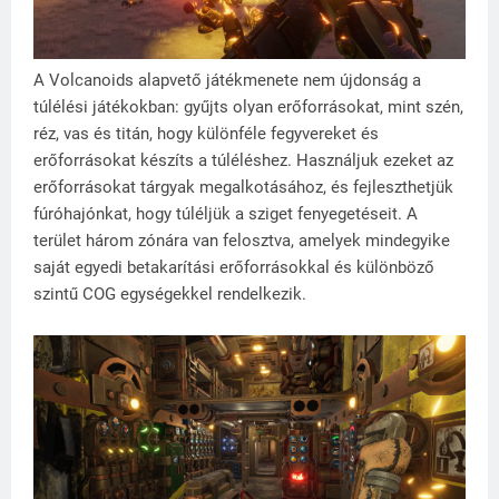
A Volcanoids alapvető játékmenete nem újdonság a
túlélési játékokban: gyűjts olyan erőforrásokat, mint szén,
réz, vas és titán, hogy különféle fegyvereket és
erőforrásokat készíts a túléléshez. Használjuk ezeket az
erőforrásokat tárgyak megalkotásához, és fejleszthetjük
fúróhajónkat, hogy túléljük a sziget fenyegetéseit. A
terület három zónára van felosztva, amelyek mindegyike
saját egyedi betakarítási erőforrásokkal és különböző
szintű COG egységekkel rendelkezik.