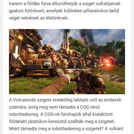
hanem a földbe fúrva elkerülhetjük a sziget vulkánjainak
gyakori kitöréseit, amelyek különben pillanatokon belül
véget vetnének az életünknek.
A Volcanoids szigete eredetileg lakható volt az emberek
számára, amíg meg nem támadta a COG nevű
robothadsereg. A COG-ok fúróhajóik által kialakított
földalatti járatokon keresztül szállták meg a szigetet.
Miért támadta meg a robothadsereg a szigetet? A vulkánt