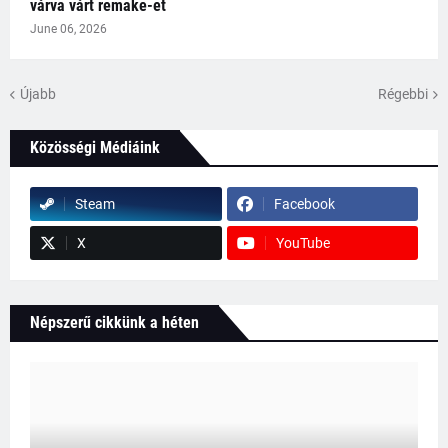
várva várt remake-et
June 06, 2026
Újabb
Régebbi
Közösségi Médiáink
Steam
Facebook
X
YouTube
Népszerű cikkünk a héten