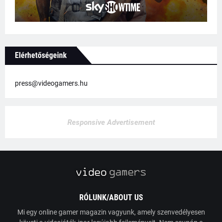
Elérhetőségeink
press@videogamers.hu
Responsive Advertisement
RÓLUNK/ABOUT US
Mi egy online gamer magazin vagyunk, amely szenvedélyesen