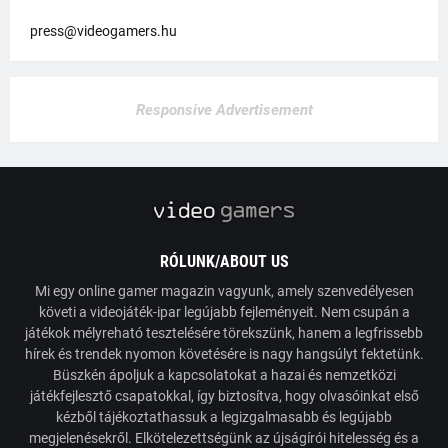
press@videogamers.hu
Responsive Advertisement
RÓLUNK/ABOUT US
Mi egy online gamer magazin vagyunk, amely szenvedélyesen
követi a videojáték-ipar legújabb fejleményeit. Nem csupán a
játékok mélyreható tesztelésére törekszünk, hanem a legfrissebb
hírek és trendek nyomon követésére is nagy hangsúlyt fektetünk.
Büszkén ápoljuk a kapcsolatokat a hazai és nemzetközi
játékfejlesztő csapatokkal, így biztosítva, hogy olvasóinkat első
kézből tájékoztathassuk a legizgalmasabb és legújabb
megjelenésekről. Elkötelezettségünk az újságírói hitelesség és a