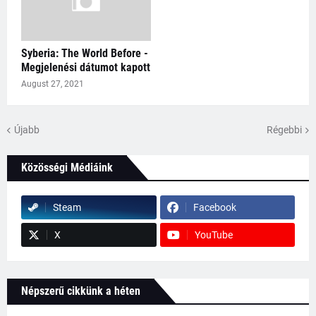
Syberia: The World Before -
Megjelenési dátumot kapott
August 27, 2021
Újabb
Régebbi
Közösségi Médiáink
Steam
Facebook
X
YouTube
Népszerű cikkünk a héten