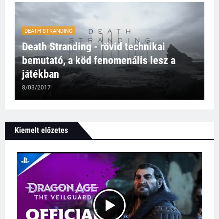
DEATH STRANDING
Death Stranding - rövid technikai
bemutató, a köd fenomenális lesz a
játékban
8/03/2017
Kiemelt előzetes