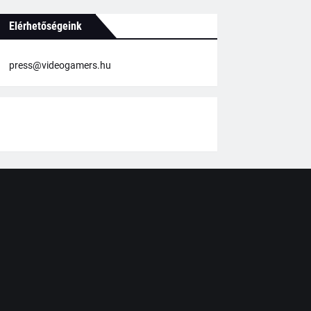
Elérhetőségeink
press@videogamers.hu