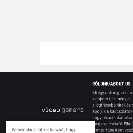
RÓLUNK/ABOUT US
Mi egy online gamer m
legújabb fejleményeit
a legfrissebb hírek é
ápoljuk a kapcsolatoka
hogy olvasóinkat első
megjelenésekről. Elköt
Weboldalunk sütiket használ, hogy
fenntartása iránt vez