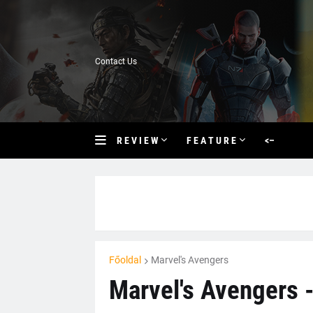
Contact Us
R E V I E W
F E A T U R E
<–
Főoldal
Marvel's Avengers
Marvel's Avengers 