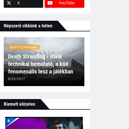
X
YouTube
Népszerű cikkünk a héten
DEATH STRANDING
Death Stranding - rövid
technikai bemutató, a köd
fenomenális lesz a játékban
8/03/2017
Kiemelt előzetes