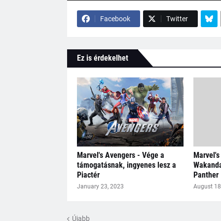
Facebook
Twitter
Ez is érdekelhet
Marvel's Avengers - Vége a
Marvel's
támogatásnak, ingyenes lesz a
Wakanda 
Piactér
Panther
January 23, 2023
August 18
Újabb