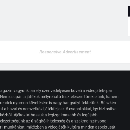
Responsive Advertisement
agazin vagyunk, amely szenvedélyesen követi a videojáték-ipar
. Nem csupán a játékok mélyreható tesztelésére törekszünk, hanem
s trendek nyomon követésére is nagy hangsúlyt fektetünk. Büszkén
t a hazai és nemzetközi játékfejlesztő csapatokkal, így biztosítva,
 kézből tájékoztathassuk a legizgalmasabb és legújabb
elezettségünk az újságírói hitelesség és a szakmai színvonal
érli munkánkat, miközben a videojáték-kultúra minden aspektusát