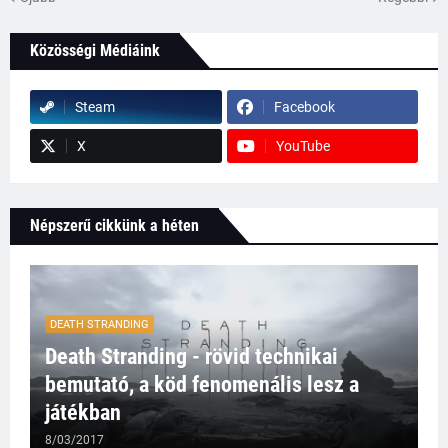
Közösségi Médiáink
Steam
Facebook
X
YouTube
Népszerű cikkünk a héten
DEATH STRANDING
Death Stranding - rövid technikai
bemutató, a köd fenomenális lesz a
játékban
8/03/2017