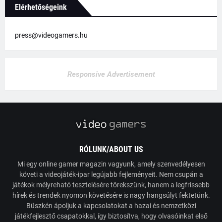
Elérhetőségeink
press@videogamers.hu
Responsive Advertisement
RÓLUNK/ABOUT US
Mi egy online gamer magazin vagyunk, amely szenvedélyesen
követi a videojáték-ipar legújabb fejleményeit. Nem csupán a
játékok mélyreható tesztelésére törekszünk, hanem a legfrissebb
hírek és trendek nyomon követésére is nagy hangsúlyt fektetünk.
Büszkén ápoljuk a kapcsolatokat a hazai és nemzetközi
játékfejlesztő csapatokkal, így biztosítva, hogy olvasóinkat első