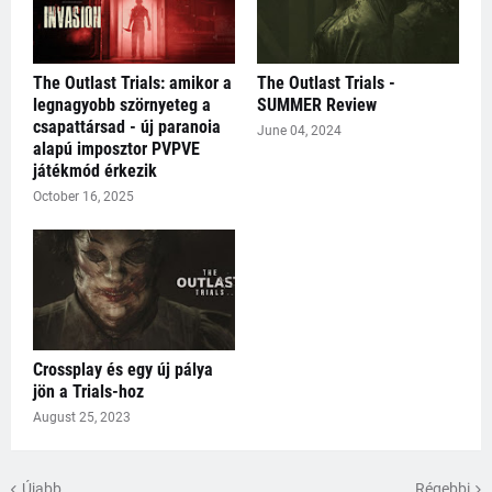
The Outlast Trials: amikor a
The Outlast Trials -
legnagyobb szörnyeteg a
SUMMER Review
csapattársad - új paranoia
June 04, 2024
alapú imposztor PVPVE
játékmód érkezik
October 16, 2025
Crossplay és egy új pálya
jön a Trials-hoz
August 25, 2023
Újabb
Régebbi