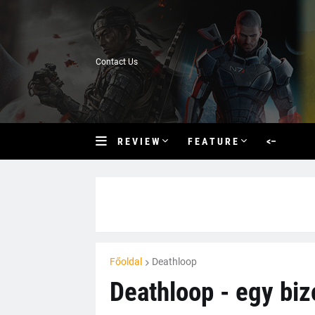
Contact Us
R E V I E W
F E A T U R E
<–
Főoldal
Deathloop
Deathloop - egy biz