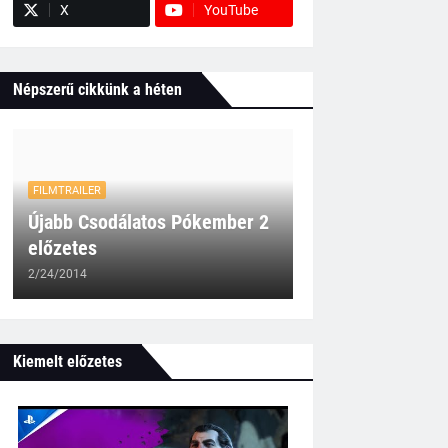
X
YouTube
Népszerű cikkünk a héten
FILMTRAILER
Újabb Csodálatos Pókember 2
előzetes
2/24/2014
Kiemelt előzetes