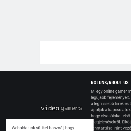
RÓLUNK/ABOUT US
Mi egy online gamer m
legújabb fejleményeit
a legfrissebb hírek é
ápoljuk a kapcsolatoka
hogy olvasóinkat első
megjelenésekről. Elköt
Weboldalunk sütiket használ, hogy
fenntartása iránt vez