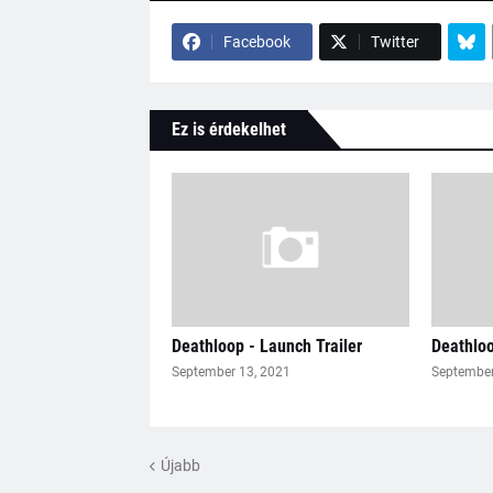
Facebook
Twitter
Ez is érdekelhet
Deathloop - Launch Trailer
Deathloo
September 13, 2021
September
Újabb