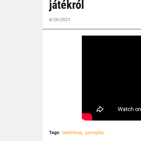
játékról
8/26/2021
Tags:
Deathloop
gameplay