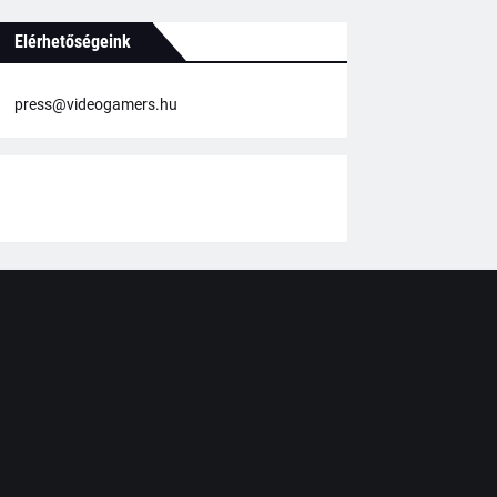
Elérhetőségeink
press@videogamers.hu