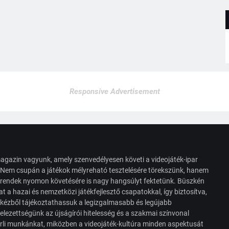
Responsive Advertisement
agazin vagyunk, amely szenvedélyesen követi a videojáték-ipar
. Nem csupán a játékok mélyreható tesztelésére törekszünk, hanem
s trendek nyomon követésére is nagy hangsúlyt fektetünk. Büszkén
t a hazai és nemzetközi játékfejlesztő csapatokkal, így biztosítva,
 kézből tájékoztathassuk a legizgalmasabb és legújabb
elezettségünk az újságírói hitelesség és a szakmai színvonal
érli munkánkat, miközben a videojáték-kultúra minden aspektusát