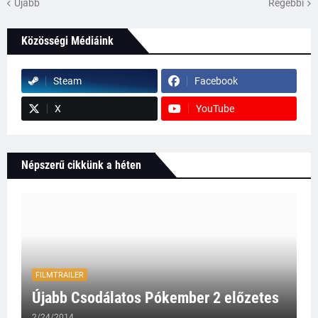
Újabb
Régebbi
Közösségi Médiáink
Steam
Facebook
X
YouTube
Népszerű cikkünk a héten
FILMTRAILER
Újabb Csodálatos Pókember 2 előzetes
2/24/2014