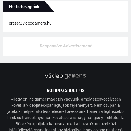
Elérhetőségeink
press@videogamers.hu
Responsive Advertisement
RÓLUNK/ABOUT US
Mi egy online gamer magazin vagyunk, amely szenvedélyesen
követi a videojáték-ipar legújabb fejleményeit. Nem csupán a
játékok mélyreható tesztelésére törekszünk, hanem a legfrissebb
hírek és trendek nyomon követésére is nagy hangsúlyt fektetünk.
Büszkén ápoljuk a kapcsolatokat a hazai és nemzetközi
játékfejlesztő csapatokkal, így biztosítva, hogy olvasóinkat első