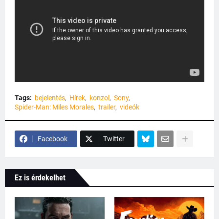
Tags:
bejelentés
Hírek
konzol
Sony
Spider-Man: Miles Morales
trailer
videók
Facebook
Twitter
Ez is érdekelhet