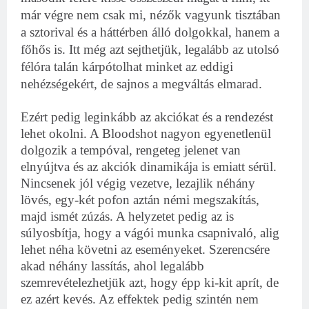
már végre nem csak mi, nézők vagyunk tisztában
a sztorival és a háttérben álló dolgokkal, hanem a
főhős is. Itt még azt sejthetjük, legalább az utolsó
félóra talán kárpótolhat minket az eddigi
nehézségekért, de sajnos a megváltás elmarad.
Ezért pedig leginkább az akciókat és a rendezést
lehet okolni. A Bloodshot nagyon egyenetlenül
dolgozik a tempóval, rengeteg jelenet van
elnyújtva és az akciók dinamikája is emiatt sérül.
Nincsenek jól végig vezetve, lezajlik néhány
lövés, egy-két pofon aztán némi megszakítás,
majd ismét zúzás. A helyzetet pedig az is
súlyosbítja, hogy a vágói munka csapnivaló, alig
lehet néha követni az eseményeket. Szerencsére
akad néhány lassítás, ahol legalább
szemrevételezhetjük azt, hogy épp ki-kit aprít, de
ez azért kevés. Az effektek pedig szintén nem