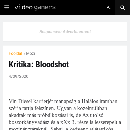
Responsive Advertisement
Főoldal
Mozi
Kritika: Bloodshot
4/09/2020
Vin Diesel karrierjét manapság a Halálos iramban
széria tartja felszínen. Ugyan a közelmúltban
akadtak más próbálkozásai is, de Az utolsó
boszorkányvadász és a xXx 3. része is leszerepelt a
mozipénztáraknál. Sebaj, a kedvenc atlétatrikós