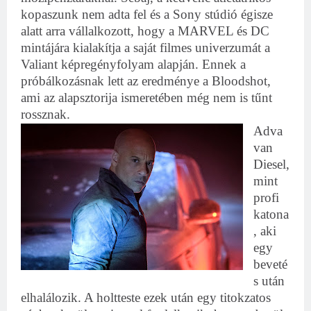
kopaszunk nem adta fel és a Sony stúdió égisze
alatt arra vállalkozott, hogy a MARVEL és DC
mintájára kialakítja a saját filmes univerzumát a
Valiant képregényfolyam alapján. Ennek a
próbálkozásnak lett az eredménye a Bloodshot,
ami az alapsztorija ismeretében még nem is tűnt
rossznak.
Adva
van
Diesel,
mint
profi
katona
, aki
egy
beveté
s után
elhalálozik. A holtteste ezek után egy titokzatos