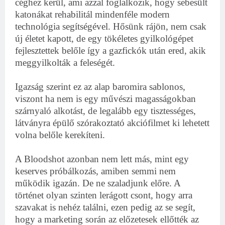
céghez kerül, ami azzal foglalkozik, hogy sebesült
katonákat rehabilitál mindenféle modern
technológia segítségével. Hősünk rájön, nem csak
új életet kapott, de egy tökéletes gyilkológépet
fejlesztettek belőle így a gazfickók után ered, akik
meggyilkolták a feleségét.
Igazság szerint ez az alap baromira sablonos,
viszont ha nem is egy művészi magasságokban
szárnyaló alkotást, de legalább egy tisztességes,
látványra épülő szórakoztató akciófilmet ki lehetett
volna belőle kerekíteni.
A Bloodshot azonban nem lett más, mint egy
keserves próbálkozás, amiben semmi nem
működik igazán. De ne szaladjunk előre. A
történet olyan szinten lerágott csont, hogy arra
szavakat is nehéz találni, ezen pedig az se segít,
hogy a marketing során az előzetesek ellőtték az