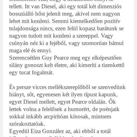
tellett. Itt van Diesel, aki egy totál két dimenziós
bosszúálló hőst jelenít meg, akivel nem nagyon
lehet mit kezdeni. Semmi kiemelkedően pozitív
tulajdonsága nincs, ezen felül kopasz barátunk se
nagyon tudott mit kezdeni a szereppel. Vagy
csúnyán néz ki a fejéből, vagy szomorúan bámul
maga elé és ennyi.
Szerencsétlen Guy Pearce meg egy elképesztően
silány gonoszt kelt életre, aki kimeríti a tizenkettő
egy tucat fogalmát.
És persze vicces mellékszereplőből se szenvedünk
hiányt, sőt, egyenesen két ilyen típust kapunk,
egyet Diesel mellett, egyet Pearce oldalán. Ők
lettek volna a felelősek a humorért, de poénjaik
sokkal inkább arcpirítóan kínosak, mintsem
szórakoztatóak.
Egyedül Eiza González az, aki ebből a totál