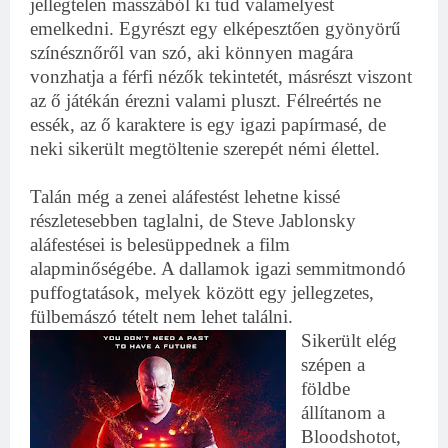
jellegtelen masszából ki tud valamelyest
emelkedni. Egyrészt egy elképesztően gyönyörű
színésznőről van szó, aki könnyen magára
vonzhatja a férfi nézők tekintetét, másrészt viszont
az ő játékán érezni valami pluszt. Félreértés ne
essék, az ő karaktere is egy igazi papírmasé, de
neki sikerült megtöltenie szerepét némi élettel.
Talán még a zenei aláfestést lehetne kissé
részletesebben taglalni, de Steve Jablonsky
aláfestései is belesüppednek a film
alapminőségébe. A dallamok igazi semmitmondó
puffogtatások, melyek között egy jellegzetes,
fülbemászó tételt nem lehet találni.
Sikerült elég
szépen a
földbe
állítanom a
Bloodshotot,