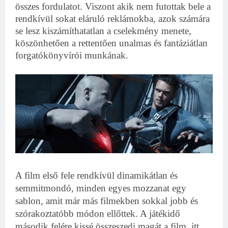
összes fordulatot. Viszont akik nem futottak bele a
rendkívül sokat eláruló reklámokba, azok számára
se lesz kiszámíthatatlan a cselekmény menete,
köszönhetően a rettentően unalmas és fantáziátlan
forgatókönyvírói munkának.
A film első fele rendkívül dinamikátlan és
semmitmondó, minden egyes mozzanat egy
sablon, amit már más filmekben sokkal jobb és
szórakoztatóbb módon ellőttek. A játékidő
második felére kissé összeszedi magát a film, itt