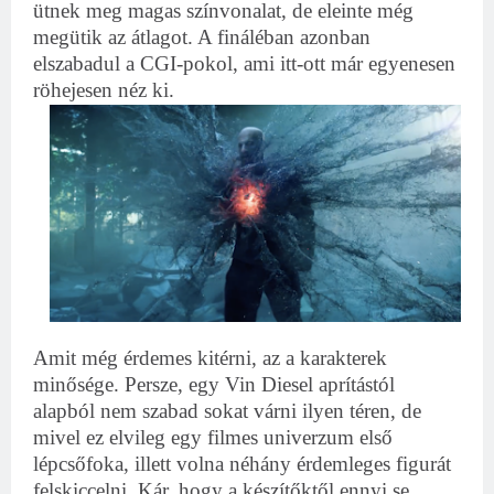
ütnek meg magas színvonalat, de eleinte még
megütik az átlagot. A fináléban azonban
elszabadul a CGI-pokol, ami itt-ott már egyenesen
röhejesen néz ki.
Amit még érdemes kitérni, az a karakterek
minősége. Persze, egy Vin Diesel aprítástól
alapból nem szabad sokat várni ilyen téren, de
mivel ez elvileg egy filmes univerzum első
lépcsőfoka, illett volna néhány érdemleges figurát
felskiccelni. Kár, hogy a készítőktől ennyi se