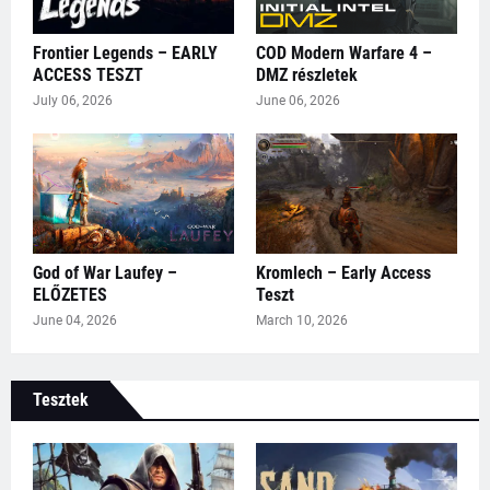
Frontier Legends – EARLY
COD Modern Warfare 4 –
ACCESS TESZT
DMZ részletek
July 06, 2026
June 06, 2026
God of War Laufey –
Kromlech – Early Access
ELŐZETES
Teszt
June 04, 2026
March 10, 2026
Tesztek