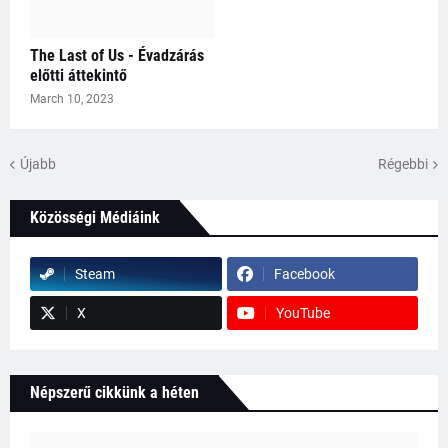
The Last of Us - Évadzárás
előtti áttekintő
March 10, 2023
Újabb
Régebbi
Közösségi Médiáink
Steam
Facebook
X
YouTube
Népszerű cikkünk a héten