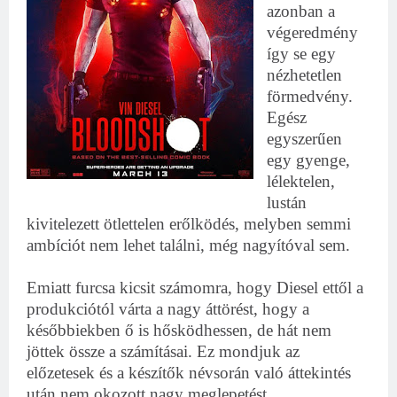
azonban a
végeredmény
így se egy
nézhetetlen
förmedvény.
Egész
egyszerűen
egy gyenge,
lélektelen,
lustán
kivitelezett ötlettelen erőlködés, melyben semmi
ambíciót nem lehet találni, még nagyítóval sem.
Emiatt furcsa kicsit számomra, hogy Diesel ettől a
produkciótól várta a nagy áttörést, hogy a
későbbiekben ő is hősködhessen, de hát nem
jöttek össze a számításai. Ez mondjuk az
előzetesek és a készítők névsorán való áttekintés
után nem okozott nagy meglepetést.