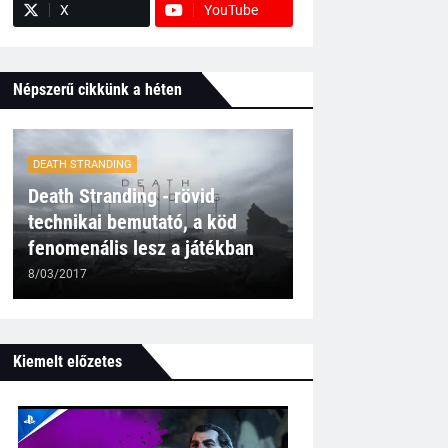
X
YouTube
Népszerű cikkünk a héten
DEATH STRANDING
Death Stranding - rövid
technikai bemutató, a köd
fenomenális lesz a játékban
8/03/2017
Kiemelt előzetes