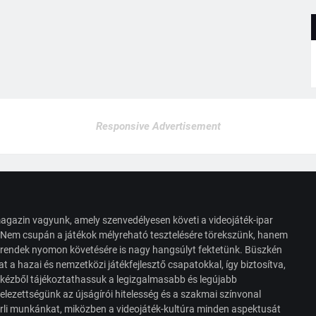
Responsive Advertisement
agazin vagyunk, amely szenvedélyesen követi a videojáték-ipar
. Nem csupán a játékok mélyreható tesztelésére törekszünk, hanem
s trendek nyomon követésére is nagy hangsúlyt fektetünk. Büszkén
t a hazai és nemzetközi játékfejlesztő csapatokkal, így biztosítva,
 kézből tájékoztathassuk a legizgalmasabb és legújabb
elezettségünk az újságírói hitelesség és a szakmai színvonal
érli munkánkat, miközben a videojáték-kultúra minden aspektusát