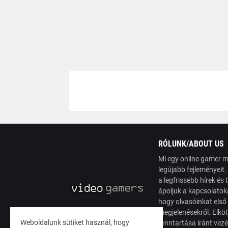
RÓLUNK/ABOUT US
Mi egy online gamer m
legújabb fejleményeit
a legfrissebb hírek é
ápoljuk a kapcsolatoka
hogy olvasóinkat első
megjelenésekről. Elköt
Weboldalunk sütiket használ, hogy
fenntartása iránt vez