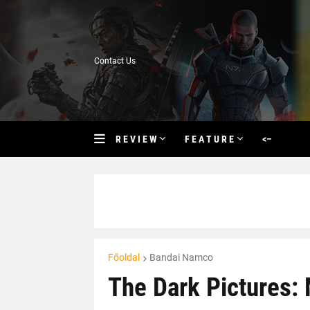
Contact Us
R E V I E W
F E A T U R E
<–
Főoldal
Bandai Namco
The Dark Pictures: 