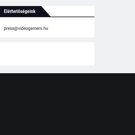
Elérhetőségeink
press@videogamers.hu