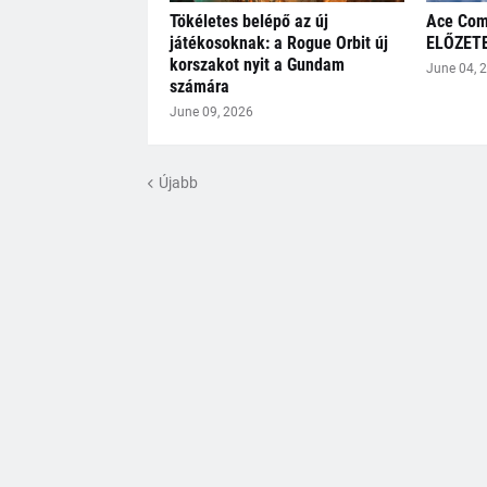
Tökéletes belépő az új
Ace Com
játékosoknak: a Rogue Orbit új
ELŐZET
korszakot nyit a Gundam
June 04, 
számára
June 09, 2026
Újabb