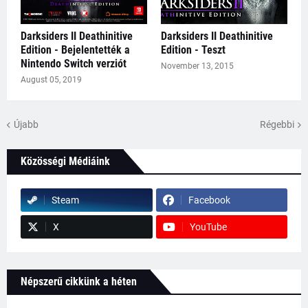
Darksiders II Deathinitive
Darksiders II Deathinitive
Edition - Bejelentették a
Edition - Teszt
Nintendo Switch verziót
November 13, 2015
August 05, 2019
Újabb
Régebbi
Közösségi Médiáink
Steam
Facebook
X
YouTube
Népszerű cikkünk a héten