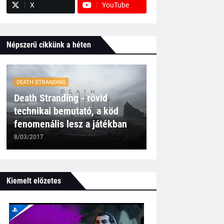
X
YouTube
Népszerű cikkünk a héten
DEATH STRANDING
Death Stranding - rövid
technikai bemutató, a köd
fenomenális lesz a játékban
8/03/2017
Kiemelt előzetes