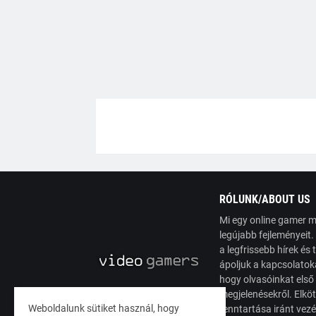
RÓLUNK/ABOUT US
Mi egy online gamer m
legújabb fejleményeit
a legfrissebb hírek é
ápoljuk a kapcsolatoka
hogy olvasóinkat első
megjelenésekről. Elköt
Weboldalunk sütiket használ, hogy
fenntartása iránt vez