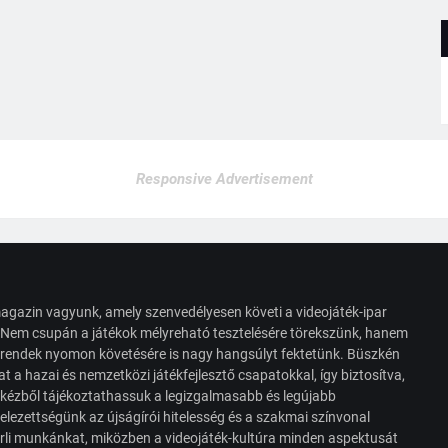
Responsive Advertisement
agazin vagyunk, amely szenvedélyesen követi a videojáték-ipar
. Nem csupán a játékok mélyreható tesztelésére törekszünk, hanem
s trendek nyomon követésére is nagy hangsúlyt fektetünk. Büszkén
t a hazai és nemzetközi játékfejlesztő csapatokkal, így biztosítva,
 kézből tájékoztathassuk a legizgalmasabb és legújabb
elezettségünk az újságírói hitelesség és a szakmai színvonal
érli munkánkat, miközben a videojáték-kultúra minden aspektusát