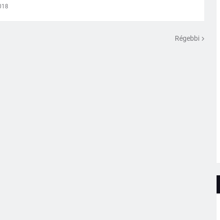
018
Régebbi