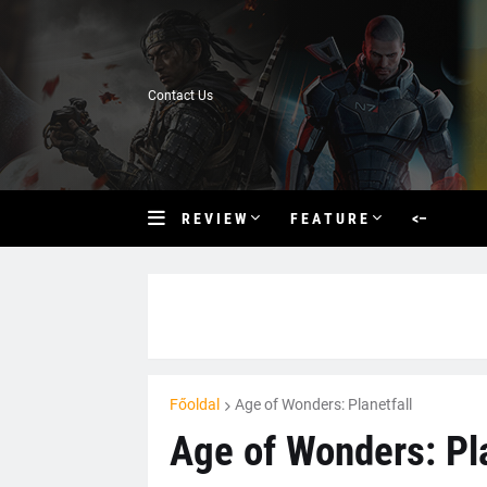
Contact Us
R E V I E W
F E A T U R E
<–
Főoldal
Age of Wonders: Planetfall
Age of Wonders: Plan