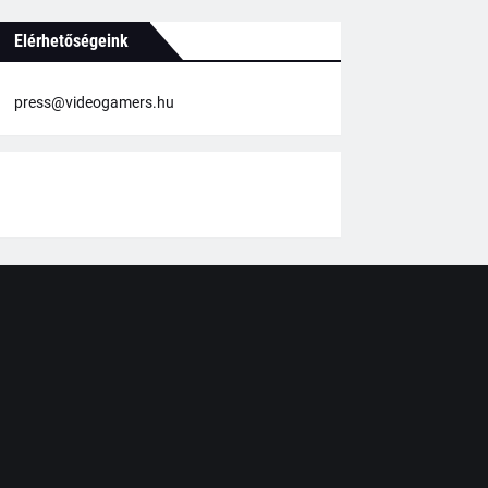
Elérhetőségeink
press@videogamers.hu