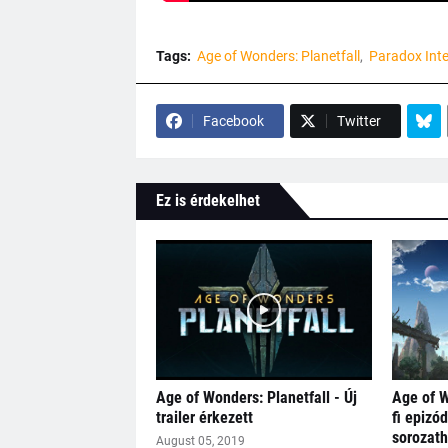
Tags:
Age of Wonders: Planetfall
Paradox Inte
Facebook
Twitter
Ez is érdekelhet
Age of Wonders: Planetfall - Új
Age of W
trailer érkezett
fi epizód
sorozat
August 05, 2019