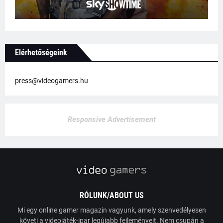
Elérhetőségeink
press@videogamers.hu
Responsive Advertisement
RÓLUNK/ABOUT US
Mi egy online gamer magazin vagyunk, amely szenvedélyesen
követi a videojáték-ipar legújabb fejleményeit. Nem csupán a