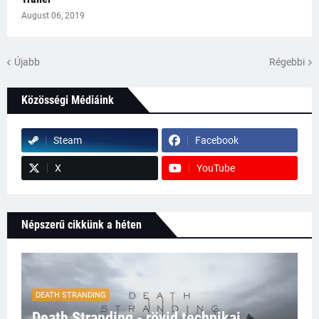
August 06, 2019
Újabb
Régebbi
Közösségi Médiáink
Steam
Facebook
X
YouTube
Népszerű cikkünk a héten
DEATH STRANDING
Death Stranding - rövid technikai