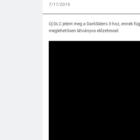
7/17/2019
Új DLC jelent meg a DarkSiders 3-hoz, ennek f
meglehetősen látványos előzetessel.