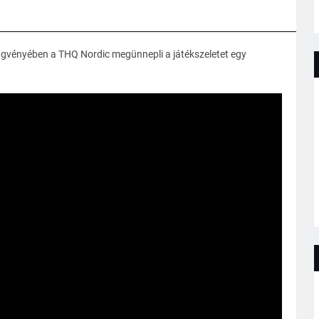
üggvényében a THQ Nordic megünnepli a játékszeletet egy