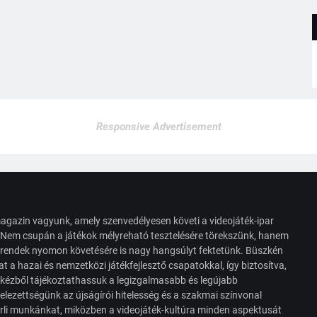
Responsive Advertisement
agazin vagyunk, amely szenvedélyesen követi a videojáték-ipar
. Nem csupán a játékok mélyreható tesztelésére törekszünk, hanem
s trendek nyomon követésére is nagy hangsúlyt fektetünk. Büszkén
t a hazai és nemzetközi játékfejlesztő csapatokkal, így biztosítva,
 kézből tájékoztathassuk a legizgalmasabb és legújabb
elezettségünk az újságírói hitelesség és a szakmai színvonal
érli munkánkat, miközben a videojáték-kultúra minden aspektusát