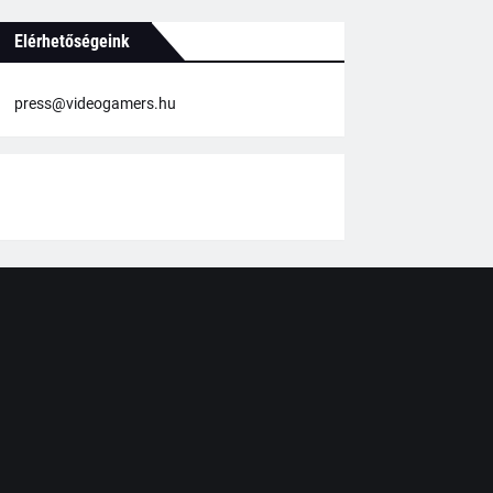
Elérhetőségeink
press@videogamers.hu