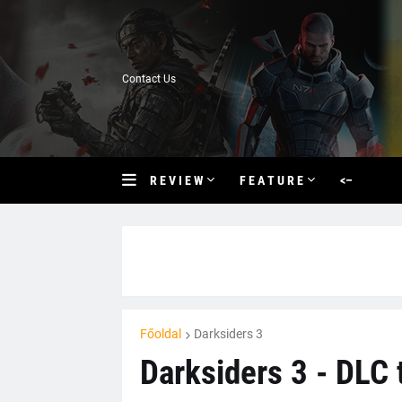
Contact Us
R E V I E W
F E A T U R E
<–
Főoldal
Darksiders 3
Darksiders 3 - DLC t