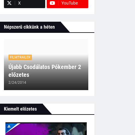
X
YouTube
Népszerű cikkünk a héten
FILMTRAILER
Újabb Csodálatos Pókember 2
előzetes
2/24/2014
Kiemelt előzetes