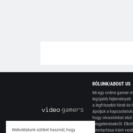
RÓLUNK/ABOUT US
Mi egy online gamer m
legújabb fejleményeit
a legfrissebb hírek é
ápoljuk a kapcsolatoka
hogy olvasóinkat első
megjelenésekről. Elköt
Weboldalunk sütiket használ, hogy
fenntartása iránt vez