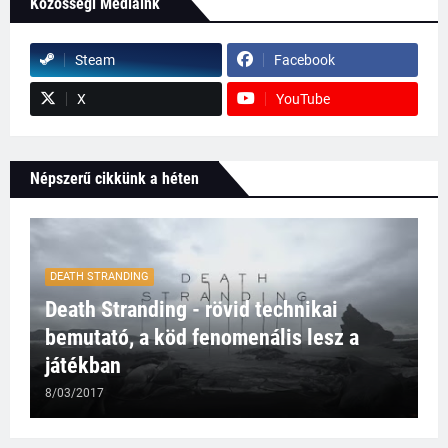
Közösségi Médiáink
Steam
Facebook
X
YouTube
Népszerű cikkünk a héten
DEATH STRANDING
Death Stranding - rövid technikai
bemutató, a köd fenomenális lesz a
játékban
8/03/2017