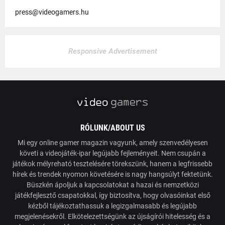
press@videogamers.hu
Responsive Advertisement
RÓLUNK/ABOUT US
Mi egy online gamer magazin vagyunk, amely szenvedélyesen
követi a videojáték-ipar legújabb fejleményeit. Nem csupán a
játékok mélyreható tesztelésére törekszünk, hanem a legfrissebb
hírek és trendek nyomon követésére is nagy hangsúlyt fektetünk.
Büszkén ápoljuk a kapcsolatokat a hazai és nemzetközi
játékfejlesztő csapatokkal, így biztosítva, hogy olvasóinkat első
kézből tájékoztathassuk a legizgalmasabb és legújabb
megjelenésekről. Elkötelezettségünk az újságírói hitelesség és a