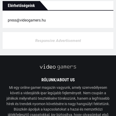
Elérhetőségeink
press@videogamers.hu
Responsive Advertisement
RÓLUNK/ABOUT US
Mi egy online gamer magazin vagyunk, amely szenvedélyesen
követi a videojáték-ipar legújabb fejleményeit. Nem csupán a
játékok mélyreható tesztelésére törekszünk, hanem a legfrissebb
hírek és trendek nyomon követésére is nagy hangsúlyt fektetünk.
Büszkén ápoljuk a kapcsolatokat a hazai és nemzetközi
játékfejlesztő csapatokkal, így biztosítva, hogy olvasóinkat első