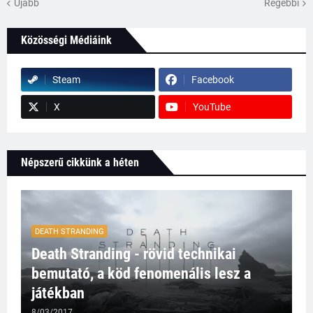
Újabb
Régebbi
Közösségi Médiáink
Steam
Facebook
X
YouTube
Népszerű cikkünk a héten
DEATH STRANDING
Death Stranding - rövid technikai
bemutató, a köd fenomenális lesz a
játékban
8/03/2017