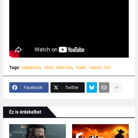
Tags:
bejelentés
Hírek
Microids
trailer
videók
XIII
Facebook
Twitter
Ez is érdekelhet