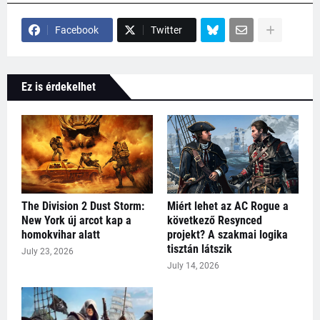
Facebook
Twitter
Ez is érdekelhet
The Division 2 Dust Storm:
Miért lehet az AC Rogue a
New York új arcot kap a
következő Resynced
homokvihar alatt
projekt? A szakmai logika
tisztán látszik
July 23, 2026
July 14, 2026