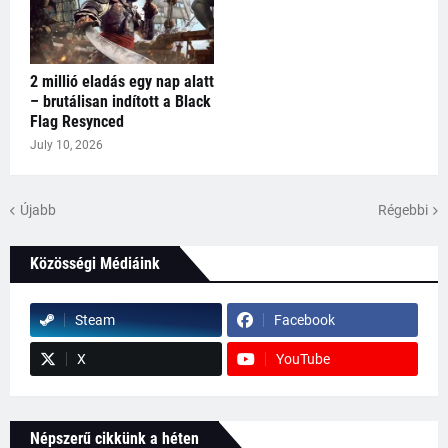
2 millió eladás egy nap alatt
– brutálisan indított a Black
Flag Resynced
July 10, 2026
Újabb
Régebbi
Közösségi Médiáink
Steam
Facebook
X
YouTube
Népszerű cikkünk a héten