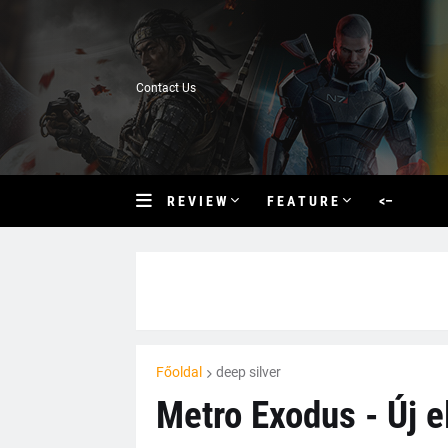
Contact Us
R E V I E W
F E A T U R E
<–
Főoldal
deep silver
Metro Exodus - Új e