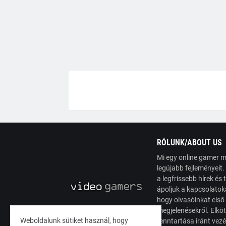
RÓLUNK/ABOUT US
Mi egy online gamer m
legújabb fejleményeit
a legfrissebb hírek é
ápoljuk a kapcsolatoka
hogy olvasóinkat első
megjelenésekről. Elköt
Weboldalunk sütiket használ, hogy
fenntartása iránt vez