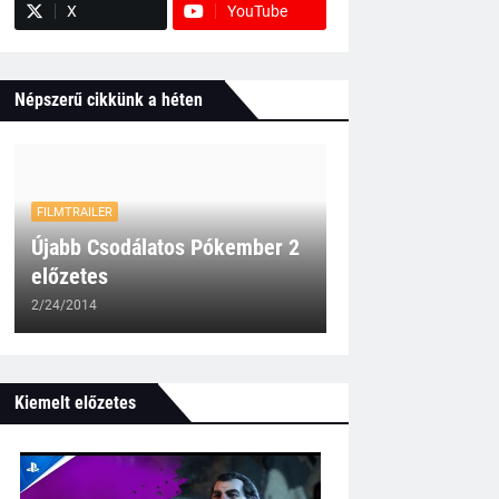
X
YouTube
Népszerű cikkünk a héten
FILMTRAILER
Újabb Csodálatos Pókember 2
előzetes
2/24/2014
Kiemelt előzetes