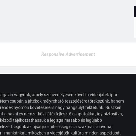
Responsive Advertisement
agazin vagyunk, amely szenvedélyesen követi a videojáték-ipar
. Nem csupán a játékok mélyreható tesztelésére törekszünk, hanem
s trendek nyomon követésére is nagy hangsúlyt fektetünk. Büszkén
t a hazai és nemzetközi játékfejlesztő csapatokkal, így biztosítva,
 kézből tájékoztathassuk a legizgalmasabb és legújabb
elezettségünk az újságírói hitelesség és a szakmai színvonal
érli munkánkat, miközben a videojáték-kultúra minden aspektusát