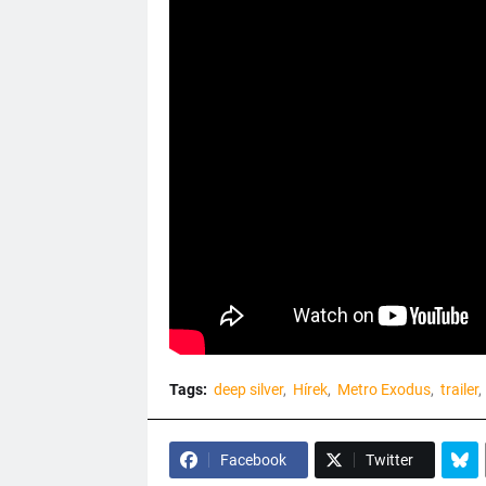
Tags:
deep silver
Hírek
Metro Exodus
trailer
Facebook
Twitter