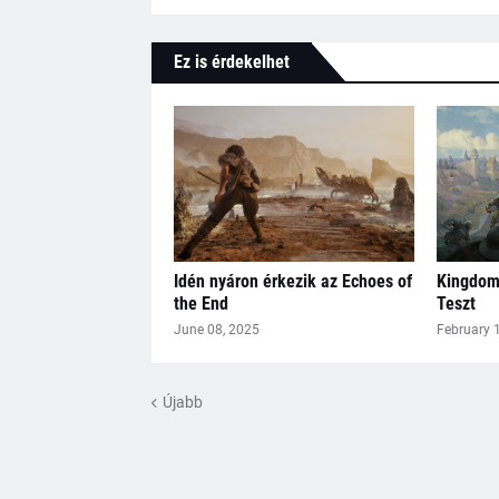
Ez is érdekelhet
Idén nyáron érkezik az Echoes of
Kingdome
the End
Teszt
June 08, 2025
February 
Újabb