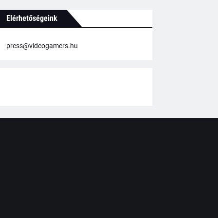
Elérhetőségeink
press@videogamers.hu