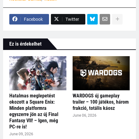
Facebook
Twitter
Ez is érdekelhet
Hatalmas meglepetést
WARDOGS új gameplay
okozott a Square Enix:
trailer – 100 játékos, három
Minden platformra
frakció, totális káosz
egyszerre jön az új Final
June 06, 2026
Fantasy VII! – Igen, még
PC-re is!
June 09, 2026