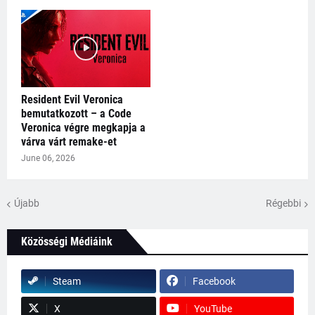
Resident Evil Veronica
bemutatkozott – a Code
Veronica végre megkapja a
várva várt remake-et
June 06, 2026
Újabb
Régebbi
Közösségi Médiáink
Steam
Facebook
X
YouTube