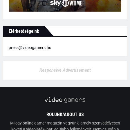
Elérhetőségeink
press@videogamers.hu
Responsive Advertisement
RÓLUNK/ABOUT US
Mi egy online gamer magazin vagyunk, amely szenvedélyesen
követi a videojáték-ipar legújabb fejleményeit. Nem csupán a