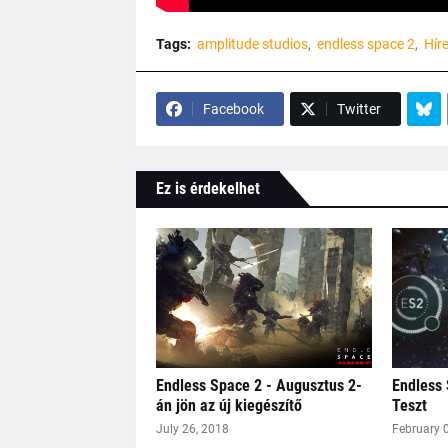
Tags:
amplitude studios
endless space 2
Hír
Facebook
Twitter
Ez is érdekelhet
Endless Space 2 - Augusztus 2-
Endless 
án jön az új kiegészítő
Teszt
July 26, 2018
February 