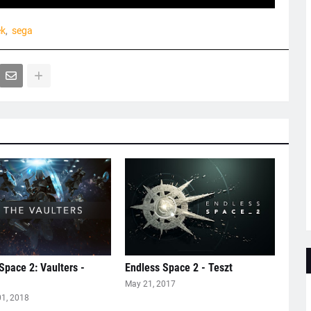
ek
sega
Space 2: Vaulters -
Endless Space 2 - Teszt
May 21, 2017
01, 2018