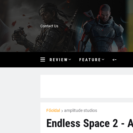
Contact Us
R E V I E W
F E A T U R E
<–
Főoldal
amplitude studios
Endless Space 2 - A