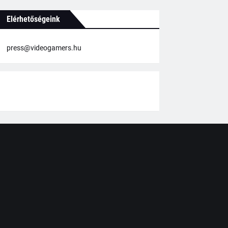
Elérhetőségeink
press@videogamers.hu