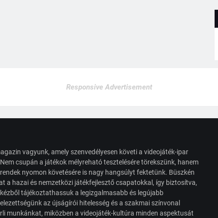
Responsive Advertisement
agazin vagyunk, amely szenvedélyesen követi a videojáték-ipar
. Nem csupán a játékok mélyreható tesztelésére törekszünk, hanem
s trendek nyomon követésére is nagy hangsúlyt fektetünk. Büszkén
t a hazai és nemzetközi játékfejlesztő csapatokkal, így biztosítva,
 kézből tájékoztathassuk a legizgalmasabb és legújabb
elezettségünk az újságírói hitelesség és a szakmai színvonal
érli munkánkat, miközben a videojáték-kultúra minden aspektusát