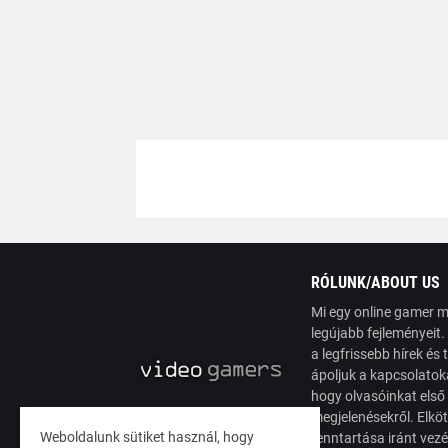
RÓLUNK/ABOUT US
Mi egy online gamer m
legújabb fejleményeit
a legfrissebb hírek é
ápoljuk a kapcsolatoka
hogy olvasóinkat első
megjelenésekről. Elköt
Weboldalunk sütiket használ, hogy
fenntartása iránt vez