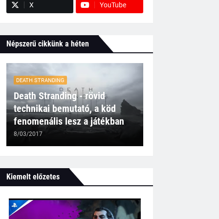
X
YouTube
Népszerű cikkünk a héten
DEATH STRANDING
Death Stranding - rövid
technikai bemutató, a köd
fenomenális lesz a játékban
8/03/2017
Kiemelt előzetes