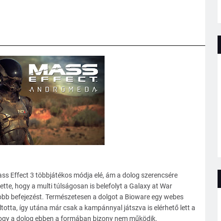
ss Effect 3 többjátékos módja elé, ám a dolog szerencsére
tette, hogy a multi túlságosan is belefolyt a Galaxy at War
gjobb befejezést. Természetesen a dolgot a Bioware egy webes
totta, így utána már csak a kampánnyal játszva is elérhető lett a
 hogy a dolog ebben a formában bizony nem működik.