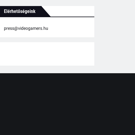
Elérhetőségeink
press@videogamers.hu