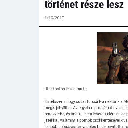
történet része lesz
1/10/2017
Itt is fontos lesz a multi...
Emlékszem, hogy sokat furcsállva néztünk a Ma
mégis jól sült el. Az egyetlen problémát az jelen
rendszerbe, és anélkül nem lehetett elérni a le
játékkal, valamint a pontok csökkentésével kivál
legjobb befejezés, ám a dolog bebizonyította,