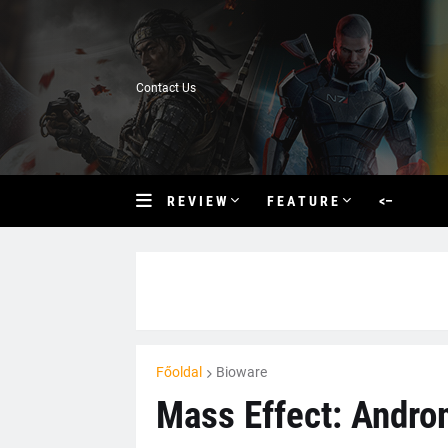
Contact Us
R E V I E W
F E A T U R E
<–
Főoldal
Bioware
Mass Effect: Androm