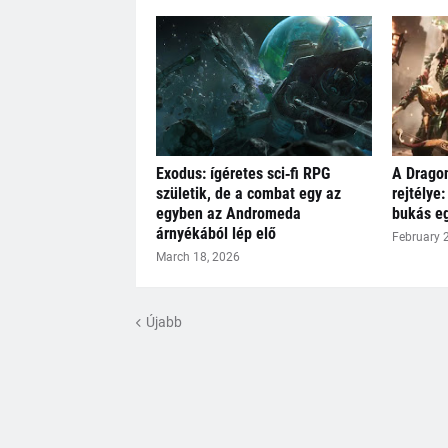
Exodus: ígéretes sci‑fi RPG
A Dragon
születik, de a combat egy az
rejtélye:
egyben az Andromeda
bukás eg
árnyékából lép elő
February 
March 18, 2026
Újabb