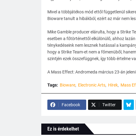
Mivel a többjátékos mód ettől függetlenül siker
Bioware tanult a hibákból, ezért az már nem lesz
Mike Gamble producer elárulta, hogy a Strike T
esetben a főtörténettől elkülönülő, ahhoz lazán
ténykedéseink nem lesznek hatással a kampány a
hogy a Strike Team-et nem a főmenüből, hanem 
szintjén ezek összefüggnek, így több értelme va
A Mass Effect: Andromeda március 23-án jeleni
Tags:
Bioware
Electronic Arts
Hírek
Mass Ef
Facebook
Twitter
Ez is érdekelhet