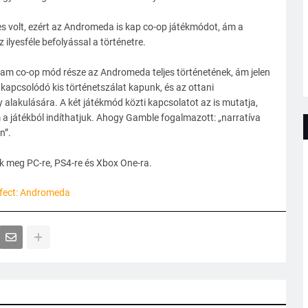
es volt, ezért az Andromeda is kap co-op játékmódot, ám a
 ilyesféle befolyással a történetre.
eam co-op mód része az Andromeda teljes történetének, ám jelen
 kapcsolódó kis történetszálat kapunk, és az ottani
lakulására. A két játékmód közti kapcsolatot az is mutatja,
a játékból indíthatjuk. Ahogy Gamble fogalmazott: „narratíva
n”.
k meg PC-re, PS4-re és Xbox One-ra.
fect: Andromeda