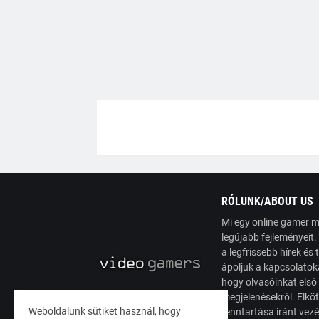
RÓLUNK/ABOUT US
Mi egy online gamer m
legújabb fejleményeit
a legfrissebb hírek é
ápoljuk a kapcsolatoka
hogy olvasóinkat első
megjelenésekről. Elköt
Weboldalunk sütiket használ, hogy
fenntartása iránt vez