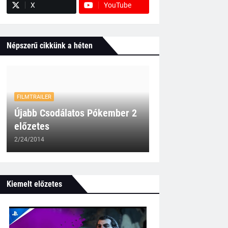
X
YouTube
Népszerű cikkünk a héten
FILMTRAILER
Újabb Csodálatos Pókember 2
előzetes
2/24/2014
Kiemelt előzetes