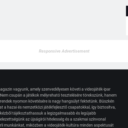
Responsive Advertisement
agazin vagyunk, amely szenvedélyesen követi a videojáték-ipar
. Nem csupán a játékok mélyreható tesztelésére törekszünk, hanem
s trendek nyomon követésére is nagy hangsúlyt fektetünk. Büszkén
t a hazai és nemzetközi játékfejlesztő csapatokkal, így biztosítva,
 kézből tájékoztathassuk a legizgalmasabb és legújabb
elezettségünk az újságírói hitelesség és a szakmai színvonal
érli munkánkat, miközben a videojáték-kultúra minden aspektusát