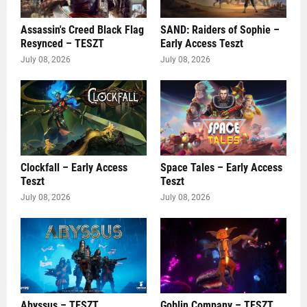
Assassin's Creed Black Flag
SAND: Raiders of Sophie –
Resynced – TESZT
Early Access Teszt
July 08, 2026
July 08, 2026
Clockfall – Early Access
Space Tales – Early Access
Teszt
Teszt
July 08, 2026
July 08, 2026
Abyssus – TESZT
Goblin Company – TESZT