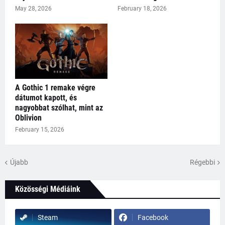
May 28, 2026
February 18, 2026
A Gothic 1 remake végre
dátumot kapott, és
nagyobbat szólhat, mint az
Oblivion
February 15, 2026
Újabb
Régebbi
Közösségi Médiáink
Steam
Facebook