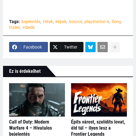
Tags:
bejelentés
Hírek
képek
konzol
playstation 4
Sony
trailer
videók
Facebook
Twitter
Ez is érdekelhet
Call of Duty: Modern
Építs várost, szelídíts lovat,
Warfare 4 – Hivatalos
éld túl – ilyen lesz a
bejelentés
Frontier Legends