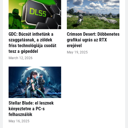
GDC: Búcsút inthetünk a
Crimson Desert: Döbbenetes
szaggatásnak, a zöldek
grafikai ugrás az RTX
friss technológiája csodát
erejével
tesz a gépeddel
May 19, 2025
March 12, 2026
Stellar Blade: el lesznek
kényeztetve a PC-s
felhasználók
May 16, 2025