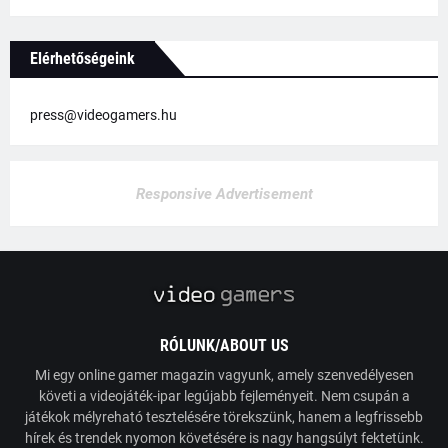
Elérhetőségeink
press@videogamers.hu
Responsive Advertisement
RÓLUNK/ABOUT US
Mi egy online gamer magazin vagyunk, amely szenvedélyesen
követi a videojáték-ipar legújabb fejleményeit. Nem csupán a
játékok mélyreható tesztelésére törekszünk, hanem a legfrissebb
hírek és trendek nyomon követésére is nagy hangsúlyt fektetünk.