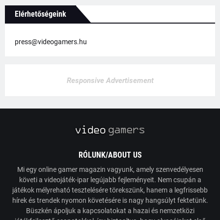
Elérhetőségeink
press@videogamers.hu
Responsive Advertisement
RÓLUNK/ABOUT US
Mi egy online gamer magazin vagyunk, amely szenvedélyesen
követi a videojáték-ipar legújabb fejleményeit. Nem csupán a
játékok mélyreható tesztelésére törekszünk, hanem a legfrissebb
hírek és trendek nyomon követésére is nagy hangsúlyt fektetünk.
Büszkén ápoljuk a kapcsolatokat a hazai és nemzetközi