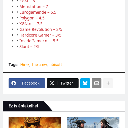
EGM – 6
Meristation – 7
Eurogamer.de – 6.5
Polygon – 4.5
XGN.nl – 7.5
Game Revolution – 3/5
Hardcore Gamer – 3/5
InsideGamer.nl – 5.5
Slant – 2/5
Tags:
Hírek
the crew
ubisoft
Facebook
Twitter
Ez is érdekelhet