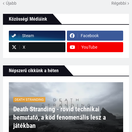
Újabb
Régebbi
Közösségi Médiáink
Steam
Facebook
X
YouTube
Népszerű cikkünk a héten
DEATH STRANDING
Death Stranding - rövid technikai
bemutató, a köd fenomenális lesz a
játékban