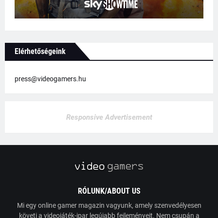
Elérhetőségeink
press@videogamers.hu
Responsive Advertisement
RÓLUNK/ABOUT US
Mi egy online gamer magazin vagyunk, amely szenvedélyesen
követi a videojáték-ipar legújabb fejleményeit. Nem csupán a