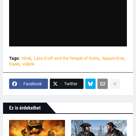
Tags:
Hírek
Lara Croft and the Temple of Osiris
Square Enix
trailer
videók
Facebook
Twitter
Ez is érdekelhet