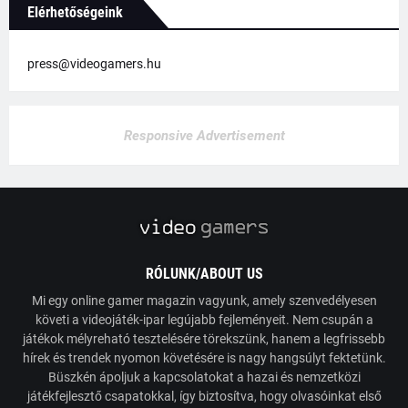
Elérhetőségeink
press@videogamers.hu
Responsive Advertisement
RÓLUNK/ABOUT US
Mi egy online gamer magazin vagyunk, amely szenvedélyesen
követi a videojáték-ipar legújabb fejleményeit. Nem csupán a
játékok mélyreható tesztelésére törekszünk, hanem a legfrissebb
hírek és trendek nyomon követésére is nagy hangsúlyt fektetünk.
Büszkén ápoljuk a kapcsolatokat a hazai és nemzetközi
játékfejlesztő csapatokkal, így biztosítva, hogy olvasóinkat első