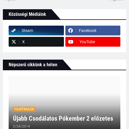
Közösségi Médiáink
Steam
Facebook
X
YouTube
Népszerű cikkünk a héten
FILMTRAILER
Újabb Csodálatos Pókember 2 előzetes
2/24/2014