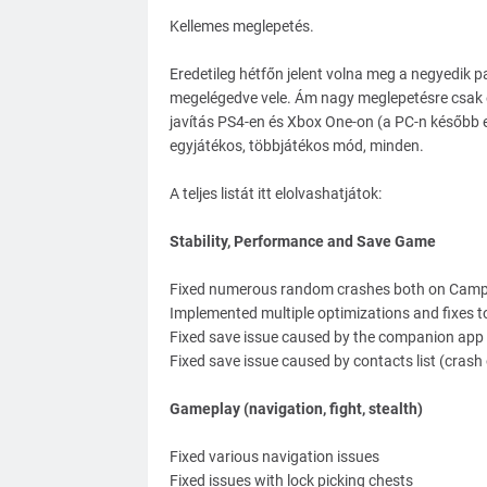
Kellemes meglepetés.
Eredetileg hétfőn jelent volna meg a negyedik pa
megelégedve vele. Ám nagy meglepetésre csak e
javítás PS4-en és Xbox One-on (a PC-n később e 
egyjátékos, többjátékos mód, minden.
A teljes listát itt elolvashatjátok:
Stability, Performance and Save Game
Fixed numerous random crashes both on Cam
Implemented multiple optimizations and fixes t
Fixed save issue caused by the companion app 
Fixed save issue caused by contacts list (cras
Gameplay (navigation, fight, stealth)
Fixed various navigation issues
Fixed issues with lock picking chests