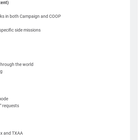
tent)
eaks in both Campaign and COOP
specific side missions
 through the world
ng
 mode
" requests
8x and TXAA