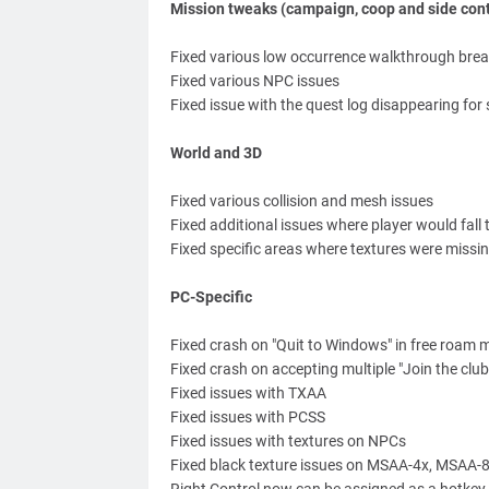
Mission tweaks (campaign, coop and side con
Fixed various low occurrence walkthrough br
Fixed various NPC issues
Fixed issue with the quest log disappearing for 
World and 3D
Fixed various collision and mesh issues
Fixed additional issues where player would fall
Fixed specific areas where textures were missi
PC-Specific
Fixed crash on "Quit to Windows" in free roam
Fixed crash on accepting multiple "Join the club
Fixed issues with TXAA
Fixed issues with PCSS
Fixed issues with textures on NPCs
Fixed black texture issues on MSAA-4x, MSAA-