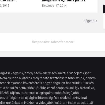
Jövő héten
Megjelent a 6,7 GB-s javítás
6, 2015
December 17, 2014
Régebbi
Responsive Advertisement
agazin vagyunk, amely szenvedélyesen követi a videojáték-ipar
. Nem csupán a játékok mélyreható tesztelésére törekszünk, hanem
s trendek nyomon követésére is nagy hangsúlyt fektetünk. Büszkén
t a hazai és nemzetközi játékfejlesztő csapatokkal, így biztosítva,
 kézből tájékoztathassuk a legizgalmasabb és legújabb
elezettségünk az újságírói hitelesség és a szakmai színvonal
érli munkánkat, miközben a videojáték-kultúra minden aspektusát