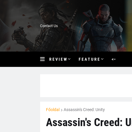
Contact Us
R E V I E W
F E A T U R E
<–
Főoldal
Assassin's Creed: Unity
Assassin's Creed: U