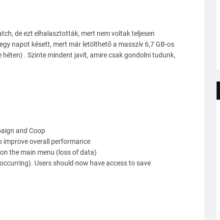
tch, de ezt elhalasztották, mert nem voltak teljesen
gy napot késett, mert már letölthető a masszív 6,7 GB-os
héten) . Szinte mindent javít, amire csak gondolni tudunk,
paign and Coop
o improve overall performance
on the main menu (loss of data)
h occurring). Users should now have access to save