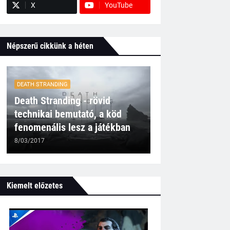
X
YouTube
Népszerű cikkünk a héten
DEATH STRANDING
Death Stranding - rövid
technikai bemutató, a köd
fenomenális lesz a játékban
8/03/2017
Kiemelt előzetes