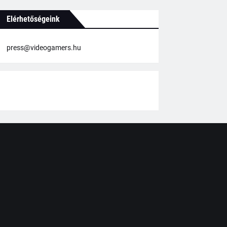
Elérhetőségeink
press@videogamers.hu