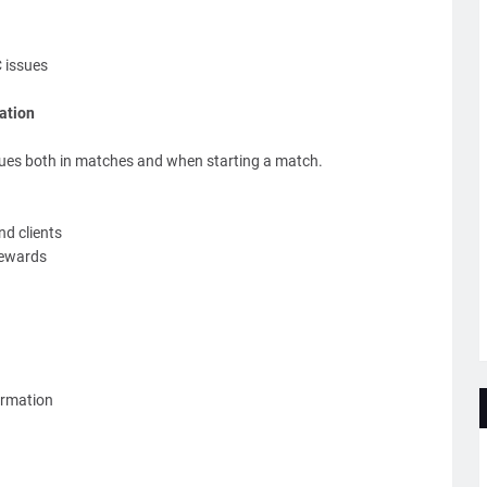
 issues
ation
ues both in matches and when starting a match.
nd clients
rewards
ormation