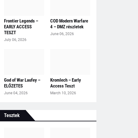
Frontier Legends –
COD Modern Warfare
EARLY ACCESS
4 – DMZ részletek
TESZT
June 06, 2026
July 06, 2026
God of War Laufey –
Kromlech – Early
ELŐZETES
Access Teszt
June 04, 2026
March 10, 2026
Tesztek