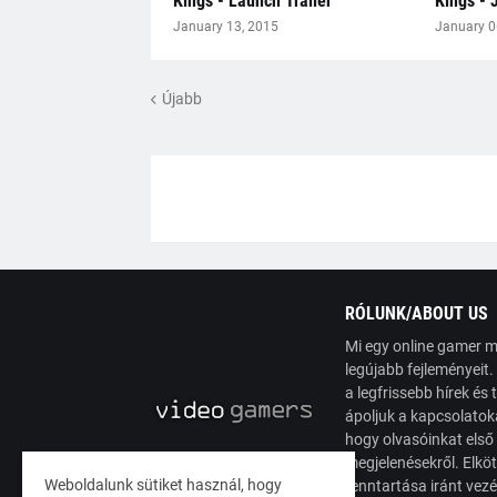
Kings - Launch Trailer
Kings - 
January 13, 2015
January 0
Újabb
RÓLUNK/ABOUT US
Mi egy online gamer m
legújabb fejleményeit
a legfrissebb hírek é
ápoljuk a kapcsolatoka
hogy olvasóinkat első
megjelenésekről. Elköt
Weboldalunk sütiket használ, hogy
fenntartása iránt vez