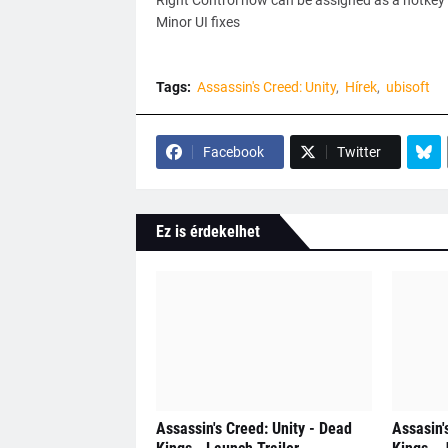
Right Control now can be assigned as a hotkey
Minor UI fixes
Tags:
Assassin's Creed: Unity
Hírek
ubisoft
Facebook
Twitter
Ez is érdekelhet
Assassin's Creed: Unity - Dead
Assasin'