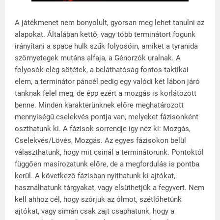
A játékmenet nem bonyolult, gyorsan meg lehet tanulni az
alapokat. Általában kettő, vagy több terminátort fogunk
irányítani a space hulk szűk folyosóin, amiket a tyranida
szörnyetegek mutáns alfaja, a Génorzók uralnak. A
folyosók elég sötétek, a beláthatóság fontos taktikai
elem, a terminátor páncél pedig egy valódi két lábon járó
tanknak felel meg, de épp ezért a mozgás is korlátozott
benne. Minden karakterünknek előre meghatározott
mennyiségű cselekvés pontja van, melyeket fázisonként
oszthatunk ki. A fázisok sorrendje így néz ki: Mozgás,
Cselekvés/Lövés, Mozgás. Az egyes fázisokon belül
választhatunk, hogy mit csinál a terminátorunk. Pontoktól
függően masírozatunk előre, de a megfordulás is pontba
kerül. A következő fázisban nyithatunk ki ajtókat,
használhatunk tárgyakat, vagy elsüthetjük a fegyvert. Nem
kell ahhoz cél, hogy szórjuk az ólmot, szétlőhetünk
ajtókat, vagy simán csak zajt csaphatunk, hogy a