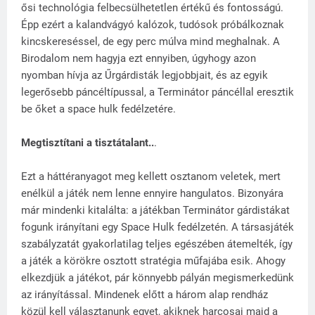
ősi technológia felbecsülhetetlen értékű és fontosságú.
Épp ezért a kalandvágyó kalózok, tudósok próbálkoznak
kincskereséssel, de egy perc múlva mind meghalnak. A
Birodalom nem hagyja ezt ennyiben, úgyhogy azon
nyomban hívja az Űrgárdisták legjobbjait, és az egyik
legerősebb páncéltípussal, a Terminátor páncéllal eresztik
be őket a space hulk fedélzetére.
Megtisztítani a tisztátalant..
.
Ezt a háttéranyagot meg kellett osztanom veletek, mert
enélkül a játék nem lenne ennyire hangulatos. Bizonyára
már mindenki kitalálta: a játékban Terminátor gárdistákat
fogunk irányítani egy Space Hulk fedélzetén. A társasjáték
szabályzatát gyakorlatilag teljes egészében átemelték, így
a játék a körökre osztott stratégia műfajába esik. Ahogy
elkezdjük a játékot, pár könnyebb pályán megismerkedünk
az irányítással. Mindenek előtt a három alap rendház
közül kell választanunk egyet, akiknek harcosai majd a