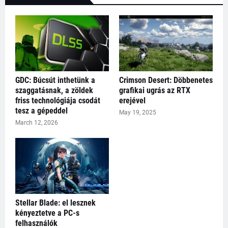
GDC: Búcsút inthetünk a
Crimson Desert: Döbbenetes
szaggatásnak, a zöldek
grafikai ugrás az RTX
friss technológiája csodát
erejével
tesz a gépeddel
May 19, 2025
March 12, 2026
Stellar Blade: el lesznek
kényeztetve a PC-s
felhasználók