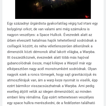
Egy századnyi űrgárdista gyakorlatilag végig tud irtani egy
bolygónyi orkot, de van valami ami még számukra is
nagyon veszélyes: a Space Hulkok. Évezredek alatt az
űrben elveszett hatalmas hajók tehetetlenül sodródnak a
csillagok között, és néha véletlenszerűen átkerülnek a
dimenziók közti démonok által lakott világba, a Warpba.
Itt összeütköznek, évezredek alatt több más hajóval
gubancolódnak össze, majd kilépve a Warpól már egy
elképesztően nagy acél monstrumként sodródnak. Olyan
nagyok ezek a roncs tömegek, hogy sajt gravitációjuk és
atmoszférájuk van, ám a warp keze nyomát is viselik, épp
ezért bármikor visszacsúszhatnak a Warpba. Ami pedig
esetleg átjött velük az idegen dimenzióból, az minden
emberi lény rémálma. Épp ezért rettenetesen veszélyes
egy space hulkra merészkedni, de a fedélzeten található