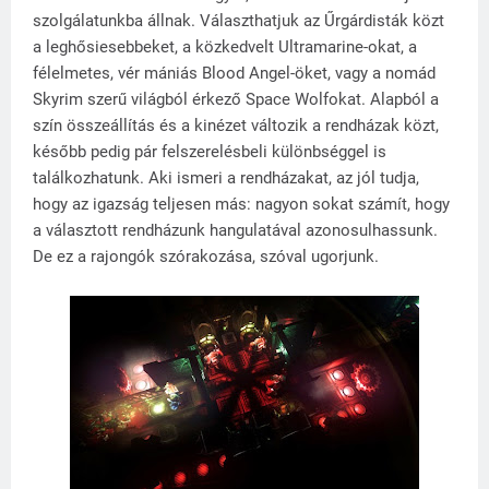
szolgálatunkba állnak. Választhatjuk az Űrgárdisták közt
a leghősiesebbeket, a közkedvelt Ultramarine-okat, a
félelmetes, vér mániás Blood Angel-öket, vagy a nomád
Skyrim szerű világból érkező Space Wolfokat. Alapból a
szín összeállítás és a kinézet változik a rendházak közt,
később pedig pár felszerelésbeli különbséggel is
találkozhatunk. Aki ismeri a rendházakat, az jól tudja,
hogy az igazság teljesen más: nagyon sokat számít, hogy
a választott rendházunk hangulatával azonosulhassunk.
De ez a rajongók szórakozása, szóval ugorjunk.