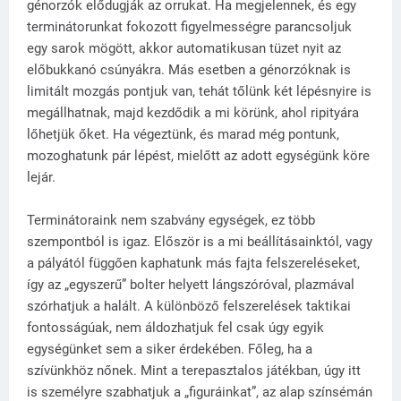
génorzók elődugják az orrukat. Ha megjelennek, és egy
terminátorunkat fokozott figyelmességre parancsoljuk
egy sarok mögött, akkor automatikusan tüzet nyit az
előbukkanó csúnyákra. Más esetben a génorzóknak is
limitált mozgás pontjuk van, tehát tőlünk két lépésnyire is
megállhatnak, majd kezdődik a mi körünk, ahol ripityára
lőhetjük őket. Ha végeztünk, és marad még pontunk,
mozoghatunk pár lépést, mielőtt az adott egységünk köre
lejár.
Terminátoraink nem szabvány egységek, ez több
szempontból is igaz. Először is a mi beállításainktól, vagy
a pályától függően kaphatunk más fajta felszereléseket,
így az „egyszerű” bolter helyett lángszóróval, plazmával
szórhatjuk a halált. A különböző felszerelések taktikai
fontosságúak, nem áldozhatjuk fel csak úgy egyik
egységünket sem a siker érdekében. Főleg, ha a
szívünkhöz nőnek. Mint a terepasztalos játékban, úgy itt
is személyre szabhatjuk a „figuráinkat”, az alap színsémán