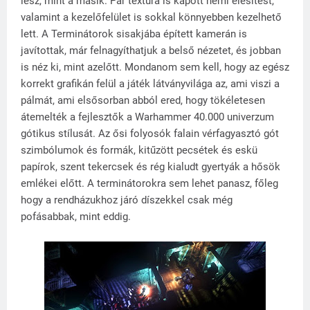
lesz, mint a másik. Pár textúra is kapott némi élesítést,
valamint a kezelőfelület is sokkal könnyebben kezelhető
lett. A Terminátorok sisakjába épített kamerán is
javítottak, már felnagyíthatjuk a belső nézetet, és jobban
is néz ki, mint azelőtt. Mondanom sem kell, hogy az egész
korrekt grafikán felül a játék látványvilága az, ami viszi a
pálmát, ami elsősorban abból ered, hogy tökéletesen
átemelték a fejlesztők a Warhammer 40.000 univerzum
gótikus stílusát. Az ősi folyosók falain vérfagyasztó gót
szimbólumok és formák, kitűzött pecsétek és eskü
papírok, szent tekercsek és rég kialudt gyertyák a hősök
emlékei előtt. A terminátorokra sem lehet panasz, főleg
hogy a rendházukhoz járó díszekkel csak még
pofásabbak, mint eddig.