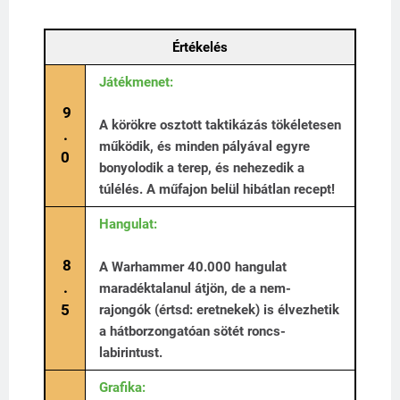
Értékelés
Játékmenet:
9
A körökre osztott taktikázás tökéletesen
.
működik, és minden pályával egyre
0
bonyolodik a terep, és nehezedik a
túlélés. A műfajon belül hibátlan recept!
Hangulat:
8
A Warhammer 40.000 hangulat
.
maradéktalanul átjön, de a nem-
5
rajongók (értsd: eretnekek) is élvezhetik
a hátborzongatóan sötét roncs-
labirintust.
Grafika: