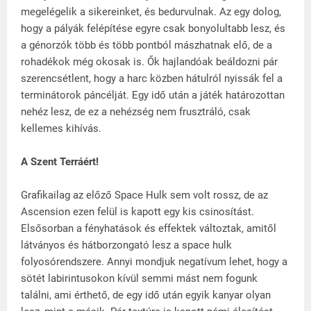
megelégelik a sikereinket, és bedurvulnak. Az egy dolog,
hogy a pályák felépítése egyre csak bonyolultabb lesz, és
a génorzók több és több pontból mászhatnak elő, de a
rohadékok még okosak is. Ők hajlandóak beáldozni pár
szerencsétlent, hogy a harc közben hátulról nyissák fel a
terminátorok páncélját. Egy idő után a játék határozottan
nehéz lesz, de ez a nehézség nem frusztráló, csak
kellemes kihívás.
A Szent Terráért!
Grafikailag az előző Space Hulk sem volt rossz, de az
Ascension ezen felül is kapott egy kis csinosítást.
Elsősorban a fényhatások és effektek változtak, amitől
látványos és hátborzongató lesz a space hulk
folyosórendszere. Annyi mondjuk negatívum lehet, hogy a
sötét labirintusokon kívül semmi mást nem fogunk
találni, ami érthető, de egy idő után egyik kanyar olyan