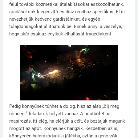
felül további kozmetikai átalakításokat eszközölhetünk,
ráadásul sok kiegészítő és dísz rendház specifikus. El is
nevezhetjük kedvenc gárdistáinkat, és egyéb
tulajdonságokat állíthatunk be. Ennek annyi a veszélye,
hogy akár csak az egyikük elhullását tragédiaként
Pedig könnyűnek tűnhet a dolog, hisz az alap „ölj meg
mindent” feladatok helyett vannak A pontból B-be
masírozás, itt elég, ha elérjük a célt, és bezárjuk magunk
mögött az ajtót. Könnyűnek hangzik. Kezdetben az is,
könnyedén belerázódunk a játékba, aztán a génorzók