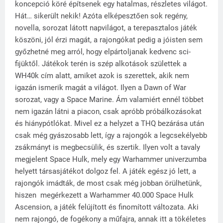
koncepció köré építsenek egy hatalmas, részletes világot.
Hát… sikerült nekik! Azóta elképesztően sok regény,
novella, sorozat látott napvilágot, a terepasztalos játék
köszöni, jól érzi magát, a rajongókat pedig a jóisten sem
győzhetné meg arról, hogy elpártoljanak kedvenc sci-
fijüktől. Játékok terén is szép alkotások születtek a
WH40k cím alatt, amiket azok is szerettek, akik nem
igazán ismerik magát a világot. Ilyen a Dawn of War
sorozat, vagy a Space Marine. Ám valamiért ennél többet
nem igazán látni a piacon, csak apróbb próbálkozásokat
és hiánypótlókat. Mivel ez a helyzet a THQ bezárása után
csak még gyászosabb lett, így a rajongók a legcsekélyebb
zsákmányt is megbecsülik, és szertik. Ilyen volt a tavaly
megjelent Space Hulk, mely egy Warhammer univerzumba
helyett társasjátékot dolgoz fel. A játék egész jó lett, a
rajongók imádták, de most csak még jobban örülhetünk,
hiszen
megérkezett a Warhammer 40.000 Space Hulk
Ascension, a játék felújított és finomított változata. Aki
nem rajongó, de fogékony a műfajra, annak itt a tökéletes