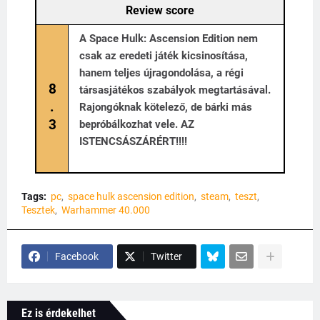
Review score
A Space Hulk: Ascension Edition nem
csak az eredeti játék kicsinosítása,
hanem teljes újragondolása, a régi
8
társasjátékos szabályok megtartásával.
.
Rajongóknak kötelező, de bárki más
3
bepróbálkozhat vele. AZ
ISTENCSÁSZÁRÉRT!!!!
Tags:
pc
space hulk ascension edition
steam
teszt
Tesztek
Warhammer 40.000
Facebook
Twitter
Ez is érdekelhet