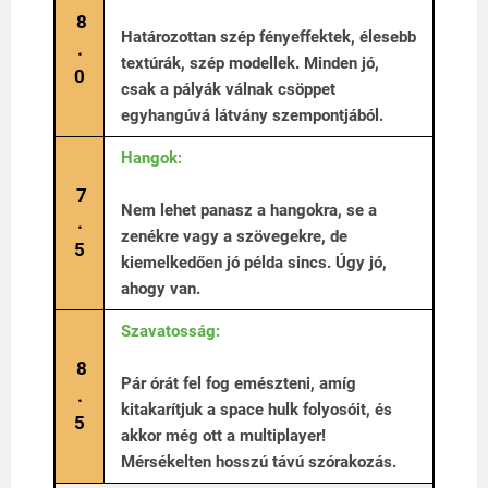
8
Határozottan szép fényeffektek, élesebb
.
textúrák, szép modellek. Minden jó,
0
csak a pályák válnak csöppet
egyhangúvá látvány szempontjából.
Hangok:
7
Nem lehet panasz a hangokra, se a
.
zenékre vagy a szövegekre, de
5
kiemelkedően jó példa sincs. Úgy jó,
ahogy van.
Szavatosság:
8
Pár órát fel fog emészteni, amíg
.
kitakarítjuk a space hulk folyosóit, és
5
akkor még ott a multiplayer!
Mérsékelten hosszú távú szórakozás.