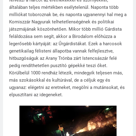
felveszi a harcot az eretnekekkel és szörnyekkel,
általában teljes mértékben esélytelenül. Naponta több
milliókat toboroznak be, és naponta ugyanennyi hal meg a
Komiszzár Nagyurak telhetetlenségének és politikai
játszmájának köszönhetően. Mikor több millió Gárdista
feláldozása sem segít, akkor a Birodalom előhúzza a
legerősebb kártyáját: az Űrgárdistákat. Ezek a harcosok
genetikailag félisteni állapotba vannak felfejlesztve,
hitbuzgóságuk az Arany Trónba zárt Istencsászár felé
pedig rendíthetetlen pusztító gépekké teszi őket.
Körülbelül 1000 rendház létezik, mindegyik teljesen más,
más szokásokkal és kultúrával, de a céljuk egy és
ugyanaz: elégetni az eretneket, megölni a mutánsokat, és
elpusztítani az idegeneket.