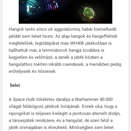
Hangok terén sincs ok aggodalomra, habár kiemelkedő
példát sem lehet hozni. Az alap hangok és hangeffektek
megfelelőek, legtöbbjüket más WH40k játékokban is
hallhattuk már, a terminátorok hangja továbbra is
kegyetlen és velőtrázó, a zenék a játék közben a
hangulathoz mérten inkább csendesek, a menükben pedig
erőteljesek és hősiesek.
Ítélet
A Space Hulk tökéletes darabja a Warhammer 40.000
világát feldolgozó játékok listájának. Ennek oka, hogy a
rajongókat is teljesen kielégíti a pontosan átemelt dizájn,
a társasjáték rendszere, és a hangulat, de ezen felül a
játék önmagában is élvezhető. Minőségben sem lehet