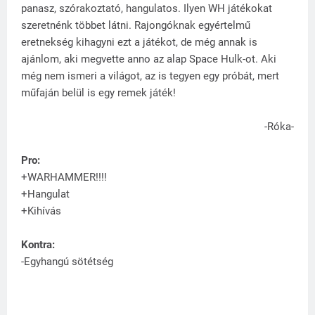
panasz, szórakoztató, hangulatos. Ilyen WH játékokat
szeretnénk többet látni. Rajongóknak egyértelmű
eretnekség kihagyni ezt a játékot, de még annak is
ajánlom, aki megvette anno az alap Space Hulk-ot. Aki
még nem ismeri a világot, az is tegyen egy próbát, mert
műfaján belül is egy remek játék!
-Róka-
Pro:
+WARHAMMER!!!!
+Hangulat
+Kihívás
Kontra:
-Egyhangú sötétség