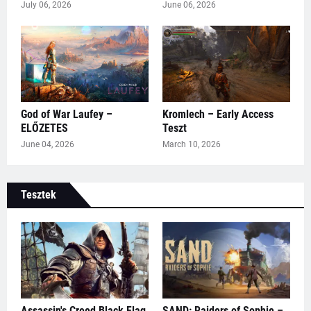
July 06, 2026
June 06, 2026
God of War Laufey –
Kromlech – Early Access
ELŐZETES
Teszt
June 04, 2026
March 10, 2026
Tesztek
Assassin's Creed Black Flag
SAND: Raiders of Sophie –