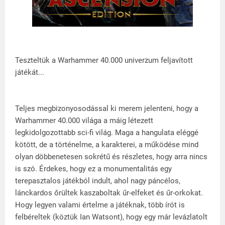
Teszteltük a Warhammer 40.000 univerzum feljavított
játékát...
Teljes megbizonyosodással ki merem jelenteni, hogy a
Warhammer 40.000 világa a máig létezett
legkidolgozottabb sci-fi világ. Maga a hangulata eléggé
kötött, de a történelme, a karakterei, a működése mind
olyan döbbenetesen sokrétű és részletes, hogy arra nincs
is szó. Érdekes, hogy ez a monumentalitás egy
terepasztalos játékból indult, ahol nagy páncélos,
lánckardos őrültek kaszaboltak űr-elfeket és űr-orkokat.
Hogy legyen valami értelme a játéknak, több írót is
felbéreltek (köztük Ian Watsont), hogy egy már levázlatolt