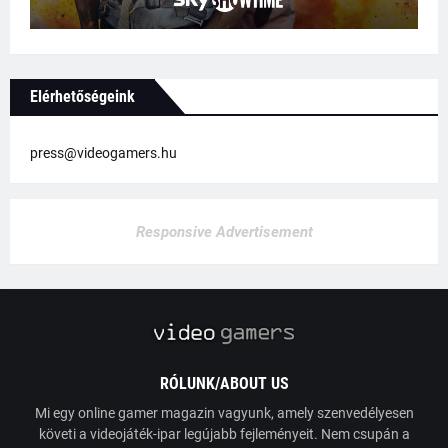
Elérhetőségeink
press@videogamers.hu
Responsive Advertisement
RÓLUNK/ABOUT US
Mi egy online gamer magazin vagyunk, amely szenvedélyesen
követi a videojáték-ipar legújabb fejleményeit. Nem csupán a