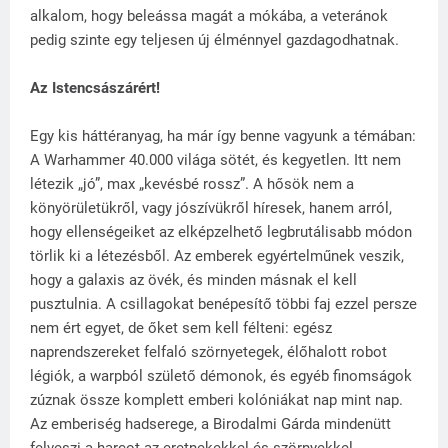
alkalom, hogy beleássa magát a mókába, a veteránok
pedig szinte egy teljesen új élménnyel gazdagodhatnak.
Az Istencsászárért!
Egy kis háttéranyag, ha már így benne vagyunk a témában:
A Warhammer 40.000 világa sötét, és kegyetlen. Itt nem
létezik „jó”, max „kevésbé rossz”. A hősök nem a
könyörületükről, vagy jószívükről híresek, hanem arról,
hogy ellenségeiket az elképzelhető legbrutálisabb módon
törlik ki a létezésből. Az emberek egyértelműnek veszik,
hogy a galaxis az övék, és minden másnak el kell
pusztulnia. A csillagokat benépesítő többi faj ezzel persze
nem ért egyet, de őket sem kell félteni: egész
naprendszereket felfaló szörnyetegek, élőhalott robot
légiók, a warpból születő démonok, és egyéb finomságok
zúznak össze komplett emberi kolóniákat nap mint nap.
Az emberiség hadserege, a Birodalmi Gárda mindenütt