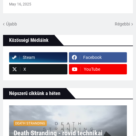
May 16, 2025
Újabb
Régebbi
Közösségi Médiáink
Steam
Facebook
X
YouTube
Népszerű cikkünk a héten
DEATH STRANDING
Death Stranding - rövid technikai