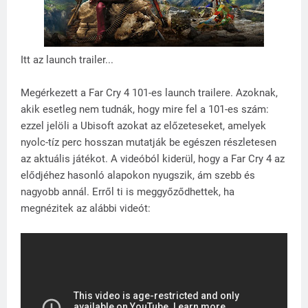
Itt az launch trailer...
Megérkezett a Far Cry 4 101-es launch trailere. Azoknak,
akik esetleg nem tudnák, hogy mire fel a 101-es szám:
ezzel jelöli a Ubisoft azokat az előzeteseket, amelyek
nyolc-tíz perc hosszan mutatják be egészen részletesen
az aktuális játékot. A videóból kiderül, hogy a Far Cry 4 az
elődjéhez hasonló alapokon nyugszik, ám szebb és
nagyobb annál. Erről ti is meggyőződhettek, ha
megnézitek az alábbi videót: