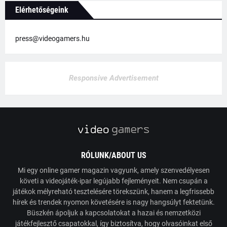
Elérhetőségeink
press@videogamers.hu
Responsive Advertisement
RÓLUNK/ABOUT US
Mi egy online gamer magazin vagyunk, amely szenvedélyesen
követi a videojáték-ipar legújabb fejleményeit. Nem csupán a
játékok mélyreható tesztelésére törekszünk, hanem a legfrissebb
hírek és trendek nyomon követésére is nagy hangsúlyt fektetünk.
Büszkén ápoljuk a kapcsolatokat a hazai és nemzetközi
játékfejlesztő csapatokkal, így biztosítva, hogy olvasóinkat első