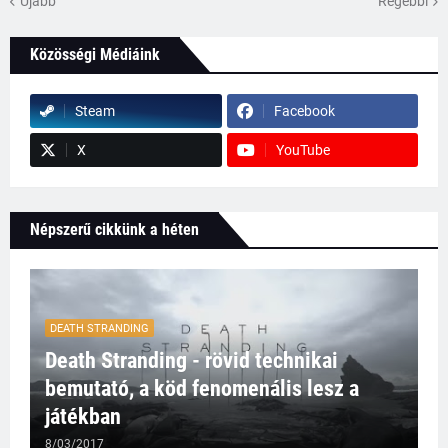
Újabb
Régebbi
Közösségi Médiáink
Steam
Facebook
X
YouTube
Népszerű cikkünk a héten
DEATH STRANDING
Death Stranding - rövid technikai
bemutató, a köd fenomenális lesz a
játékban
8/03/2017