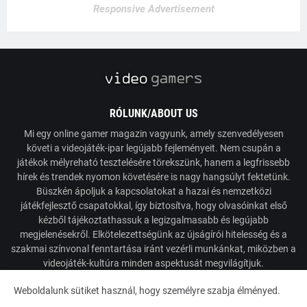
Responsive Advertisement
RÓLUNK/ABOUT US
Mi egy online gamer magazin vagyunk, amely szenvedélyesen
követi a videojáték-ipar legújabb fejleményeit. Nem csupán a
játékok mélyreható tesztelésére törekszünk, hanem a legfrissebb
hírek és trendek nyomon követésére is nagy hangsúlyt fektetünk.
Büszkén ápoljuk a kapcsolatokat a hazai és nemzetközi
játékfejlesztő csapatokkal, így biztosítva, hogy olvasóinkat első
kézből tájékoztathassuk a legizgalmasabb és legújabb
megjelenésekről. Elkötelezettségünk az újságírói hitelesség és a
szakmai színvonal fenntartása iránt vezérli munkánkat, miközben a
videojáték-kultúra minden aspektusát megvilágítjuk.
Weboldalunk sütiket használ, hogy személyre szabja élményed.