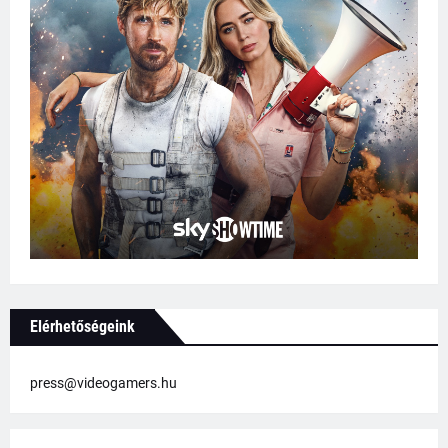
Elérhetőségeink
press@videogamers.hu