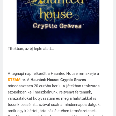
Titokban, az éj leple alatt...
A tegnapi nap felkerült a Haunted House remake-je a
STEAM
-re. A
Haunted: House: Cryptic Graves
mindösszesen 20 euróba kerül. A játékban titokzatos
szobákban kell mászkálnunk, rejtvényt fejtenünk,
varázsitalokat kotyvasztani és még a halottakkal is
tudunk beszélni... szóval csak a mindennapos dolgok,
amik egy kísértet járta ház életében természetesek.