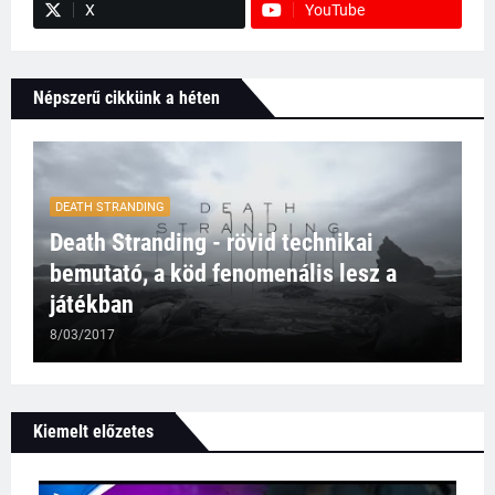
X
YouTube
Népszerű cikkünk a héten
DEATH STRANDING
Death Stranding - rövid technikai
bemutató, a köd fenomenális lesz a
játékban
8/03/2017
Kiemelt előzetes