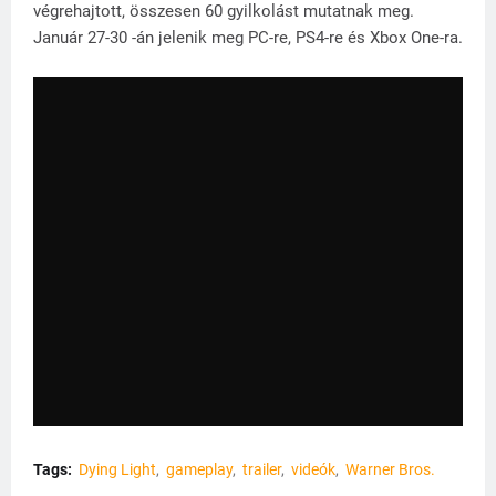
végrehajtott, összesen 60 gyilkolást mutatnak meg.
Január 27-30 -án jelenik meg PC-re, PS4-re és Xbox One-ra.
Tags:
Dying Light
gameplay
trailer
videók
Warner Bros.