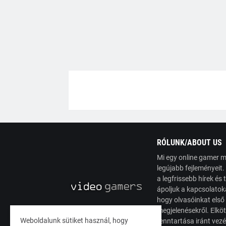
RÓLUNK/ABOUT US
Mi egy online gamer m
legújabb fejleményeit
a legfrissebb hírek é
ápoljuk a kapcsolatoka
hogy olvasóinkat első
megjelenésekről. Elköt
Weboldalunk sütiket használ, hogy
fenntartása iránt vez