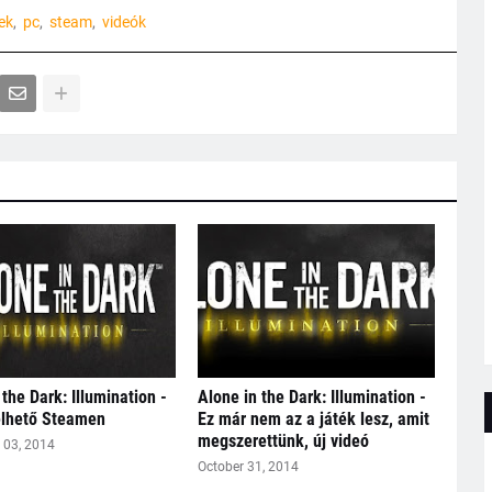
ek
pc
steam
videók
 the Dark: Illumination -
Alone in the Dark: Illumination -
elhető Steamen
Ez már nem az a játék lesz, amit
megszerettünk, új videó
03, 2014
October 31, 2014