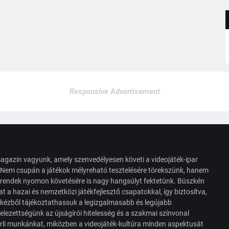
Responsive Advertisement
agazin vagyunk, amely szenvedélyesen követi a videojáték-ipar
. Nem csupán a játékok mélyreható tesztelésére törekszünk, hanem
s trendek nyomon követésére is nagy hangsúlyt fektetünk. Büszkén
t a hazai és nemzetközi játékfejlesztő csapatokkal, így biztosítva,
 kézből tájékoztathassuk a legizgalmasabb és legújabb
elezettségünk az újságírói hitelesség és a szakmai színvonal
érli munkánkat, miközben a videojáték-kultúra minden aspektusát