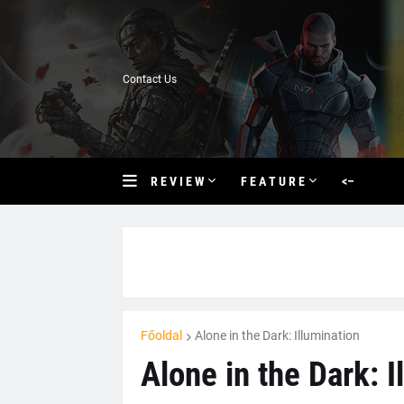
Contact Us
R E V I E W
F E A T U R E
<–
Főoldal
Alone in the Dark: Illumination
Alone in the Dark: I