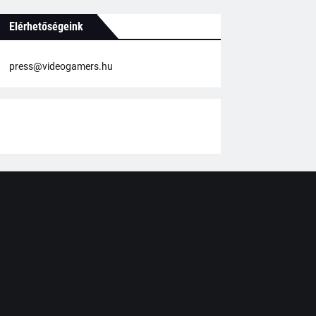
Elérhetőségeink
press@videogamers.hu