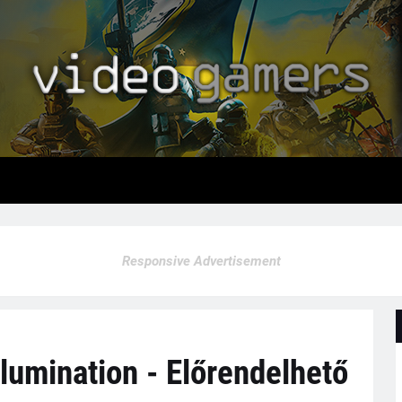
Responsive Advertisement
llumination - Előrendelhető