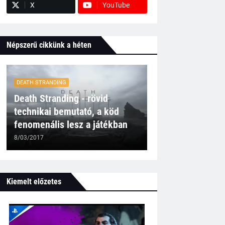
X
YouTube
Népszerű cikkünk a héten
DEATH STRANDING
Death Stranding - rövid
technikai bemutató, a köd
fenomenális lesz a játékban
8/03/2017
Kiemelt előzetes