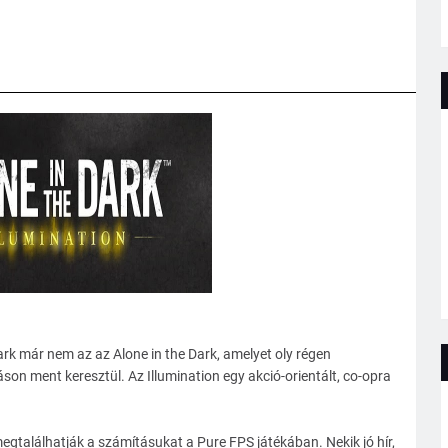
Dark már nem az az Alone in the Dark, amelyet oly régen
áson ment keresztül. Az Illumination egy akció-orientált, co-opra
megtalálhatják a számításukat a Pure FPS játékában. Nekik jó hír,