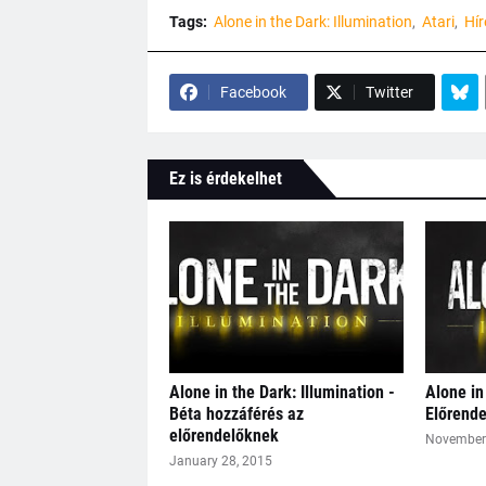
Tags:
Alone in the Dark: Illumination
Atari
Hír
Facebook
Twitter
Ez is érdekelhet
Alone in the Dark: Illumination -
Alone in
Béta hozzáférés az
Előrend
előrendelőknek
November 
January 28, 2015